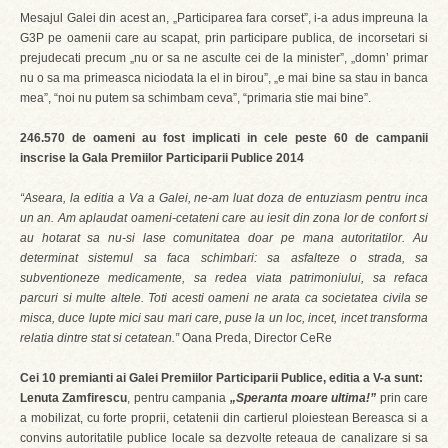
Mesajul Galei din acest an, „Participarea fara corset”, i-a adus impreuna la
G3P pe oamenii care au scapat, prin participare publica, de incorsetari si
prejudecati precum „nu or sa ne asculte cei de la minister”, „domn’ primar
nu o sa ma primeasca niciodata la el in birou”, „e mai bine sa stau in banca
mea”, “noi nu putem sa schimbam ceva”, “primaria stie mai bine”.
246.570 de oameni au fost implicati in cele peste 60 de campanii
inscrise la Gala Premiilor Participarii Publice 2014
“Aseara, la editia a Va a Galei, ne-am luat doza de entuziasm pentru inca
un an. Am aplaudat oameni-cetateni care au iesit din zona lor de confort si
au hotarat sa nu-si lase comunitatea doar pe mana autoritatilor. Au
determinat sistemul sa faca schimbari: sa asfalteze o strada, sa
subventioneze medicamente, sa redea viata patrimoniului, sa refaca
parcuri si multe altele. Toti acesti oameni ne arata ca societatea civila se
misca, duce lupte mici sau mari care, puse la un loc, incet, incet transforma
relatia dintre stat si cetatean.”
Oana Preda, Director CeRe
Cei 10 premianti ai Galei Premiilor Participarii Publice, editia a V-a sunt:
Lenuta Zamfirescu
, pentru campania
„Speranta moare ultima!”
prin care
a mobilizat, cu forte proprii, cetatenii din cartierul ploiestean Bereasca si a
convins autoritatile publice locale sa dezvolte reteaua de canalizare si sa