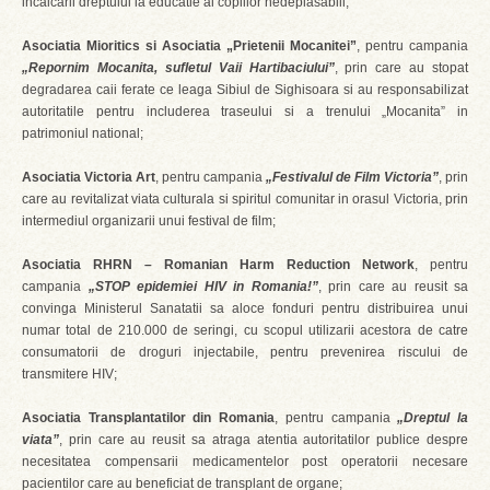
incalcarii dreptului la educatie al copiilor nedeplasabili;
Asociatia Mioritics si Asociatia „Prietenii Mocanitei”
, pentru campania
„Repornim Mocanita, sufletul Vaii Hartibaciului”
, prin care au stopat
degradarea caii ferate ce leaga Sibiul de Sighisoara si au responsabilizat
autoritatile pentru includerea traseului si a trenului „Mocanita” in
patrimoniul national;
Asociatia Victoria Art
, pentru campania
„Festivalul de Film Victoria”
, prin
care au revitalizat viata culturala si spiritul comunitar in orasul Victoria, prin
intermediul organizarii unui festival de film;
Asociatia RHRN – Romanian Harm Reduction Network
, pentru
campania
„STOP epidemiei HIV in Romania!”
, prin care au reusit sa
convinga Ministerul Sanatatii sa aloce fonduri pentru distribuirea unui
numar total de 210.000 de seringi, cu scopul utilizarii acestora de catre
consumatorii de droguri injectabile, pentru prevenirea riscului de
transmitere HIV;
Asociatia Transplantatilor din Romania
, pentru campania
„Dreptul la
viata”
, prin care au reusit sa atraga atentia autoritatilor publice despre
necesitatea compensarii medicamentelor post operatorii necesare
pacientilor care au beneficiat de transplant de organe;