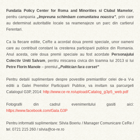
Fundatia Policy Center for Roma and Minorities si Clubul Mamelor
,
pentru campania
„Impreuna schimbam comunitatea noastra”
, prin care
au determinat autoritatile locale sa reamenajeze un parc din cartierul
Ferentari.
Ca la fiecare editie, CeRe a acordat doua premii speciale, unor oameni
care au contribuit constant la cresterea participarii publice din Romania.
Anul acesta, cele doua premii speciale au fost acordate
Personajului
Colectiv Uniti Salvam
, pentru miscarea civica din toamna lui 2013 si lui
Petre Florin Manole
– premiul
„Politician fara corset”
Pentru detalii suplimentare despre povestile premiantilor celei de-a V-a
editii a Galei Premiilor Participarii Publice, va invitam sa parcurgeti
Catalogul G3P, 2014:
http://www.ce-re.ro/upload/Catalog_g3p5_web.pdf
Fotografii din cadrul evenimentului gasiti aici:
https://www.facebook.com/Gala.G3P
Pentru informatii suplimentare: Silvia Boeriu / Manager Comunicare CeRe /
tel. 0721 215 260 / silvia@ce-re.ro