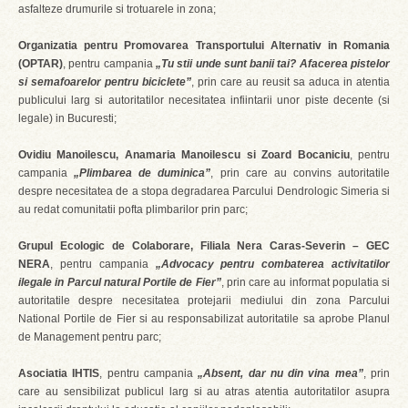
asfalteze drumurile si trotuarele in zona;
Organizatia pentru Promovarea Transportului Alternativ in Romania
(OPTAR)
, pentru campania
„Tu stii unde sunt banii tai? Afacerea pistelor
si semafoarelor pentru biciclete”
, prin care au reusit sa aduca in atentia
publicului larg si autoritatilor necesitatea infiintarii unor piste decente (si
legale) in Bucuresti;
Ovidiu Manoilescu, Anamaria Manoilescu si Zoard Bocaniciu
, pentru
campania
„Plimbarea de duminica”
, prin care au convins autoritatile
despre necesitatea de a stopa degradarea Parcului Dendrologic Simeria si
au redat comunitatii pofta plimbarilor prin parc;
Grupul Ecologic de Colaborare, Filiala Nera Caras-Severin – GEC
NERA
, pentru campania
„Advocacy pentru combaterea activitatilor
ilegale in Parcul natural Portile de Fier”
, prin care au informat populatia si
autoritatile despre necesitatea protejarii mediului din zona Parcului
National Portile de Fier si au responsabilizat autoritatile sa aprobe Planul
de Management pentru parc;
Asociatia IHTIS
, pentru campania
„Absent, dar nu din vina mea”
, prin
care au sensibilizat publicul larg si au atras atentia autoritatilor asupra