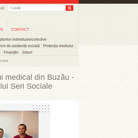
ută
RI
CONTACT
turilor individuale/colective
icii de asistență socială
Protecția mediului
t
Finanțări
Joburi
verii...
ui medical din Buzău -
ului Seri Sociale