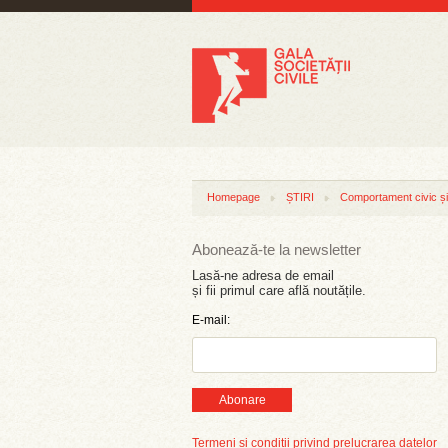
Homepage
ȘTIRI
Comportament civic și 
Abonează-te la newsletter
Lasă-ne adresa de email
și fii primul care află noutățile.
E-mail:
Abonare
Termeni și condiții privind prelucrarea datelor