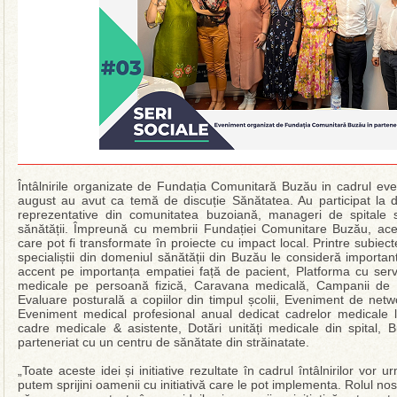
Întâlnirile organizate de Fundația Comunitară Buzău in cadrul eveni
august au avut ca temă de discuție Sănătatea. Au participat la
reprezentative din comunitatea buzoiană, manageri de spitale
sănătății. Împreună cu membrii Fundației Comunitare Buzău, aceșt
care pot fi transformate în proiecte cu impact local. Printre subiect
specialiștii din domeniul sănătății din Buzău le consideră importa
accent pe importanța empatiei față de pacient, Platforma cu ser
medicale pe persoană fizică, Caravana medicală, Campanii de P
Evaluare posturală a copiilor din timpul școlii, Eveniment de netw
Eveniment medical profesional anual dedicat cadrelor medicale l
cadre medicale & asistente, Dotări unități medicale din spital, 
parteneriat cu un centru de sănătate din străinatate.
„Toate aceste idei și initiative rezultate în cadrul întâlnirilor vor
putem sprijini oamenii cu initiativă care le pot implementa. Rolul n