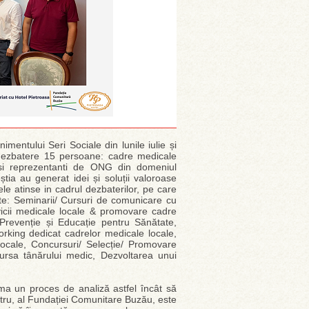
mentului Seri Sociale din lunile iulie și
 dezbatere 15 persoane: cadre medicale
 si reprezentanti de ONG din domeniul
ia au generat idei și soluții valoroase
ele atinse in cadrul dezbaterilor, pe care
nte: Seminarii/ Cursuri de comunicare cu
vicii medicale locale & promovare cadre
revenție și Educație pentru Sănătate,
orking dedicat cadrelor medicale locale,
ocale, Concursuri/ Selecție/ Promovare
Bursa tânărului medic, Dezvoltarea unui
 urma un proces de analiză astfel încât să
ostru, al Fundației Comunitare Buzău, este