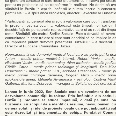
să generam contexte în care ideile și oamenii cu inițiativă pot creș
pentru ca proiectele să se transforme în realitate. Ne dorim să av
sănătății în Buzău în așa fel încât să le putem înscrie în concursu
pentru ele.” – a spus Anca Nicolescu, directorul executiv al Fundaț
"Participanții au generat idei și soluții valoroase care pot fi transfor
în prezent, resursa cea mai valoroasă este timpul, noi, cei din
deschis față de persoanele reprezentative care și-au rupt din timpul l
temei Sănătății, din cadrul Serilor Sociale. Este o dovadă că ave
comunitatea în care trăiesc și care sunt deschiși să se implice în as
că împreună putem dezvolta potențialul Buzăului.” – a declarat La
Director al Fundației Comunitare Buzău.
Reprezentantii din domeniul medical local care au participat la d
Anton – medic primar medicină internă, Robert Irimie - medic 
Nicolescu-Vasile - medic stomatolog, Alina Iordache - medic pedia
Cătălin Citrea - medic primar radiologie și imagistică, Dan Mih
Ursăchescu - medic primar ORL, Andreea Ursăchescu - medic pr
medic primar chirurgie generală, Bogdan Micu - medic primar 
fiziokinetoterapeut, Mihaiela Avramescu - psiholog, Cristina Vas
Galbena, Marilena Dobrescu - manager la Spitalul de boli cronice 
Lansat in iunie 2022, Seri Sociale este un eveniment de ne
dezvoltarea comunității buzoiene. Prin întâlnirile din cadrul
Buzău își propune să aducă împreună, o dată pe lună, oam
buzoiană, cu scopul de a identifica resurse, nevoi, oameni cu 
genera soluții și idei de proiecte locale care pot imbunătăți ca
este dezvoltat și implementat de echipa Fundației Comuni