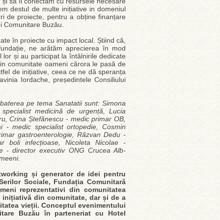
te și să îi conectăm cu resursele necesare
em destul de multe inițiative in domeniul
ri de proiecte, pentru a obține finanțare
iei Comunitare Buzău.
mate în proiecte cu impact local. Știind că,
 fundație, ne arătăm aprecierea în mod
or și au participat la întâlnirile dedicate
m in comunitate oameni cărora le pasă de
tfel de inițiative, ceea ce ne dă speranța
vinia Iordache, președintele Consiliului
ezbaterea pe tema Sanatatii sunt: Simona
specialist medicină de urgență, Lucia
tru, Crina Ștefănescu - medic primar OB,
ai - medic specialist ortopedie, Cosmin
imar gastroenterologie, Răzvan Dedu -
boli infecțioase, Nicoleta Nicolae -
ile - director executiv ONG Crucea Alb-
Smeeni.
tworking și generator de idei pentru
 Serilor Sociale, Fundația Comunitară
eni reprezentativi din comunitatea
inițiativă din comunitate, dar și de a
litatea vieții. Conceptul evenimentului
tare Buzău în parteneriat cu Hotel