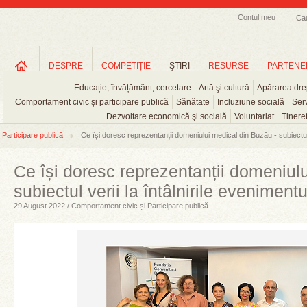
Contul meu
Ca
DESPRE
COMPETIȚIE
ŞTIRI
RESURSE
PARTENE
Educație, învățământ, cercetare
Artă şi cultură
Apărarea drep
Comportament civic şi participare publică
Sănătate
Incluziune socială
Serv
Dezvoltare economică şi socială
Voluntariat
Tinere
Participare publică
Ce își doresc reprezentanții domeniului medical din Buzău - subiectul 
Ce își doresc reprezentanții domeniul
subiectul verii la întâlnirile eveniment
29 August 2022 / Comportament civic și Participare publică