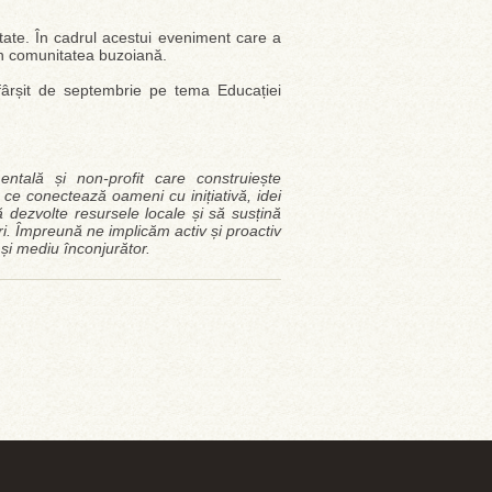
ietate. În cadrul acestui eveniment care a
 in comunitatea buzoiană.
sfârșit de septembrie pe tema Educației
tală și non-profit care construiește
 ce conectează oameni cu inițiativă, idei
 dezvolte resursele locale și să susțină
ri. Împreună ne implicăm activ și proactiv
și mediu înconjurător.