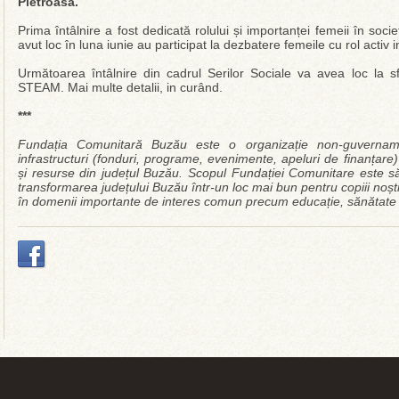
Pietroasa.
Prima întâlnire a fost dedicată rolului și importanței femeii în soc
avut loc în luna iunie au participat la dezbatere femeile cu rol activ
Următoarea întâlnire din cadrul Serilor Sociale va avea loc la 
STEAM. Mai multe detalii, in curând.
***
Fundația Comunitară Buzău este o organizație non-guvernamen
infrastructuri (fonduri, programe, evenimente, apeluri de finanțare)
și resurse din județul Buzău. Scopul Fundației Comunitare este să
transformarea județului Buzău într-un loc mai bun pentru copiii noșt
în domenii importante de interes comun precum educație, sănătate 