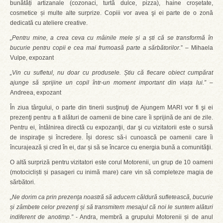
bunătăți artizanale (cozonaci, turtă dulce, pizza), haine croșetate,
cosmetice și multe alte surprize. Copiii vor avea şi ei parte de o zonă
dedicată cu ateliere creative.
„Pentru mine, a crea ceva cu mâinile mele și a ști că se transformă în
bucurie pentru copii e cea mai frumoasă parte a sărbătorilor.
” – Mihaela
Vulpe, expozant
„Vin cu sufletul, nu doar cu produsele. Știu că fiecare obiect cumpărat
ajunge să sprijine un copil într-un moment important din viața lui.”
–
Andreea, expozant
În ziua târgului, o parte din tinerii susţinuţi de Ajungem MARI vor fi şi ei
prezenţi pentru a fi alături de oamenii de bine care îi sprijină de ani de zile.
Pentru ei, întâlnirea directă cu expozanţii, dar şi cu vizitatorii este o sursă
de inspiraţie și încredere. Își doresc să-i cunoască pe oamenii care îi
încurajează și cred în ei, dar și să se încarce cu energia bună a comunităţii.
O altă surpriză pentru vizitatori este corul Motorenii, un grup de 10 oameni
(motocicliști și pasageri cu inimă mare) care vin să completeze magia de
sărbători.
„Ne dorim ca prin prezenţa noastră să aducem căldură sufletească, bucurie
și zâmbete celor prezenţi și să transmitem mesajul că noi le suntem alături
indiferent de anotimp.”
- Andra, membră a grupului Motorenii și de anul