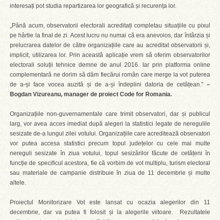
interesați pot studia repartizarea lor geografică și recurența lor.
„Până acum, observatorii electorali acreditați completau situațiile cu pixul
pe hârtie la final de zi. Acest lucru nu numai că era anevoios, dar întârzia și
prelucrarea datelor de către organizațiile care au acreditat observatorii și,
implicit, utilizarea lor. Prin această aplicație vrem să oferim observatorilor
electorali soluții tehnice demne de anul 2016. Iar prin platforma online
complementară ne dorim să dăm fiecărui român care merge la vot puterea
de a-și face vocea auzită și de a-și îndeplini datoria de cetățean.”
–
Bogdan Vizureanu, manager de proiect Code for Romania.
Organizațiile non-guvernamentale care trimit observatori, dar și publicul
larg, vor avea acces imediat după alegeri la statistici legate de neregulile
sesizate de-a lungul zilei votului. Organizațiile care acreditează observatori
vor putea accesa statistici precum topul județelor cu cele mai multe
nereguli sesizate în ziua votului, topul sesizărilor făcute de cetățeni în
funcție de specificul acestora, fie că vorbim de vot multiplu, turism electoral
sau materiale de campanie distribuie în ziua de 11 decembrie și multe
altele.
Proiectul Monitorizare Vot este lansat cu ocazia alegerilor din 11
decembrie, dar va putea fi folosit și la alegerile viitoare. Rezultatele