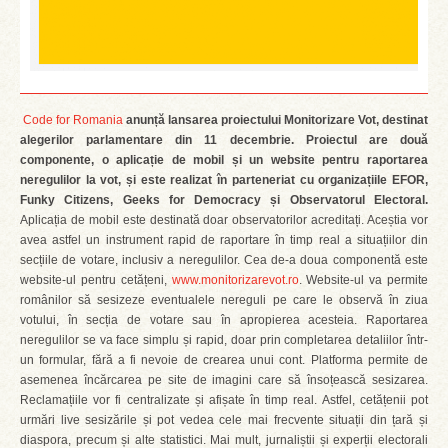
Code for Romania
anunță lansarea proiectului Monitorizare Vot, destinat
alegerilor parlamentare din 11 decembrie. Proiectul are două
componente, o aplicație de mobil și un website pentru raportarea
neregulilor la vot, și este realizat în parteneriat cu organizațiile EFOR,
Funky Citizens, Geeks for Democracy și Observatorul Electoral.
Aplicația de mobil este destinată doar observatorilor acreditați. Aceștia vor
avea astfel un instrument rapid de raportare în timp real a situațiilor din
secțiile de votare, inclusiv a neregulilor. Cea de-a doua componentă este
website-ul pentru cetățeni,
www.monitorizarevot.ro
. Website-ul va permite
românilor să sesizeze eventualele nereguli pe care le observă în ziua
votului, în secția de votare sau în apropierea acesteia. Raportarea
neregulilor se va face simplu și rapid, doar prin completarea detaliilor într-
un formular, fără a fi nevoie de crearea unui cont. Platforma permite de
asemenea încărcarea pe site de imagini care să însoțească sesizarea.
Reclamațiile vor fi centralizate și afișate în timp real. Astfel, cetățenii pot
urmări live sesizările și pot vedea cele mai frecvente situații din țară și
diaspora, precum și alte statistici. Mai mult, jurnaliștii și experții electorali