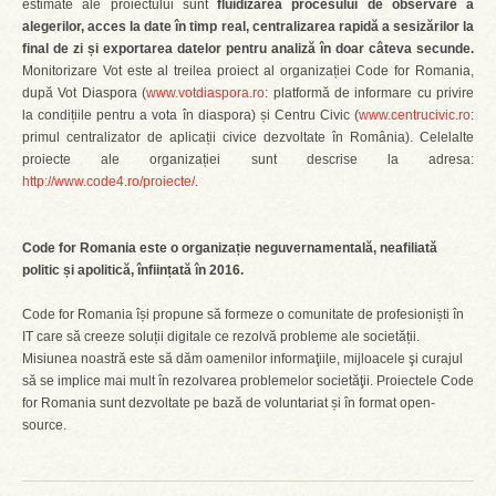
estimate ale proiectului sunt
fluidizarea procesului de observare a
alegerilor, acces la date în timp real, centralizarea rapidă a sesizărilor la
final de zi și exportarea datelor pentru analiză în doar câteva secunde.
Monitorizare Vot este al treilea proiect al organizației Code for Romania,
după Vot Diaspora (
www.votdiaspora.ro
: platformă de informare cu privire
la condițiile pentru a vota în diaspora) și Centru Civic (
www.centrucivic.ro
:
primul centralizator de aplicații civice dezvoltate în România). Celelalte
proiecte ale organizației sunt descrise la adresa:
http://www.code4.ro/proiecte/
.
Code for Romania este o organizație neguvernamentală, neafiliată
politic și apolitică, înființată în 2016.
Code for Romania își propune să formeze o comunitate de profesioniști în
IT care să creeze soluții digitale ce rezolvă probleme ale societății.
Misiunea noastră este să dăm oamenilor informaţiile, mijloacele şi curajul
să se implice mai mult în rezolvarea problemelor societăţii. Proiectele Code
for Romania sunt dezvoltate pe bază de voluntariat și în format open-
source.