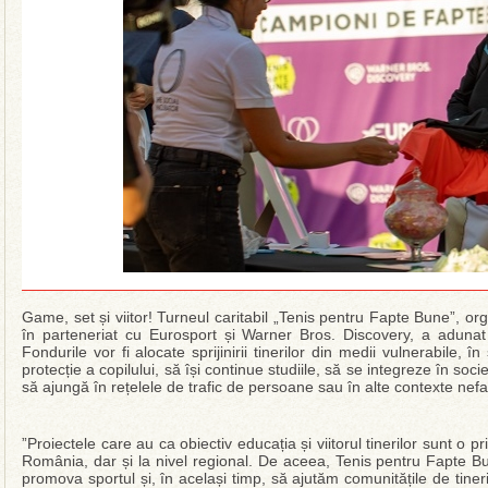
Game, set și viitor! Turneul caritabil „Tenis pentru Fapte Bune”, or
în parteneriat cu Eurosport și Warner Bros. Discovery, a adunat
Fondurile vor fi alocate sprijinirii tinerilor din medii vulnerabile, 
protecție a copilului, să își continue studiile, să se integreze în soc
să ajungă în rețelele de trafic de persoane sau în alte contexte nefa
”Proiectele care au ca obiectiv educația și viitorul tinerilor sunt o 
România, dar și la nivel regional. De aceea, Tenis pentru Fapte B
promova sportul și, în același timp, să ajutăm comunitățile de tiner