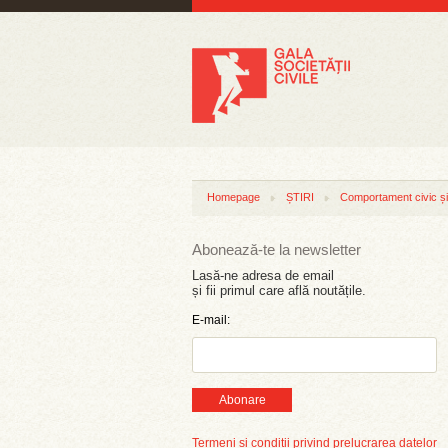
Homepage
ȘTIRI
Comportament civic și 
Abonează-te la newsletter
Lasă-ne adresa de email
și fii primul care află noutățile.
E-mail:
Abonare
Termeni și condiții privind prelucrarea datelor