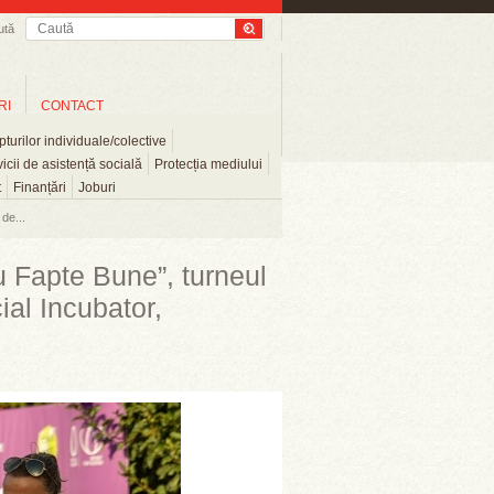
ută
RI
CONTACT
turilor individuale/colective
icii de asistență socială
Protecția mediului
t
Finanțări
Joburi
de...
u Fapte Bune”, turneul
ial Incubator,