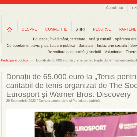
Contul meu
Ca
DESPRE
COMPETIȚIE
ŞTIRI
RESURSE
PARTENE
Educație, învățământ, cercetare
Artă şi cultură
Apărarea drep
Comportament civic şi participare publică
Sănătate
Incluziune socială
Serv
Dezvoltare economică şi socială
Voluntariat
Tinere
Participare publică
Donații de 65.000 euro la „Tenis pentru Fapte Bune”, turneul caritabil 
Donații de 65.000 euro la „Tenis pentr
caritabil de tenis organizat de The Soc
Eurosport și Warner Bros. Discovery
29 Septembrie 2023 / Comportament civic și Participare publică