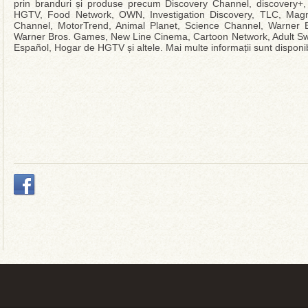
prin branduri și produse precum Discovery Channel, discovery
HGTV, Food Network, OWN, Investigation Discovery, TLC, Magno
Channel, MotorTrend, Animal Planet, Science Channel, Warner Br
Warner Bros. Games, New Line Cinema, Cartoon Network, Adult Swi
Español, Hogar de HGTV și altele. Mai multe informații sunt disponi