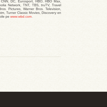
+, CNN, DC, Eurosport, HBO, HBO Max,
lia Network, TNT, TBS, truTV, Travel
os. Pictures, Warner Bros. Television,
m, Turner Classic Movies, Discovery en
bile pe
www.wbd.com
.