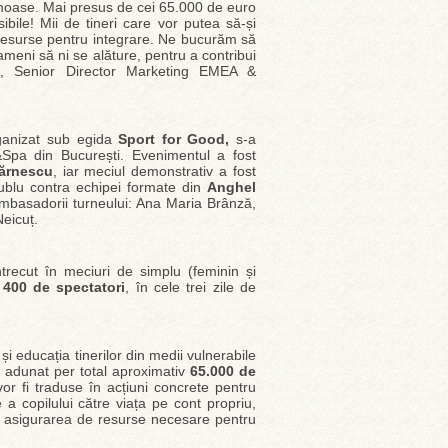
umoase. Mai presus de cei 65.000 de euro
ibile! Mii de tineri care vor putea să-și
a resurse pentru integrare. Ne bucurăm să
meni să ni se alăture, pentru a contribui
u
, Senior Director Marketing EMEA &
ganizat sub egida
Sport for Good,
s-a
&Spa din București. Evenimentul a fost
zărnescu
, iar meciul demonstrativ a fost
dublu contra echipei formate din
Anghel
ambasadorii turneului: Ana Maria Brânză,
Neicuț.
ntrecut în meciuri de simplu (feminin și
e
400 de spectatori
, în cele trei zile de
 și educația tinerilor din medii vulnerabile
 a adunat per total aproximativ
65.000 de
or fi traduse în acțiuni concrete pentru
ie a copilului către viața pe cont propriu,
 și asigurarea de resurse necesare pentru