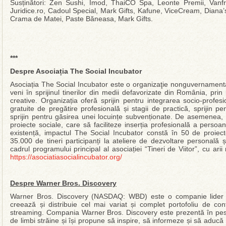
Susținători: Zen Sushi, Imod, ThaiCO Spa, Leonte Premii, Vanfru
Juridice.ro, Cadoul Special, Mark Gifts, Kafune, ViceCream, Diana’
Crama de Matei, Paste Băneasa, Mark Gifts.
***
Despre Asociația The Social Incubator
Asociația The Social Incubator este o organizaţie nonguvernamental
veni ȋn sprijinul tinerilor din medii defavorizate din România, prin 
creative. Organizația oferă sprijin pentru integrarea socio-profesiona
gratuite de pregătire profesională și stagii de practică, sprijin 
sprijin pentru găsirea unei locuințe subvenționate. De asemenea, 
proiecte sociale, care să faciliteze inserția profesională a persoa
existență, impactul The Social Incubator constă în 50 de proiec
35.000 de tineri participanți la ateliere de dezvoltare personală și
cadrul programului principal al asociației “Tineri de Viitor”, cu arii 
https://asociatiasocialincubator.org/
Despre Warner Bros. Discovery
Warner Bros. Discovery (NASDAQ: WBD) este o companie lider m
creează și distribuie cel mai variat și complet portofoliu de conț
streaming. Compania Warner Bros. Discovery este prezentă în peste 2
de limbi străine și își propune să inspire, să informeze și să aducă