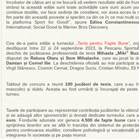
Incubator de câțiva ani și ne bucură să vedem rezultate atât de fr
strânși la această ediție sunt toate activitățile care sunt acum pos
continue studiile, vor face sedințe de consiliere, vor avea acces l
fim parte din această poveste și sperăm ca din ce în ce mai mulți oa
la platforma Sport for Good!”, spune
Edina Constantinesc
International, Social Good la Warner Bros Discovery.
Cea de-a patra ediție a turneului
„Tenis pentru Fapte Bune”
, or
desfășurat între 22 și 24 septembrie 2023, la Pescariu Sports
deschis de jucătoarea profesionistă de tenis
Mihaela „Miki” Bu
disputat de
Raluca Olaru
ș
i Sore Mihalache
, care au jucat la 
Damian
ș
i Cornel Ilie
. La deschiderea oficială au mai participat 
Virgil Stănescu, Cosmin Cernat, Dragoș Suciu, Cristian Mîndru, Eli 
Tabloul de concurs a reunit
100 jucători de tenis
, care s-au î
masculin) și dublu. Aceștia au fost urmăriți și încurajați de pest
turneu.
Taxele de participare au reprezentat contribuția jucătorilor la viitorul
și se adaugă altor sponsorizări și donații dedicate turneului, care
euro
. Fondurile adunate vor genera
4.500 de fapte bune
care v
sprijinirea tinerilor are se află în tranziția din sistemul de protecț
pentru continuarea studiilor, consiliere psihologică și vocațională
integrarea în societate și pe piața muncii.