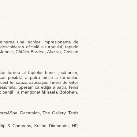
sținerea unei echipe impresionante de
eschiderea oficială a turneului, faptele
anole, Cătălin Bordea, Aluziva, Cristian
ui turneu al faptelor bune: jucătorilor,
ut posibilă a patra ediție a turneului.
st fel cauza asociației. Tinerii de viitor
fesională. Sperăm că ediția a patra Tenis
cipanții”, a menționat
Mihaela Bolohan
,
rts&Spa, Decathlon, The Gallery, Tenis
, Filip & Company, Kultho Diamonds, HP,