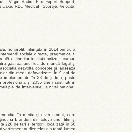
ct, Virgin Radio, Fire Expert Support,
s Cake, RBC Medical , Sportya, Velocita,
ă, nonprofit, ȋnfiinţată ȋn 2014 pentru a
intervenții sociale directe, pragmatice și
lă a tinerilor instituționalizați: cursuri
pentru găsirea unui loc de muncă legal și
asociația dezvoltă concepte și lansează
nelor din medii defavorizate. În 9 ani de
te implementate în 38 de județe, peste
 profesională și 2036 tineri susținuți în
multiple de intervenție, la nivel național.
ondial în media și divertisment, care
inut și branduri din televiziune, film și
20 de țări și teritorii, localizată în 50
 divertisment audiențelor din toată lumea