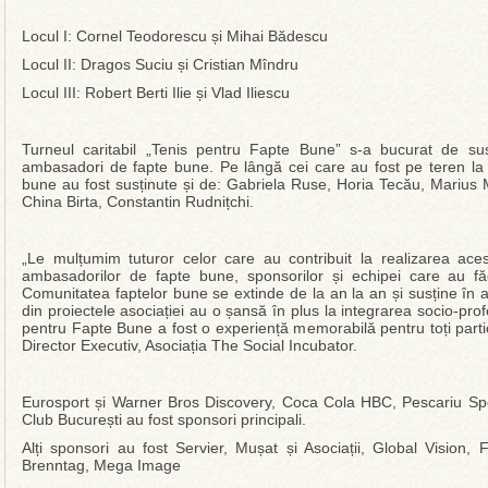
Locul I: Cornel Teodorescu și Mihai Bădescu
Locul II: Dragos Suciu și Cristian Mîndru
Locul III: Robert Berti Ilie și Vlad Iliescu
Turneul caritabil „Tenis pentru Fapte Bune” s-a bucurat de su
ambasadori de fapte bune. Pe lângă cei care au fost pe teren la d
bune au fost susținute și de: Gabriela Ruse, Horia Tecău, Marius M
China Birta, Constantin Rudnițchi.
„Le mulțumim tuturor celor care au contribuit la realizarea acest
ambasadorilor de fapte bune, sponsorilor și echipei care au făc
Comunitatea faptelor bune se extinde de la an la an și susține în ace
din proiectele asociației au o șansă în plus la integrarea socio-pro
pentru Fapte Bune a fost o experiență memorabilă pentru toți parti
Director Executiv, Asociația The Social Incubator.
Eurosport și Warner Bros Discovery, Coca Cola HBC, Pescariu Spo
Club București au fost sponsori principali.
Alți sponsori au fost Servier, Mușat și Asociații, Global Vision
Brenntag, Mega Image