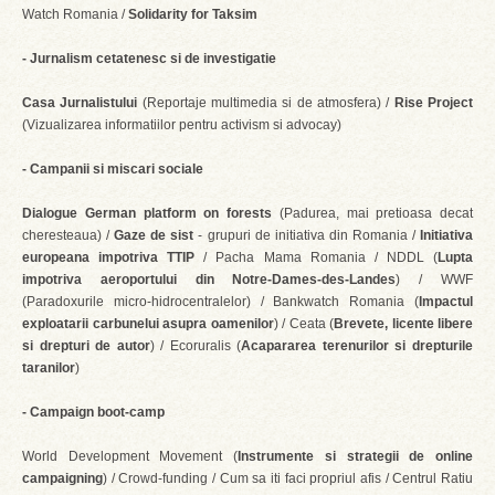
Watch Romania /
Solidarity for Taksim
- Jurnalism cetatenesc si de investigatie
Casa Jurnalistului
(Reportaje multimedia si de atmosfera) /
Rise Project
(Vizualizarea informatiilor pentru activism si advocay)
- Campanii si miscari sociale
Dialogue German platform on forests
(Padurea, mai pretioasa decat
cheresteaua) /
Gaze de sist
- grupuri de initiativa din Romania /
Initiativa
europeana impotriva TTIP
/ Pacha Mama Romania / NDDL (
Lupta
impotriva aeroportului din Notre-Dames-des-Landes
) / WWF
(Paradoxurile micro-hidrocentralelor) / Bankwatch Romania (
Impactul
exploatarii carbunelui asupra oamenilor
) / Ceata (
Brevete, licente libere
si drepturi de autor
) / Ecoruralis (
Acapararea terenurilor si drepturile
taranilor
)
- Campaign boot-camp
World Development Movement (
Instrumente si strategii de online
campaigning
) / Crowd-funding / Cum sa iti faci propriul afis / Centrul Ratiu