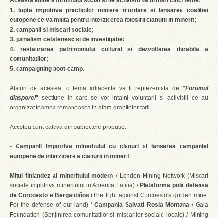
Aceasta editie a forumului social si de activism va urmari cinci teme:
1. lupta impotriva practicilor miniere murdare si lansarea coalitiei
europene ce va milita pentru interzicerea folosirii cianurii in minerit;
2. campanii si miscari sociale;
3. jurnalism cetatenesc si de investigatie;
4. restaurarea patrimoniului cultural si dezvoltarea durabila a
comunitatilor;
5. campaigning boot-camp.
Alaturi de acestea, o tema adiacenta va fi reprezentata de
"Forumul
diasporei"
sectiune in care se vor intalni voluntarii si activistii ce au
organizat toamna romaneasca in afara granitelor tarii.
Acestea sunt cateva din subiectele propuse:
-
Campanii impotriva mineritului cu cianuri si lansarea campaniei
europene de interzicere a cianurii in minerit
Mitul finlandez al mineritului modern
/ London Mining Network (Miscari
sociale impotriva mineritului in America Latina) /
Plataforma pola defensa
de Corcoesto e Bergantiños
(The fight against Corcoesto's golden mine.
For the defense of our land) /
Campania Salvati Rosia Montana
/ Gaia
Foundation (Sprijinirea comunitatilor si miscarilor sociale locale) / Mining