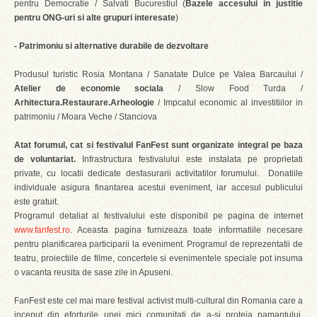
pentru Democratie / Salvati Bucurestiul (
Bazele accesului in justitie
pentru ONG-uri si alte grupuri interesate
)
- Patrimoniu si alternative durabile de dezvoltare
Produsul turistic Rosia Montana / Sanatate Dulce pe Valea Barcaului /
Atelier de economie sociala
/ Slow Food Turda /
Arhitectura.Restaurare.Arheologie
/ Impcatul economic al investitiilor in
patrimoniu / Moara Veche / Stanciova
Atat forumul, cat si festivalul FanFest sunt organizate integral pe baza
de voluntariat.
Infrastructura festivalului este instalata pe proprietati
private, cu locatii dedicate desfasurarii activitatilor forumului. Donatiile
individuale asigura finantarea acestui eveniment, iar accesul publicului
este gratuit.
Programul detaliat al festivalului este disponibil pe pagina de internet
www.fanfest.ro
. Aceasta pagina furnizeaza toate informatiile necesare
pentru planificarea participarii la eveniment. Programul de reprezentatii de
teatru, proiectiile de filme, concertele si evenimentele speciale pot insuma
o vacanta reusita de sase zile in Apuseni.
FanFest este cel mai mare festival activist multi-cultural din Romania care a
inceput din eforturile unei mici comunitati de a-si proteja pamantului,