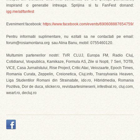
inspirand o generatie intreaga. Sprijina si tu FanFest donand:
igg.me/at/fanfest
Eveniment facebook:
https://www.facebook.com/events/690608887654759/
Pentru informatii suplimentare, nu ezitati sa ne contactati pe email:
forum@rosiamontana.org sau Alina Banu, mobil: 0755460120.
Multumim partenerilor nostri: TVR CLUJ, Europa FM, Radio Cluj,
Cotidianul, Voxpublica, Kamikaze, Formula AS, Zile si Nopti, 7 Seri, TOTB,
VICE, Casa Jurnalistului, Rise Project, Critic Atac, Veiozaarte, Epoch Times,
Romania Curata, Zeppelin, Creionetica, Cluj.info, Transylvania Heaven,
Liga Studentilor Romani din Strainatate, ido.ro, Hibridmedia, Romania
Pozitiva, Dor de duca, slicker.ro, revistaartesimeserii, infestival.ro, cluj.com,
weart.ro, decluj.ro