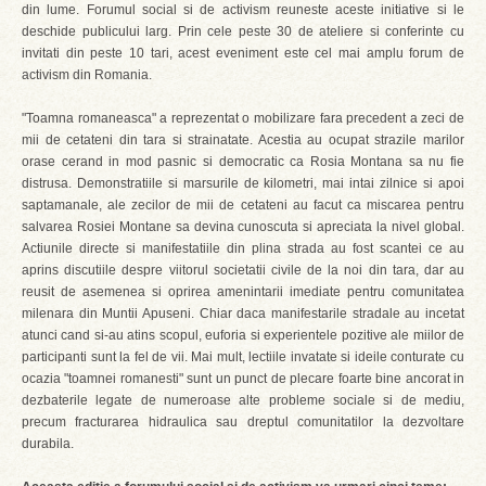
din lume. Forumul social si de activism reuneste aceste initiative si le
deschide publicului larg. Prin cele peste 30 de ateliere si conferinte cu
invitati din peste 10 tari, acest eveniment este cel mai amplu forum de
activism din Romania.
"Toamna romaneasca" a reprezentat o mobilizare fara precedent a zeci de
mii de cetateni din tara si strainatate. Acestia au ocupat strazile marilor
orase cerand in mod pasnic si democratic ca Rosia Montana sa nu fie
distrusa. Demonstratiile si marsurile de kilometri, mai intai zilnice si apoi
saptamanale, ale zecilor de mii de cetateni au facut ca miscarea pentru
salvarea Rosiei Montane sa devina cunoscuta si apreciata la nivel global.
Actiunile directe si manifestatiile din plina strada au fost scantei ce au
aprins discutiile despre viitorul societatii civile de la noi din tara, dar au
reusit de asemenea si oprirea amenintarii imediate pentru comunitatea
milenara din Muntii Apuseni. Chiar daca manifestarile stradale au incetat
atunci cand si-au atins scopul, euforia si experientele pozitive ale miilor de
participanti sunt la fel de vii. Mai mult, lectiile invatate si ideile conturate cu
ocazia "toamnei romanesti" sunt un punct de plecare foarte bine ancorat in
dezbaterile legate de numeroase alte probleme sociale si de mediu,
precum fracturarea hidraulica sau dreptul comunitatilor la dezvoltare
durabila.