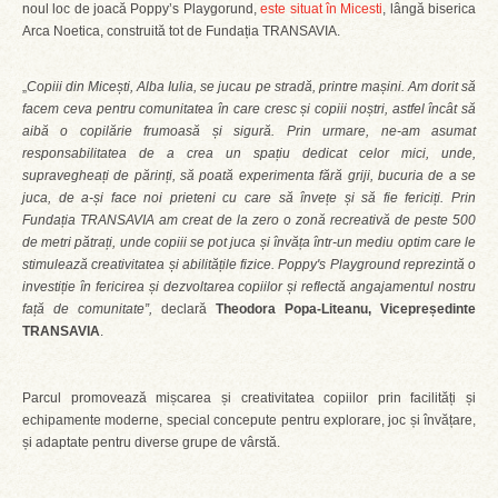
noul loc de joacă Poppy’s Playgorund,
este situat în Micesti
, lângă biserica
Arca Noetica, construită tot de Fundația TRANSAVIA.
„
Copiii din Micești, Alba Iulia, se jucau pe stradă, printre mașini. Am dorit să
facem ceva pentru comunitatea în care cresc și copiii noștri, astfel încât să
aibă o copilărie frumoasă și sigură. Prin urmare, ne-am asumat
responsabilitatea de a crea un spațiu dedicat celor mici, unde,
supravegheați de părinți, să poată experimenta fără griji, bucuria de a se
juca, de a-și face noi prieteni cu care să învețe și să fie fericiți. Prin
Fundația TRANSAVIA am creat de la zero o zonă recreativă de peste 500
de metri pătrați, unde copiii se pot juca și învăța într-un mediu optim care le
stimulează creativitatea și abilitățile fizice. Poppy's Playground reprezintă o
investiție în fericirea și dezvoltarea copiilor și reflectă angajamentul nostru
față de comunitate
”,
declară
Theodora Popa-Liteanu, Vicepreședinte
TRANSAVIA
.
Parcul promovează mișcarea și creativitatea copiilor prin facilități și
echipamente moderne, special concepute pentru explorare, joc și învățare,
și adaptate pentru diverse grupe de vârstă.