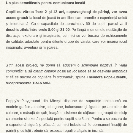
Un plus semnificativ pentru comunitatea locală
Copiii
cu vârsta între 2 și 12 ani, supravegheați de părinți, vor avea
acces gratuit
la locul de joacă în aer liber care promite o experiență unică
și interesantă. Cu o capacitate de aproximativ 60 de copii, parcul va fi
deschis zilnic între orele 8:00 și 21:00
. Pe lângă momentele nesfârșite de
distracție, explorare și imaginație, cei mici se vor bucura de echipamente
de calitate, adaptate pentru diferite grupe de vârstă, care vor inspira jocul
imaginativ, aventura și mișcarea.
„Prin acest proiect, ne dorim să aducem o schimbare pozitivă în viața
comunității și să oferim copiilor noștri un loc unde să se dezvolte armonios
și să se bucure de copilărie în siguranță”,
spune
Theodora Popa-Liteanu,
Vicepreședinte TRANAVIA
Poppy’s Playground din Micești dispune de suprafețe antitraumă cu
modele grafice atractive, tobogane, balansoare și figurine pe arc pline de
culoare, o măsuță de șah, leagăne, sisteme de cățărare, o groapă de nisip
cu umbrire și o zonă specială pentru copiii sub 3 ani. Pentru a se bucura de
o experiență sigură și plăcută, cei mici trebuie să fie permanent însoțiți de
părinți și cu toții trebuie să respecte regulile afișate în incintă.