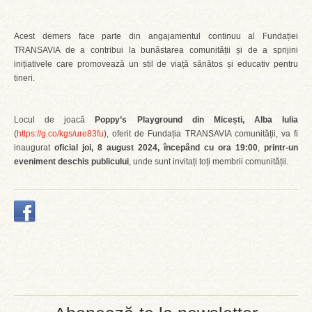
Acest demers face parte din angajamentul continuu al Fundației
TRANSAVIA de a contribui la bunăstarea comunității și de a sprijini
inițiativele care promovează un stil de viață sănătos și educativ pentru
tineri.
Locul de joacă
Poppy’s Playground din Micești, Alba Iulia
(
https://g.co/kgs/ure83fu
), oferit de Fundația TRANSAVIA comunității, va fi
inaugurat
oficial joi, 8 august 2024, începând cu ora 19:00
,
printr-un
eveniment deschis publicului
, unde sunt invitați toți membrii comunității.