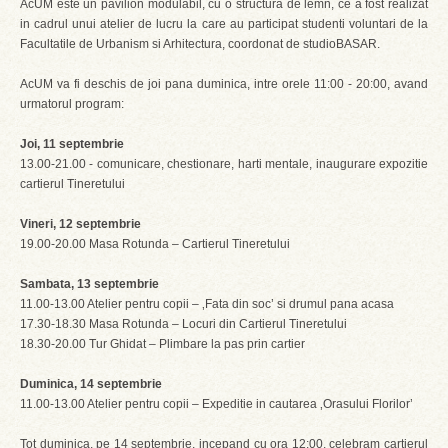
AcUM este un pavilion modulabil, cu o structura de lemn, ce a fost realizat
in cadrul unui atelier de lucru la care au participat studenti voluntari de la
Facultatile de Urbanism si Arhitectura, coordonat de studioBASAR.
AcUM va fi deschis de joi pana duminica, intre orele 11:00 - 20:00, avand
urmatorul program:
Joi, 11 septembrie
13.00-21.00 - comunicare, chestionare, harti mentale, inaugurare expozitie
cartierul Tineretului
Vineri, 12 septembrie
19.00-20.00 Masa Rotunda – Cartierul Tineretului
Sambata, 13 septembrie
11.00-13.00 Atelier pentru copii – ‚Fata din soc’ si drumul pana acasa
17.30-18.30 Masa Rotunda – Locuri din Cartierul Tineretului
18.30-20.00 Tur Ghidat – Plimbare la pas prin cartier
Duminica, 14 septembrie
11.00-13.00 Atelier pentru copii – Expeditie in cautarea ‚Orasului Florilor’
Tot duminica, pe 14 septembrie, incepand cu ora 12:00, celebram cartierul