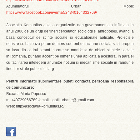
https://www.facebook.com/events/1471167256499096/
Acumulatorul Urban Mobil:
https://www.facebook.com/events/524340164332769/
Asociatia Komunitas este o organizatie non-guvernamentala infiintata in
anul 2006 de un grup de tineri cercetatori sociologi si antropologi, avand la
baza conceptul de stiinte sociale si educationale aplicate. Proiectele
noastre se bazeaza pe un demers coerent de actiune sociala si isi propun
sa iasa din cadrul stramt in care se manifesta de obicei stiintele sociale
in Romania, punand accent pe dimensiunea aplicata a acestora, in paralel
cu facilitarea intelegerii anumitor notiuni si mecanisme sociale in randurile
tinerilor si ale publicului larg.
Pentru informatii suplimentare puteti contacta persoana responsabila
de comunicare:
Roxana Maria Popescu
m: +40729066789 /email: spatii.urbane@gmail.com
Web: http://asociatia-komunitas.ro/