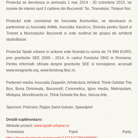
Proiectul se deruleaza in perioada 1 mai 2014 - 30 octombrie 2015, iar
zonele de interes sunt 3 cartiere din Bucuresti: Tei, Tineretului, Timpuri Noi.
Proiectul este coordonat de Asociatia Komunitas, se deruleaza in
parteneriat cu Asociatia ArtWe, Asociatia tranzit.ro, Directia pentru Sport si
Tineret a Municipiului Bucuresti si este sustinut de grupul de arhitecti
studioBasar.
Proiectul Spatii urbane in actiune este finantat cu suma de 74 999 EURO,
prin granturile SEE 2009 - 2014, in cadrul Fondului ONG in Romania.
Pentru informatii oficiale despre granturile SEE si norvegiene, accesati
www.eeagrants.org, www.fondong.fdsc.ro.
Parteneri media: Asociatia Zeppelin; Arhitectura; Arhitext; Think Outside The
Box; Buna Dimineata, Bucuresti!; Creionetica, Igloo media, Metropotam,
Mixtopia, Moodboards.ro, Think Outside the Box, Veioza Arte.
Sponsori: Policolor, Rigips Saint-Gobain, Speedplot
Detalii suplimentare:
Website proiect:
www.spatii-urbane.ro
Tineretului Paint Party: