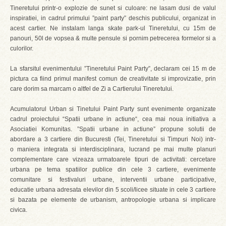
Tineretului printr-o explozie de sunet si culoare: ne lasam dusi de valul
inspiratiei, in cadrul primului ”paint party” deschis publicului, organizat in
acest cartier. Ne instalam langa skate park-ul Tineretului, cu 15m de
panouri, 50l de vopsea & multe pensule si pornim petrecerea formelor si a
culorilor.
La sfarsitul evenimentului ”Tineretului Paint Party”, declaram cei 15 m de
pictura ca fiind primul manifest comun de creativitate si improvizatie, prin
care dorim sa marcam o altfel de Zi a Cartierului Tineretului.
Acumulatorul Urban si Tinetului Paint Party sunt evenimente organizate
cadrul proiectului “Spatii urbane in actiune“, cea mai noua initiativa a
Asociatiei Komunitas. ”Spatii urbane in actiune” propune solutii de
abordare a 3 cartiere din Bucuresti (Tei, Tineretului si Timpuri Noi) intr-
o maniera integrata si interdisciplinara, lucrand pe mai multe planuri
complementare care vizeaza urmatoarele tipuri de activitati: cercetare
urbana pe tema spatiilor publice din cele 3 cartiere, evenimente
comunitare si festivaluri urbane, interventii urbane participative,
educatie urbana adresata elevilor din 5 scoli/licee situate in cele 3 cartiere
si bazata pe elemente de urbanism, antropologie urbana si implicare
civica.