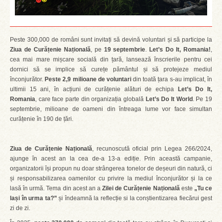
Peste 300,000 de români sunt invitați să devină voluntari și să participe la
Ziua de Curățenie Națională
, pe
19 septembrie
.
Let’s Do It, Romania!
,
cea mai mare mișcare socială din țară, lansează înscrierile pentru cei
dornici să se implice să curețe pământul și să protejeze mediul
înconjurător.
Peste 2,9 milioane de voluntari
din toată țara s-au implicat, în
ultimii 15 ani, în acțiuni de curățenie alături de echipa
Let’s Do It,
Romania
, care face parte din organizația globală
Let’s Do It World
. Pe 19
septembrie, milioane de oameni din întreaga lume vor face simultan
curățenie în 190 de țări.
Ziua de Curățenie Națională
, recunoscută oficial prin Legea 266/2024,
ajunge în acest an la cea de-a 13-a ediție. Prin această campanie,
organizatorii își propun nu doar strângerea tonelor de deșeuri din natură, ci
și responsabilizarea oamenilor cu privire la mediul înconjurător și la ce
lasă în urmă. Tema din acest an a
Zilei de Curățenie Națională
este
„Tu ce
lași în urma ta?”
și îndeamnă la reflecție si la conștientizarea fiecărui gest
zi de zi.