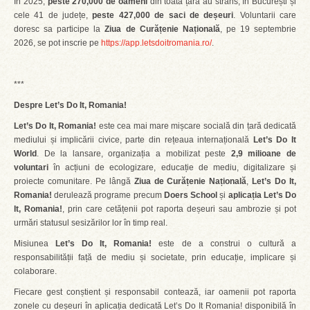
În 2025,
peste 270,000 de oameni
din toată țara au strâns, în București și
cele 41 de județe,
peste 427,000 de saci de deșeuri
. Voluntarii care
doresc sa participe la
Ziua de Curățenie Națională
, pe 19 septembrie
2026, se pot inscrie pe
https://app.letsdoitromania.ro/
.
***
Despre Let’s Do It, Romania!
Let’s Do It, Romania!
este cea mai mare mișcare socială din țară dedicată
mediului și implicării civice, parte din rețeaua internațională
Let’s Do It
World
. De la lansare, organizația a mobilizat peste
2,9 milioane de
voluntari
în acțiuni de ecologizare, educație de mediu, digitalizare și
proiecte comunitare. Pe lângă
Ziua de Curățenie Națională
,
Let’s Do It,
Romania!
derulează programe precum
Doers School
și
aplicația Let’s Do
It, Romania!
, prin care cetățenii pot raporta deșeuri sau ambrozie și pot
urmări statusul sesizărilor lor în timp real.
Misiunea
Let’s Do It, Romania!
este de a construi o cultură a
responsabilității față de mediu și societate, prin educație, implicare și
colaborare.
Fiecare gest conștient și responsabil contează, iar oamenii pot raporta
zonele cu deșeuri în aplicația dedicată Let’s Do It Romania! disponibilă în