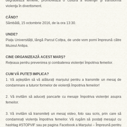
degradează femeile, promovează o cultură a violenţei şi transformă
violenţa în divertisment.
CÂND?
Sâmbătă, 15 octombrie 2016, de la ora 13:30.
UNDE?
Piața Universității, lângă Parcul Colțea, de unde vom porni împreună către
Muzeul Antipa.
CINE ORGANIZEAZĂ ACEST MARȘ?
Rețeaua pentru prevenirea și combaterea violenței împotriva femeilor.
CUM VĂ PUTEȚI IMPLICA?
1. Vă așteptăm să vă alăturați marșului pentru a transmite un mesaj de
condamnare a tuturor formelor de violență împotriva femeilor!
2. Vă invităm să aduceți pancarte cu mesaje împotriva violenței asupra
femeilor.
3. Vă invităm să transmiteți un mesaj video, foto sau scris, prin care să
condamnați violența împotriva femeilor. Vă rugăm să postați mesajul cu
hashtag #STOPVIF sau pe pagina Facebook a Marșului – Împreună pentru