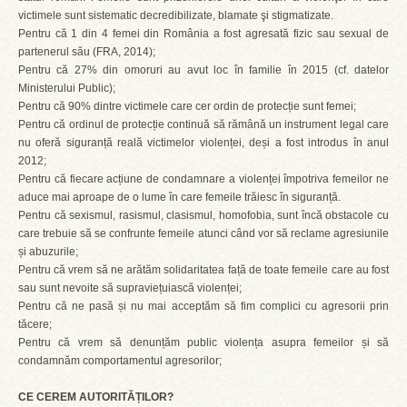
victimele sunt sistematic decredibilizate, blamate şi stigmatizate.
Pentru că 1 din 4 femei din România a fost agresată fizic sau sexual de
partenerul său (FRA, 2014);
Pentru că 27% din omoruri au avut loc în familie în 2015 (cf. datelor
Ministerului Public);
Pentru că 90% dintre victimele care cer ordin de protecție sunt femei;
Pentru că ordinul de protecție continuă să rămână un instrument legal care
nu oferă siguranță reală victimelor violenței, deși a fost introdus în anul
2012;
Pentru că fiecare acțiune de condamnare a violenței împotriva femeilor ne
aduce mai aproape de o lume în care femeile trăiesc în siguranță.
Pentru că sexismul, rasismul, clasismul, homofobia, sunt încă obstacole cu
care trebuie să se confrunte femeile atunci când vor să reclame agresiunile
și abuzurile;
Pentru că vrem să ne arătăm solidaritatea față de toate femeile care au fost
sau sunt nevoite să supraviețuiască violenței;
Pentru că ne pasă și nu mai acceptăm să fim complici cu agresorii prin
tăcere;
Pentru că vrem să denunțăm public violența asupra femeilor și să
condamnăm comportamentul agresorilor;
CE CEREM AUTORITĂȚILOR?