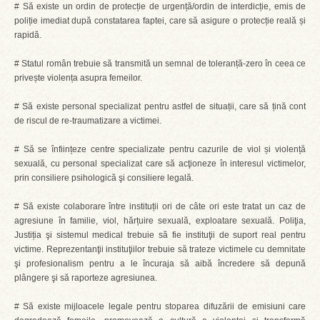
# Să existe un ordin de protecție de urgență/ordin de interdicție, emis de
poliție imediat după constatarea faptei, care să asigure o protecție reală și
rapidă.
#
Statul român trebuie să transmită un semnal de toleranță-zero în ceea ce
privește violența asupra femeilor.
#
Să existe personal specializat pentru astfel de situații, care să țină cont
de riscul de re-traumatizare a victimei.
#
Să se înființeze centre specializate pentru cazurile de viol și violență
sexuală, cu personal specializat care să acţioneze în interesul victimelor,
prin consiliere psihologică şi consiliere legală.
#
Să existe colaborare între instituții ori de câte ori este tratat un caz de
agresiune în familie, viol, hărțuire sexuală, exploatare sexuală. Poliţia,
Justiția şi sistemul medical trebuie să fie instituţii de suport real pentru
victime. Reprezentanţii instituţiilor trebuie să trateze victimele cu demnitate
şi profesionalism pentru a le încuraja să aibă încredere să depună
plângere şi să raporteze agresiunea.
#
Să existe mijloacele legale pentru stoparea difuzării de emisiuni care