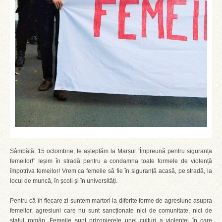
Sâmbătă, 15 octombrie, te așteptăm la Marșul “Împreună pentru siguranța
femeilor!” Ieșim în stradă pentru a condamna toate formele de violență
împotriva femeilor! Vrem ca femeile să fie în siguranță acasă, pe stradă, la
locul de muncă, în școli și în universități.
Pentru că în fiecare zi suntem martori la diferite forme de agresiune asupra
femeilor, agresiuni care nu sunt sancționate nici de comunitate, nici de
statul român. Femeile sunt prizonierele unei culturi a violenţei în care