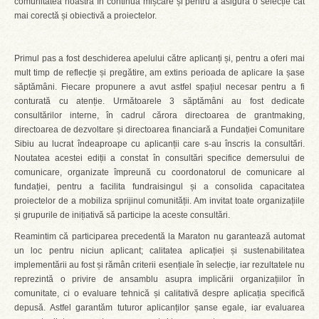
comunitatea noastră în continuă mișcare și pentru a asigura o selecție cât
mai corectă și obiectivă a proiectelor.
Primul pas a fost deschiderea apelului către aplicanți și, pentru a oferi mai
mult timp de reflecție și pregătire, am extins perioada de aplicare la șase
săptămâni. Fiecare propunere a avut astfel spațiul necesar pentru a fi
conturată cu atenție. Următoarele 3 săptămâni au fost dedicate
consultărilor interne, în cadrul cărora directoarea de grantmaking,
directoarea de dezvoltare și directoarea financiară a Fundației Comunitare
Sibiu au lucrat îndeaproape cu aplicanții care s-au înscris la consultări.
Noutatea acestei ediții a constat în consultări specifice demersului de
comunicare, organizate împreună cu coordonatorul de comunicare al
fundației, pentru a facilita fundraisingul și a consolida capacitatea
proiectelor de a mobiliza sprijinul comunității. Am invitat toate organizațiile
și grupurile de inițiativă să participe la aceste consultări.
Reamintim că participarea precedentă la Maraton nu garantează automat
un loc pentru niciun aplicant; calitatea aplicației și sustenabilitatea
implementării au fost și rămân criterii esențiale în selecție, iar rezultatele nu
reprezintă o privire de ansamblu asupra implicării organizațiilor în
comunitate, ci o evaluare tehnică și calitativă despre aplicația specifică
depusă. Astfel garantăm tuturor aplicanților șanse egale, iar evaluarea