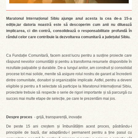
Maratonul Internațional Sibiu ajunge anul acesta la cea de-a 15‑a
ediție,iar datoria noastră este să descoperim cum anii nu diluează
implicarea, ci din contră, consolidează o responsabilitate profundă în
rândul celor care contribuie la dezvoltarea comunitară a județului Sibiu.
Ca Fundație Comunitară, facem acest lucru pentru a susține proiecte care
răspund nevoilor comunității și pentru a transforma resursele disponibile în
rezultate palpabile și durabile. De-a lungul anilor, am construit și consolidat
procese tot mai solide, menite să asigure rolul nostru de garant al încrederii
dintre comunitate, donatori și organizațiile implicate. Astfel, pentru a deveni
eligibile și pentru a fi selectate să participe la Maratonul Internațional Sibiu,
proiectele trebuie să respecte o serie de rigori importante și să parcurgă cu
succes mai multe etape de selecție, pe care le prezentăm mai jos.
Despre proces
- grijă, transparență, inovație
De peste 15 ani creștem și îmbunătățim acest proces, păstrându-i
principiile de bază, dar adaptându-l permanent pentru a ține pasul cu