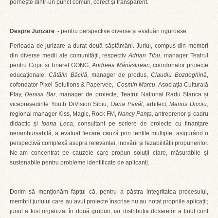
pornește dintr-un punct comun, corect și transparent.
Despre Jurizare
- pentru perspective diverse și evaluări riguroase
Perioada de jurizare a durat două săptămâni. Juriul, compus din membri
din diverse medii ale comunității, respectiv
Adrian Tibu
, manager Teatrul
pentru Copii și Tineret GONG,
Andreea Mănăstirean
, coordonator proiecte
educaționale,
Cătălin Băcilă
, manager de produs,
Claudiu Bozdoghină
,
cofondator Pixel Solutions & Papervee,
Cosmin Marcu
, Asociația Culturală
Play,
Denisa Bar
, manager de proiecte, Teatrul Național Radu Stanca și
vicepreședinte Youth DiVision Sibiu,
Oana Pavăl
, arhitect,
Marius Dicoiu
,
regional manager Kiss, Magic, Rock FM,
Nancy Panța,
antreprenor și cadru
didactic și
Ioana Leca
, consultant pe scriere de proiecte cu finanțare
nerambursabilă, a evaluat fiecare cauză prin lentile multiple, asigurând o
perspectivă complexă asupra relevanței, inovării și fezabilității propunerilor.
Ne-am concentrat pe cauzele care propun soluții clare, măsurabile și
sustenabile pentru probleme identificate de aplicanți.
Dorim să menționăm faptul că, pentru a păstra integritatea procesului,
membrii juriului care au avut proiecte înscrise nu au notat propriile aplicații;
juriul a fost organizat în două grupuri, iar distribuția dosarelor a ținut cont