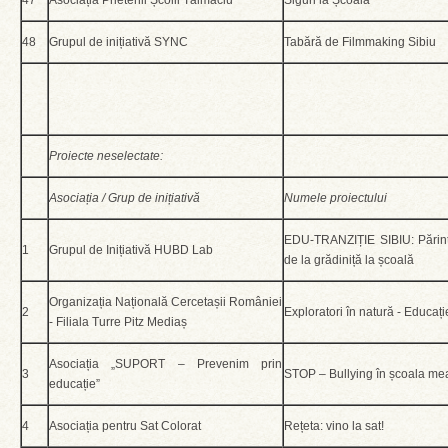
47
Asociația Prietenii Școlii Tălmaciu
Siguri la Școală
48
Grupul de inițiativă SYNC
Tabără de Filmmaking Sibiu
Proiecte neselectate:
Asociația / Grup de inițiativă
Numele proiectului
EDU-TRANZIȚIE SIBIU: Părinți 
1
Grupul de Inițiativă HUBD Lab
de la grădiniță la școală
Organizația Națională Cercetașii României
2
Exploratori în natură - Educați
- Filiala Turre Pitz Mediaș
Asociația „SUPORT – Prevenim prin
3
STOP – Bullying în școala me
educație”
4
Asociația pentru Sat Colorat
Rețeta: vino la sat!