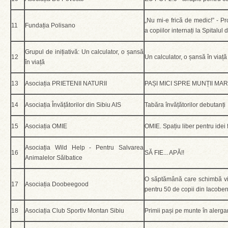
„Nu mi-e frică de medic!” - P
11
Fundația Polisano
a copiilor internați la Spitalul d
Grupul de inițiativă: Un calculator, o șansă
12
Un calculator, o șansă în viață
în viață
13
Asociația PRIETENII NATURII
PAȘI MICI SPRE MUNȚII MAR
14
Asociația Învățătorilor din Sibiu AIS
Tabăra învățătorilor debutanți
15
Asociația OMIE
OMIE. Spațiu liber pentru idei f
Asociația Wild Help - Pentru Salvarea
16
SĂ FIE... APĂ!!
Animalelor Sălbatice
O săptămână care schimbă vi
17
Asociația Doobeegood
pentru 50 de copii din Iacoben
18
Asociația Club Sportiv Montan Sibiu
Primii pași pe munte în alerga