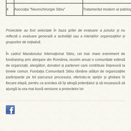
4
Asociația "Neurochirurgie Sibiu"
Tratamentul modern al patolog
Proiectele au fost selectate în baza grilei de evaluare a juriului și nu
reflectă o evaluare generală a activității sau a intențiilor organizațiilor și
grupurilor de inițiativă.
În cadrul Maratonului Internațional Sibiu, cel mai mare eveniment de
fundraising prin alergare din România, reunim anual o comunitate extinsă
de organizații, alergători, donatori și parteneri care contribuie împreună la
binele comun. Fundația Comunitară Sibiu rămâne alături de organizațiile
participante pe tot parcursul procesului, oferindu-le sprijin și ghidare în
fiecare etapă, pentru ca acestea să își atingă potențialul și să reușească să
ajungă la cea mai bună versiune a proiectelor lor.