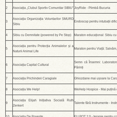
2
Asociația „Clubul Sportiv Comunitar SIBIU”
JoyRide - Plimbă Bucuria
Asociația Organizația Voluntarilor SMURD
3
Endoscop pentru intubații dif
Sibiu
4
Sibiu cu Demnitate (powered by Pe Stop)
Maraton educațional: Sibiu cu
Asociația pentru Protecția Animalelor și a
5
Maraton pentru Viață: Salvăm,
Naturii Animal Life
Semn că Însemni: Laboratoru
6
Asociația Capital Cultural
Părinți
7
Asociația Prichindeii Caragiale
Ghiozdane mai ușoare la Car
8
Asociația We Help!
WeHelp Hospice - Mai puțină 
Asociația Elijah Inițiativa Socială Ruth
9
Talente fără Instrumente - Inst
Zenkert
10
Asociația De Poveste
EU POT 2.0 - terapie pentru copii