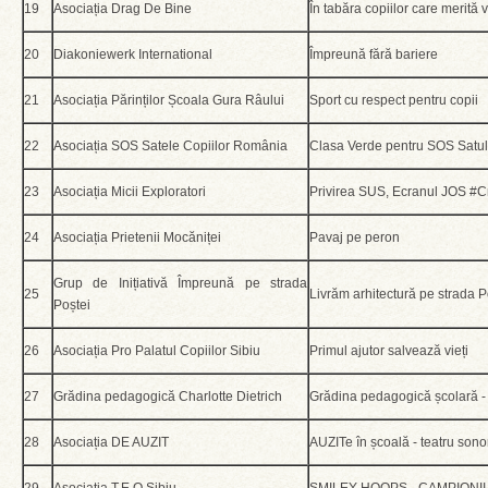
19
Asociația Drag De Bine
În tabăra copiilor care merită 
20
Diakoniewerk International
Împreună fără bariere
21
Asociația Părinților Școala Gura Râului
Sport cu respect pentru copii
22
Asociația SOS Satele Copiilor România
Clasa Verde pentru SOS Satul
23
Asociația Micii Exploratori
Privirea SUS, Ecranul JOS #
24
Asociația Prietenii Mocăniței
Pavaj pe peron
Grup de Inițiativă Împreună pe strada
25
Livrăm arhitectură pe strada P
Poștei
26
Asociația Pro Palatul Copiilor Sibiu
Primul ajutor salvează vieți
27
Grădina pedagogică Charlotte Dietrich
Grădina pedagogică școlară - 
28
Asociația DE AUZIT
AUZITe în școală - teatru sono