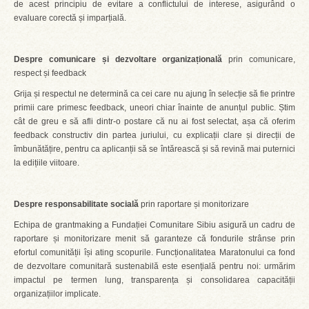
de acest principiu de evitare a conflictului de interese, asigurând o
evaluare corectă și imparțială.
Despre comunicare și dezvoltare organizațională
prin comunicare,
respect și feedback
Grija și respectul ne determină ca cei care nu ajung în selecție să fie printre
primii care primesc feedback, uneori chiar înainte de anunțul public. Știm
cât de greu e să afli dintr-o postare că nu ai fost selectat, așa că oferim
feedback constructiv din partea juriului, cu explicații clare și direcții de
îmbunătățire, pentru ca aplicanții să se întărească și să revină mai puternici
la edițiile viitoare.
Despre responsabilitate socială
prin raportare și monitorizare
Echipa de grantmaking a Fundației Comunitare Sibiu asigură un cadru de
raportare și monitorizare menit să garanteze că fondurile strânse prin
efortul comunității își ating scopurile. Funcționalitatea Maratonului ca fond
de dezvoltare comunitară sustenabilă este esențială pentru noi: urmărim
impactul pe termen lung, transparența și consolidarea capacității
organizațiilor implicate.