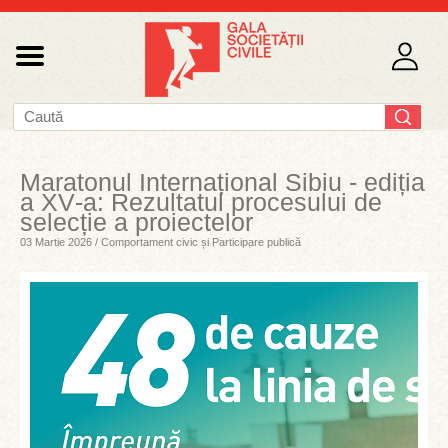
Maratonul Internațional Sibiu - ediția
a XV‑a: Rezultatul procesului de
selecție a proiectelor
03 Martie 2026 / Comportament civic și Participare publică