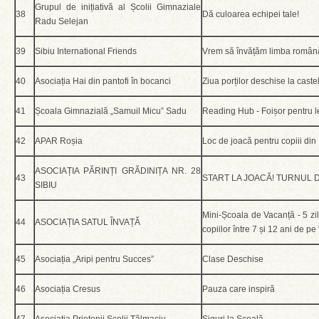
Grupul de inițiativă al Școlii Gimnaziale
38
Dă culoarea echipei tale!
Radu Selejan
39
Sibiu International Friends
Vrem să învățăm limba română 
40
Asociația Hai din pantofi în bocanci
Ziua porților deschise la caste
41
Școala Gimnazială „Samuil Micu” Sadu
Reading Hub - Foișor pentru le
42
APAR Roșia
Loc de joacă pentru copiii din
ASOCIAȚIA PĂRINȚI GRĂDINIȚA NR. 28
43
START LA JOACĂ! TURNUL 
SIBIU
Mini-Școala de Vacanță - 5 zil
44
ASOCIAȚIA SATUL ÎNVAȚĂ
copiilor între 7 și 12 ani de pe
45
Asociația „Aripi pentru Succes”
Clase Deschise
46
Asociația Cresus
Pauza care inspiră