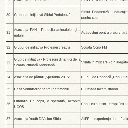
29
Asociația T.E.O Sibiu
SMILEY HOOPS - CAMPIONI
Sibiul Pedalează - educație
30
Grupul de inițiativă Sibiul Pedalează
pentru copii
Asociația PAN - Protecția animalelor și a
31
Adăposturi pentru pisicile făr
naturii
32
Grupul de inițiativă Profesori creativi
Școala Ocna FM
Grup de inițiativă - Profesorii dinamici de la
33
Știința în mișcare - din alegăt
Școala Primară Andreiană
34
Asociația de părinți „Speranța 2015”
Clubul de Robotică „Robi 8” al
35
Casa Voluntarilor pentru patrimoniu
Cu fațada facem strada!
Fundația Un copil, o speranță, acronim
36
Copiii cu autism - terapii înt
UCOS
37
Asociația Youth DiVision Sibiu
AltFEL - experiențe de artă alt