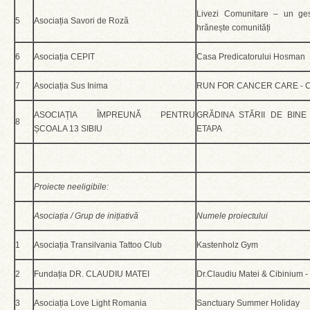
Livezi Comunitare – un ges
5
Asociația Savori de Roză
hrănește comunități
6
Asociația CEPIT
Casa Predicatorului Hosman
7
Asociația Sus Inima
RUN FOR CANCER CARE - Cent
ASOCIAȚIA ÎMPREUNĂ PENTRU
GRĂDINA STĂRII DE BINE
8
ȘCOALA 13 SIBIU
ETAPA
Proiecte neeligibile:
Asociația / Grup de inițiativă
Numele proiectului
1
Asociația Transilvania Tattoo Club
Kastenholz Gym
2
Fundația DR. CLAUDIU MATEI
Dr.Claudiu Matei & Cibinium -
3
Asociația Love Light Romania
Sanctuary Summer Holiday