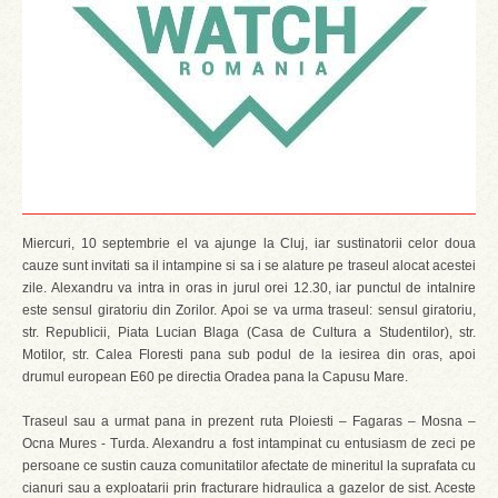
Miercuri, 10 septembrie el va ajunge la Cluj, iar sustinatorii celor doua
cauze sunt invitati sa il intampine si sa i se alature pe traseul alocat acestei
zile. Alexandru va intra in oras in jurul orei 12.30, iar punctul de intalnire
este sensul giratoriu din Zorilor. Apoi se va urma traseul: sensul giratoriu,
str. Republicii, Piata Lucian Blaga (Casa de Cultura a Studentilor), str.
Motilor, str. Calea Floresti pana sub podul de la iesirea din oras, apoi
drumul european E60 pe directia Oradea pana la Capusu Mare.
Traseul sau a urmat pana in prezent ruta Ploiesti – Fagaras – Mosna –
Ocna Mures - Turda. Alexandru a fost intampinat cu entusiasm de zeci pe
persoane ce sustin cauza comunitatilor afectate de mineritul la suprafata cu
cianuri sau a exploatarii prin fracturare hidraulica a gazelor de sist. Aceste