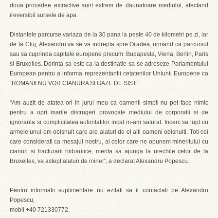
doua procedee extractive sunt extrem de daunatoare mediului, afectand
ireversibil sursele de apa.
Distantele parcurse variaza de la 30 pana la peste 40 de kilometri pe zi, iar
de la Cluj, Alexandru va se va indrepta spre Oradea, urmand ca parcursul
sau sa cuprinda capitale europene precum: Budapesta, Viena, Berlin, Paris
si Bruxelles. Dorinta sa este ca la destinatie sa se adreseze Parlamentului
European pentru a informa reprezentantii cetatenilor Uniunii Europene ca
“ROMANII NU VOR CIANURA SI GAZE DE SIST”.
“Am auzit de atatea ori in jurul meu ca oamenii simpli nu pot face nimic
pentru a opri marile distrugeri provocate mediului de corporatii si de
ignoranta si complicitatea autoritatilor incat m-am saturat. Incerc sa lupt cu
armele unui om obisnuit care are alaturi de el alti oameni obisnuiti. Toti cei
care considerati ca mesajul nostru, al celor care ne opunem mineritului cu
cianuri si fracturarii hidraulice, merita sa ajunga la urechile celor de la
Bruxelles, va astept alaturi de mine!”, a declarat Alexandru Popescu.
Pentru informatii suplimentare nu ezitati sa il contactati pe Alexandru
Popescu,
mobil +40 721330772.