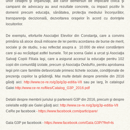
unor cetăţeni şi organizaţii, ale căror demersuri de implicare civică şi
campanii de advocacy au avut rezultate concrete, cu impact pozitiv în
domenii precum educaţia, sănătatea, protecţia mediului înconjurător,
transparenţa decizională, dezvoltarea oraşelor în acord cu dorinţele
locuitorilor.
De exemplu, eforturile Asociaţiei Elevilor din Constanţa, care a convins
primăria să aloce două milioane de lei pentru acordarea de burse de merit,
sociale şi de studiu, s-au reflectat asupra a 10.000 de elevi constănțeni
care și-au recâștigat astfel bursele. Tot pe scena Galei a urcat şi Asociaţia
Salvaţi Copiii Filiala Iaşi, care a asigurat accesul la educaţie pentru 102
copii din comunităţi izolate, precum și Asociaţia OviduRo, pentru aprobarea
legii prin care familiile defavorizate primesc tichete sociale, condiţionate de
prezenţa copiilor la grădiniţă. Mai multe detalii despre premiile din 2016
găsiţi aici:
http://www.ce-re.ro/g3p/g3p-editia-VII
sau pe larg, în catalogul
Galei
http://www.ce-re.ro/files/Catalog_G3P_2016.pdf
Detalii despre membrii juriului şi partenerii G3P din 2016, precum şi despre
celelalte ediţii ale Galei găsiţi aici:
http://www.ce-re.ro/g3p/g3p-editia-VII
CeRe pe facebook -
https://www.facebook.com/participare/
Gala G3P pe facebook -
https://www.facebook.com/Gala.G3P/?fref=ts