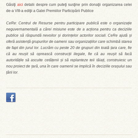
Găsiţi
aici
detalii despre cum puteţi susţine prin donaţii organizarea celei
de-a VIII-a ediţii a Galei Premiilor Participării Publice
CeRe: Centrul de Resurse pentru participare publică este o organizație
neguvernamentală a cărei misiune este de a acționa pentru ca deciziile
publice să răspundă nevoilor și dorințelor actorilor sociali. CeRe ajută și
oferă asistență grupurilor de oameni sau organizațiilor care schimbă starea
de fapt din jurul lor. Lucrăm cu peste 20 de grupuri din toată țara care, fie
că au reușit să oprească construcții ilegale, fie că au reușit să facă
autoritățile să asculte cetățenii și să replanteze teii tăiați, construiesc un
nou proiect de țară, una în care oamenii se implică în deciziile orașului sau
țării lor.