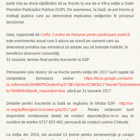
parte mai au două săptămâni să se înscrie la cea de-a VIII-a ediţie a Galei
Premiilor Participării Publice (G3P). De asemenea, la Gală, se pot înscrie şi
instituţii publice care au demonstrat implicarea cetăţenilor în procesul
decizional.
Gala, organizată de
CeRe: Centrul de Resurse pentru participare publică
este evenimentul anual care îi aduce pe scenă pe oamenii care au
determinat primăria sau ministerul să adopte sau să îndrepte hotărâri, în
beneficiul diverselor comunităţi.
31 ianuarie, termen final pentru înscrierile la G3P
Persoanele care doresc să se înscrie pentru ediţia din 2017 sunt rugate să
completeze formularul online:
https://docs.google.com/a/ce-
re.ro/forms/d/18hMRPfrOvy8mFrg3YJfEvYpHbrSCiMOb1YYkenkKTbQ/viewfor
ts=5846b9c8&edit_requested=true
până pe 31 ianuarie 2017.
Detaliile pentru înscrierile la Gală se regăsesc în Ghidul G3P -
http://ce-
re.ro/g3p/files/ghid-inscriere-g3p2017.pdf
. Pentru nelămuriri sunt
disponibile următoarele detalii de contact: depozite@ce-re.ro sau la
numărul de telefon 0727 823 483, persoană de contact Lavinia Chiburțe.
La ediția din 2016, am acordat 13 premii pentru perseverenţa şi curajul