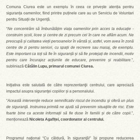
Comuna Ciurea este un exemplu în ceea ce privește atenția pentru
siguranța oamenilor, fiind printre puținele care au un Serviciu de Voluntari
pentru Situații de Urgență.
“
Ne concentrăm să îmbunătățim viața oamenilor prin acces la educație -
construim școli, licee și centre de zi precum cel în care ne aflăm acum. Ne
preocupă și calitatea vieții persoanelor în vârstă și, astfel, vom avea în zonă
centre de zi pentru seniori, cu spații de recreere sau masaj, de exemplu.
Este important ca toți să fie în siguranță și să fie protejați de incendii, motiv
pentru care încurajez acțiunile de educare, prevenire și reabilitare.
”,
subliniază
Cătălin Lupu, primarul comunei Ciurea.
Iniţiativa este salutată de către reprezentanţii centrului, care apreciază
impactul asupra siguranţei copiilor și a personalului.
“
Această intervenţie reduce semnificativ riscul de incendiu şi oferă un plus
de siguranţă. Instruirea primită ne ajută să prevenim situaţiile de risc. Este
foarte bine ca aceste informații să fie duse în familii și de către copii.
”,
menționează
Nicoleta Agafiței, coordonator al centrului.
Programul naţional “Cu căldură, în siguranţă!” își propune reducerea