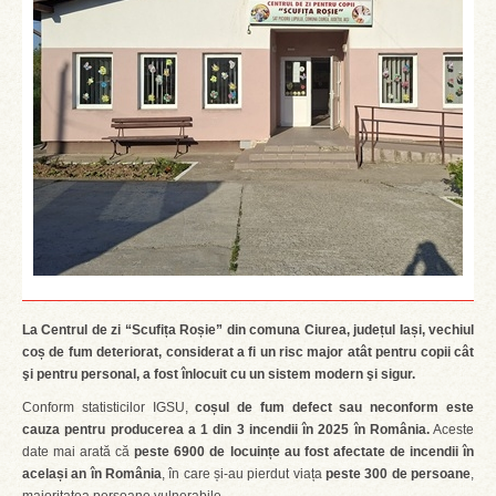
La Centrul de zi “Scufița Roșie” din comuna Ciurea, județul Iași, vechiul
coș de fum deteriorat, considerat a fi un risc major atât pentru copii cât
şi pentru personal, a fost înlocuit cu un sistem modern şi sigur.
Conform statisticilor IGSU,
coșul de fum defect sau neconform este
cauza pentru producerea a 1 din 3 incendii în 2025 în România.
Aceste
date mai arată că
peste 6900 de locuințe au fost afectate de incendii în
același an în România
, în care și-au pierdut viața
peste 300 de persoane
,