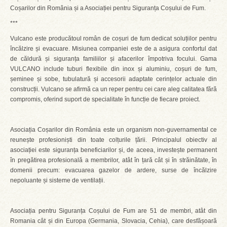
Coșarilor din România și a Asociației pentru Siguranța Coșului de Fum.
***
Vulcano este producătoul român de coșuri de fum dedicat soluțiilor pentru
încălzire și evacuare. Misiunea companiei este de a asigura confortul dat
de căldură și siguranța familiilor și afacerilor împotriva focului. Gama
VULCANO include tuburi flexibile din inox și aluminiu, coșuri de fum,
șeminee și sobe, tubulatură și accesorii adaptate cerințelor actuale din
construcții. Vulcano se afirmă ca un reper pentru cei care aleg calitatea fără
compromis, oferind suport de specialitate în funcție de fiecare proiect.
Asociația Coșarilor din România este un organism non-guvernamental ce
reunește profesioniști din toate colțurile țării. Principalul obiectiv al
asociației este siguranța beneficiarilor și, de aceea, investește permanent
în pregătirea profesională a membrilor, atât în țară cât și în străinătate, în
domenii precum: evacuarea gazelor de ardere, surse de încălzire
nepoluante și sisteme de ventilații.
Asociația pentru Siguranța Coșului de Fum are 51 de membri, atât din
Romania cât și din Europa (Germania, Slovacia, Cehia), care desfășoară