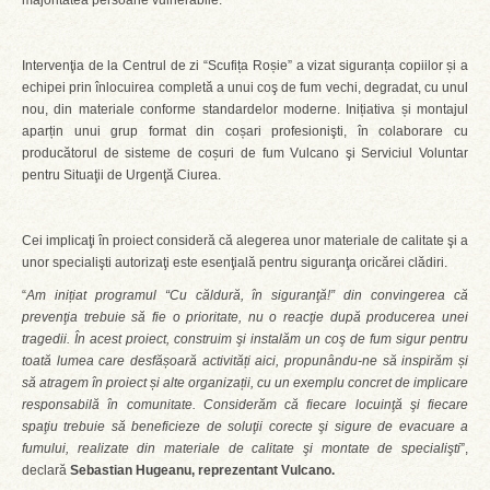
majoritatea persoane vulnerabile.
Intervenţia de la Centrul de zi “Scufița Roșie” a vizat siguranța copiilor și a
echipei prin înlocuirea completă a unui coş de fum vechi, degradat, cu unul
nou, din materiale conforme standardelor moderne. Inițiativa și montajul
aparțin unui grup format din coșari profesionişti, în colaborare cu
producătorul de sisteme de coșuri de fum Vulcano şi Serviciul Voluntar
pentru Situaţii de Urgenţă Ciurea.
Cei implicaţi în proiect consideră că alegerea unor materiale de calitate şi a
unor specialişti autorizaţi este esenţială pentru siguranţa oricărei clădiri.
“
Am inițiat programul “Cu căldură, în siguranţă!” din convingerea că
prevenţia trebuie să fie o prioritate, nu o reacţie după producerea unei
tragedii. În acest proiect, construim şi instalăm un coş de fum sigur pentru
toată lumea care desfășoară activități aici, propunându-ne să inspirăm și
să atragem în proiect și alte organizații, cu un exemplu concret de implicare
responsabilă în comunitate. Considerăm că fiecare locuinţă şi fiecare
spaţiu trebuie să beneficieze de soluţii corecte şi sigure de evacuare a
fumului, realizate din materiale de calitate şi montate de specialişti
”,
declară
Sebastian Hugeanu, reprezentant Vulcano.