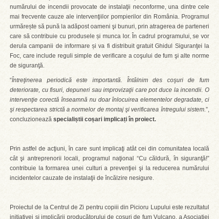
numărului de incendii provocate de instalaţii neconforme, una dintre cele
mai frecvente cauze ale intervenţiilor pompierilor din România. Programul
urmărește să pună la adăpost oameni şi bunuri, prin atragerea de parteneri
care să contribuie cu produsele și munca lor. În cadrul programului, se vor
derula campanii de informare și va fi distribuit gratuit Ghidul Siguranţei la
Foc, care include reguli simple de verificare a coşului de fum şi alte norme
de siguranţă.
“
Întreţinerea periodică este importantă. Întâlnim des coşuri de fum
deteriorate, cu fisuri, depuneri sau improvizaţii care pot duce la incendii. O
intervenţie corectă înseamnă nu doar înlocuirea elementelor degradate, ci
şi respectarea strictă a normelor de montaj şi verificarea întregului sistem.
”,
concluzionează
specialiștii coșari implicați în proiect.
Prin astfel de acţiuni, în care sunt implicaţi atât cei din comunitatea locală
cât şi antreprenorii locali, programul naţional “Cu căldură, în siguranţă!”
contribuie la formarea unei culturi a prevenţiei şi la reducerea numărului
incidentelor cauzate de instalaţii de încălzire nesigure.
Proiectul de la Centrul de Zi pentru copiii din Picioru Lupului este rezultatul
inițiativei și implicării producătorului de coșuri de fum Vulcano, a Asociației