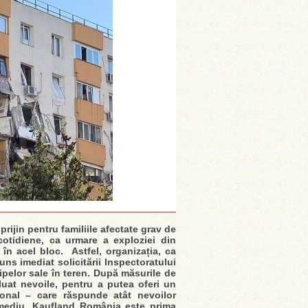
ijin pentru familiile afectate grav de
 cotidiene, ca urmare a exploziei din
 în acel bloc. Astfel, organizația, ca
ns imediat solicitării Inspectoratului
ipelor sale în teren. După măsurile de
luat nevoile, pentru a putea oferi un
țional – care răspunde atât nevoilor
n mediu. Kaufland România este prima