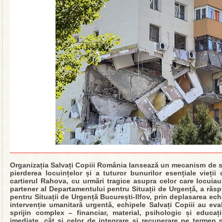
Organizația Salvați Copiii România lansează un mecanism de spr
pierderea locuințelor și a tuturor bunurilor esențiale vieții
cartierul Rahova, cu urmări tragice asupra celor care locuiau
partener al Departamentului pentru Situații de Urgență, a răspu
pentru Situații de Urgență București-Ilfov, prin deplasarea ech
intervenție umanitară urgentă, echipele Salvați Copiii au eva
sprijin complex – financiar, material, psihologic și educa
imediate, cât și celor de integrare și recuperare pe terme