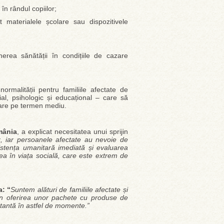
în rândul copiilor;
t materialele școlare sau dispozitivele
erea sănătății în condițiile de cazare
ormalității pentru familiile afectate de
ial, psihologic și educațional – care să
erare pe termen mediu.
mânia
, a explicat necesitatea unui sprijin
, iar persoanele afectate au nevoie de
istența umanitară imediată și evaluarea
rea în viața socială, care este extrem de
: “
Suntem alături de familiile afectate și
in oferirea unor pachete cu produse de
rtantă în astfel de momente.”