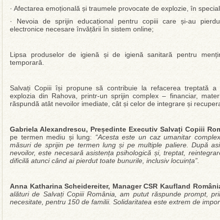
· Afectarea emoțională și traumele provocate de explozie, în special 
· Nevoia de sprijin educațional pentru copiii care și-au pierdu
electronice necesare învățării în sistem online;
Lipsa produselor de igienă și de igienă sanitară pentru mențin
temporară.
Salvați Copiii își propune să contribuie la refacerea treptată a n
explozia din Rahova, printr-un sprijin complex – financiar, mater
răspundă atât nevoilor imediate, cât și celor de integrare și recup
Gabriela Alexandrescu, Președinte Executiv Salvați Copiii Ro
pe termen mediu și lung:
“Acesta este un caz umanitar complex
măsuri de sprijin pe termen lung și pe multiple paliere. După as
nevoilor, este necesară asistența psihologică și, treptat, reintegra
dificilă atunci când ai pierdut toate bunurile, inclusiv locuința”.
Anna Katharina Scheidereiter, Manager CSR Kaufland România
alături de Salvați Copiii România, am putut răspunde prompt, pr
necesitate, pentru 150 de familii. Solidaritatea este extrem de impo