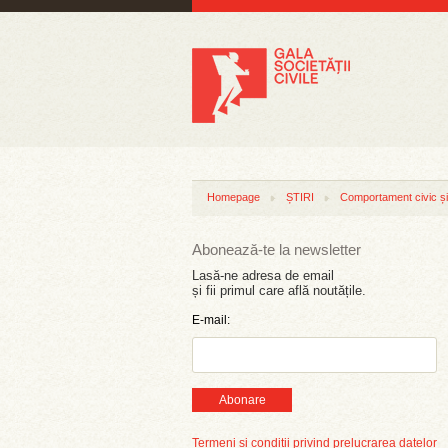
Homepage
ȘTIRI
Comportament civic și 
Abonează-te la newsletter
Lasă-ne adresa de email
și fii primul care află noutățile.
E-mail:
Abonare
Termeni și condiții privind prelucrarea datelor