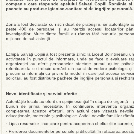
companie care răspunde apelului Salvați Copiii România și pu
pachete cu produse igienico-sanitare și de îngrijire personală.
Zona a fost declarată cu risc ridicat de prăbuşire, iar autorităţile
peste 400 de persoane, şi au interzis accesul locatarilor până
investigațiilor. Multe dintre familii au rămas fără bunurile perso
mijloace de subzistență.
Echipa Salvați Copiii a fost prezentă zilnic la Liceul Bolintineanu
activitatea în punctul de informare, unde se face o evaluare rapid
organizației au oferit persoanelor afectate primul ajutor psiholog
referitoare la ce trebuie urmărit din punct de vedere psihologic 
precum și informații cu privire la modul în care pot accesa servicii
solicitări, au fost distribuite pachete de îngrijire personală și rechizit
Nevoi identificate și servicii oferite
Autoritățile locale au oferit un sprijin esențial în etapa de urgență –
bunuri de primă necesitate. În continuare, intervenția organiz
completarea acestor eforturi, prin acțiuni care vizează nevoile 
educaționale, materiale și psihologice. Astfel, nevoile familiilor răm
· Lipsa resurselor financiare pentru acoperirea cheltuielilor curente;
· Pierderea documentelor personale și dificultăți în refacerea acesto