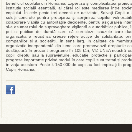
beneficiul copilului din România. Expertiza și complexitatea proiectel
instituție socială esențială, al cărei rol este medierea între socie
copilului. În cele peste trei decenii de activitate, Salvați Copiii a 
soluții concrete pentru protejarea și sprijinirea copiilor vulnerabil
colaborare viabilă cu autoritățile decidente, pentru asigurarea intere
și-a asumat rolul de supraveghere vigilentă a autorităților publice,
politici publice de durată care să corecteze cauzele care duc l
organizația a reușit să creeze rețele active de solidaritate, prin
companiilor și a societății, în sens larg. În calitate de mem
organizație independentă din lume care promovează drepturile cop
desfășoară în prezent programe în 108 țări, VIZIUNEA noastră es
copil, dreptul său la supraviețuire, educație, protecție și parti
progrese importante privind modul în care copiii sunt tratați și pro
în viața acestora. Peste 4.150.000 de copii au fost implicați în pro
Copiii România.