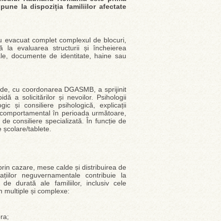
ne la dispoziția familiilor afectate
 au evacuat complet complexul de blocuri,
 la evaluarea structurii și încheierea
nale, documente de identitate, haine sau
 unde, cu coordonarea DGASMB, a sprijinit
ă a solicitărilor și nevoilor. Psihologii
ic și consiliere psihologică, explicații
și comportamental în perioada următoare,
 de consiliere specializată. În funcție de
e școlare/tablete.
 prin cazare, mese calde și distribuirea de
ațiilor neguvernamentale contribuie la
de durată ale familiilor, inclusiv cele
ân multiple și complexe:
ra;