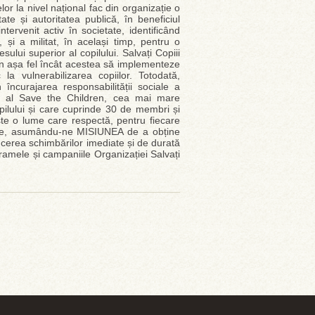
or la nivel național fac din organizație o
tate și autoritatea publică, în beneficiul
intervenit activ în societate, identificând
i, și a militat, în același timp, pentru o
sului superior al copilului. Salvați Copiii
 în așa fel încât acestea să implementeze
a vulnerabilizarea copiilor. Totodată,
 încurajarea responsabilității sociale a
bru al Save the Children, cea mai mare
ilului și care cuprinde 30 de membri și
te o lume care respectă, pentru fiecare
cipare, asumându-ne MISIUNEA de a obține
ducerea schimbărilor imediate și de durată
gramele și campaniile Organizației Salvați