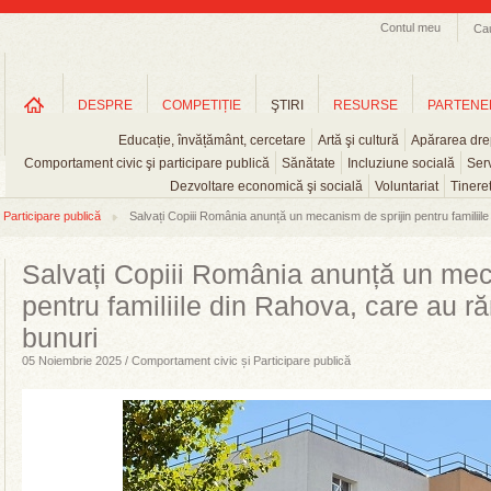
Contul meu
Ca
DESPRE
COMPETIȚIE
ŞTIRI
RESURSE
PARTENE
Educație, învățământ, cercetare
Artă şi cultură
Apărarea drep
Comportament civic şi participare publică
Sănătate
Incluziune socială
Serv
Dezvoltare economică şi socială
Voluntariat
Tinere
Participare publică
Salvați Copiii România anunță un mecanism de sprijin pentru familiile 
Salvați Copiii România anunță un mec
pentru familiile din Rahova, care au r
bunuri
05 Noiembrie 2025 / Comportament civic și Participare publică