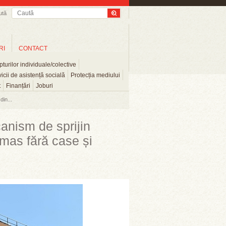
ută
RI
CONTACT
turilor individuale/colective
icii de asistență socială
Protecția mediului
t
Finanțări
Joburi
din...
anism de sprijin
ămas fără case și