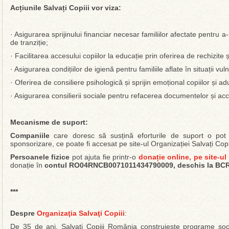
Acțiunile Salvați Copiii vor viza:
· Asigurarea sprijinului financiar necesar familiilor afectate pentru 
de tranziție;
· Facilitarea accesului copiilor la educație prin oferirea de rechizite
· Asigurarea condițiilor de igienă pentru familiile aflate în situații vul
· Oferirea de consiliere psihologică și sprijin emoțional copiilor și adul
· Asigurarea consilierii sociale pentru refacerea documentelor și acce
Mecanisme de suport:
Companiile
care doresc să susțină eforturile de suport o pot 
sponsorizare, ce poate fi accesat pe site-ul Organizației Salvați Copi
Persoanele fizice
pot ajuta fie printr-o
donație online, pe site-ul 
donație în
contul RO04RNCB0071011434790009, deschis la BCR,
***
Despre
Organizaţia Salvaţi Copiii
:
De 35 de ani, Salvați Copiii România construiește programe sociale