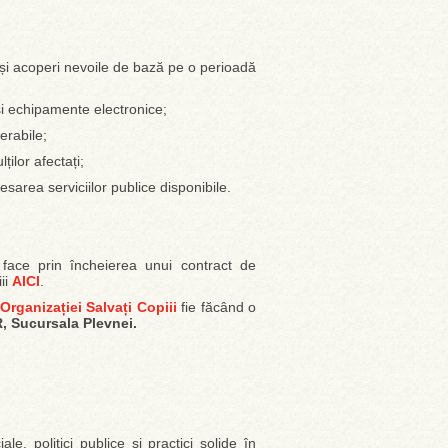
a-și acoperi nevoile de bază pe o perioadă
 și echipamente electronice;
nerabile;
ților afectați;
sarea serviciilor publice disponibile.
face prin încheierea unui contract de
ii
AICI
.
Organizației Salvați Copiii
fie făcând o
 Sucursala Plevnei.
, politici publice și practici solide în