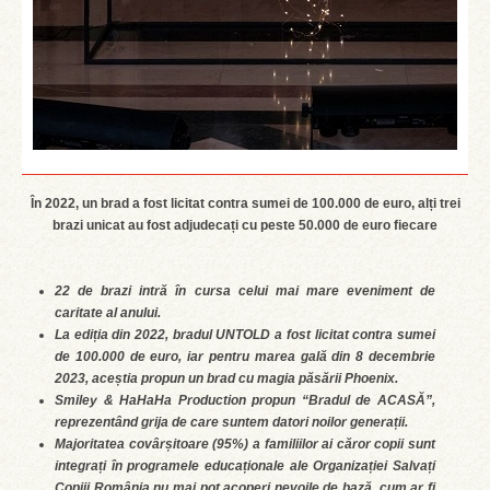
În 2022, un brad a fost licitat contra sumei de 100.000 de euro, alți trei
brazi unicat au fost adjudecați cu peste 50.000 de euro fiecare
22 de brazi intră în cursa celui mai mare eveniment de
caritate al anului.
La ediția din 2022, bradul UNTOLD a fost licitat contra sumei
de 100.000 de euro, iar pentru marea gală din 8 decembrie
2023, aceștia propun un brad cu magia păsării Phoenix.
Smiley & HaHaHa Production propun “Bradul de ACASĂ”,
reprezentând grija de care suntem datori noilor generații.
Majoritatea covârșitoare (95%) a familiilor ai căror copii sunt
integrați în programele educaționale ale Organizației Salvați
Copiii România nu mai pot acoperi nevoile de bază, cum ar fi