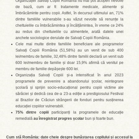
Organizației Salvați Copiii România nu mai pot acoperi nevoile
de bază, cum ar fi: tratamente medicale, alimente și
îmbrăcăminte pentru copii. Astfel, în decursul ultimului an, 71%
dintre familiile vulnerabile s-au văzut nevoite să renunțe la
cheltuielile cu îmbrăcămintea și încălțămintea, în vreme ce 24%
au redus din cheltuielile cu alimentele, arată datele unei
anchete sociologice derulate de Salvați Copiii România.
Cele mai multe dintre familiile beneficiare ale programelor
Salvați Copiii România (51,58%) au un venit de sub 400
lei/membru de familie, 32,48% dintre familii declară un venit sub
600 lei/membru de familie și doar 15,9% afirmă că venitul pe
membru de familie depășește 600 lei.
Organizația Salvați Copiii și-a intensificat în anul 2023
programele de prevenire a abandonului școlar, reintegrare
școlară și sprijin socio-educațional pentru copiii victime ale
sărăciei și dedică cea de-a 23-a ediție a prestigiosului Festival
al Brazilor de Crăciun strângerii de fonduri pentru susținerea
educației copiilor vulnerabili.
75% dintre copiii
participanți la programele de educație
remedială
au înregistrat progres școlar
bun și foarte bun.
Cum stă România: date cheie despre bunăstarea copilului și accesul la