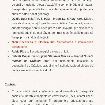
salva și proteja copiii. Transformată într-un cântec ce amintește
de cutiile muzicale, piesa „Acasă” ține confort brăduțului natural,
protejat de o piramidă transparentă, reprezentând grija de care
suntem datori noilor generații.
Ovidiu Buta și MARA & TOM – bradul
Let it Play
:
Creativitatea
nu este doar apanajul geniilor sau artiștilor. Dimpotrivă, este un
suport esențial pentru orice proces de învățare și dezvoltare și
formează adulții de mai târziu: pentru a reuși în viață trebuie să
începi prin a învăța să te joci.
Nicu Bocancea & Florăria Iris:
Sărbătoarea e întotdeauna
despre bine.
Adela Pârvu:
Bucuria magiei e mereu unică.
Salva
ți Copiii, cu sprijinul Ștefaniei Mircea – bradul
Sunete
magice de Crăciun
: creat din instrumente muzicale și
decorațiuni de Crăciun, bradul vine însoțit de tablouri pictate de
copii, care se vor oferi licitatorilor.
Context:
Criza costului vieții a afectat în mod semnificativ categoriile
sociale vulnerabile: majoritatea covârșitoare (95%) a familiilor ai
căror copii sunt integrați în programele educaționale ale