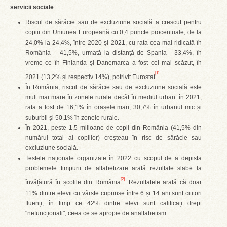
servicii sociale
Riscul de sărăcie sau de excluziune socială a crescut pentru
copiii din Uniunea Europeană cu 0,4 puncte procentuale, de la
24,0% la 24,4%, între 2020 și 2021, cu rata cea mai ridicată în
România – 41,5%, urmată la distanță de Spania - 33,4%, în
vreme ce în Finlanda și Danemarca a fost cel mai scăzut, în
[1]
2021 (13,2% și respectiv 14%), potrivit Eurostat
.
În România, riscul de sărăcie sau de excluziune socială este
mult mai mare în zonele rurale decât în mediul urban: în 2021,
rata a fost de 16,1% în orașele mari, 30,7% în urbanul mic și
suburbii și 50,1% în zonele rurale.
În 2021, peste 1,5 milioane de copii din România (41,5% din
numărul total al copiilor) creșteau în risc de sărăcie sau
excluziune socială.
Testele naționale organizate în 2022 cu scopul de a depista
problemele timpurii de alfabetizare arată rezultate slabe la
[2]
învățătură în școlile din România
. Rezultatele arată că doar
11% dintre elevii cu vârste cuprinse între 6 și 14 ani sunt cititori
fluenți, în timp ce 42% dintre elevi sunt calificați drept
"nefuncționali", ceea ce se apropie de analfabetism.