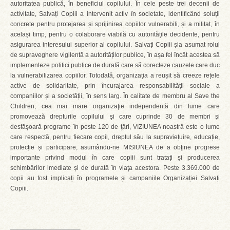
autoritatea publică, în beneficiul copilului. În cele peste trei decenii de
activitate, Salvați Copiii a intervenit activ în societate, identificând soluții
concrete pentru protejarea și sprijinirea copiilor vulnerabili, și a militat, în
același timp, pentru o colaborare viabilă cu autoritățile decidente, pentru
asigurarea interesului superior al copilului. Salvați Copiii șia asumat rolul
de supraveghere vigilentă a autorităților publice, în așa fel încât acestea să
implementeze politici publice de durată care să corecteze cauzele care duc
la vulnerabilizarea copiilor. Totodată, organizația a reușit să creeze rețele
active de solidaritate, prin încurajarea responsabilității sociale a
companiilor și a societății, în sens larg. În calitate de membru al Save the
Children, cea mai mare organizaţie independentă din lume care
promovează drepturile copilului şi care cuprinde 30 de membri şi
desfăşoară programe în peste 120 de ţări, VIZIUNEA noastră este o lume
care respectă, pentru fiecare copil, dreptul său la supraviețuire, educație,
protecție și participare, asumându-ne MISIUNEA de a obţine progrese
importante privind modul în care copiii sunt tratați și producerea
schimbărilor imediate și de durată în viaţa acestora. Peste 3.369.000 de
copii au fost implicați în programele și campaniile Organizației Salvați
Copiii.