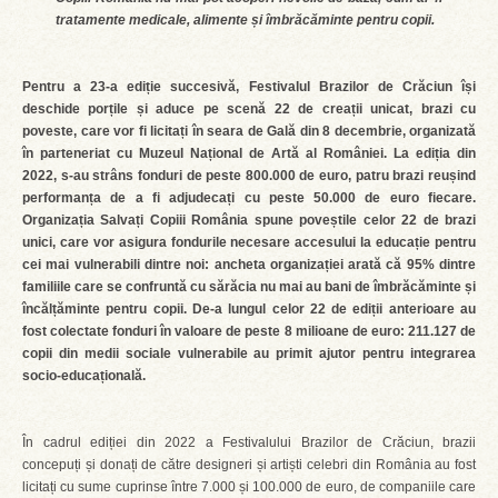
tratamente medicale, alimente și îmbrăcăminte pentru copii.
Pentru a 23-a ediție succesivă, Festivalul Brazilor de Crăciun își
deschide porțile și aduce pe scenă 22 de creații unicat, brazi cu
poveste, care vor fi licitați în seara de Gală din 8 decembrie, organizată
în parteneriat cu Muzeul Național de Artă al României. La ediția din
2022, s-au strâns fonduri de peste 800.000 de euro, patru brazi reușind
performanța de a fi adjudecați cu peste 50.000 de euro fiecare.
Organizația Salvați Copiii România spune poveștile celor 22 de brazi
unici, care vor asigura fondurile necesare accesului la educație pentru
cei mai vulnerabili dintre noi: ancheta organizației arată că 95% dintre
familiile care se confruntă cu sărăcia nu mai au bani de îmbrăcăminte și
încălțăminte pentru copii. De-a lungul celor 22 de ediții anterioare au
fost colectate fonduri în valoare de peste 8 milioane de euro: 211.127 de
copii din medii sociale vulnerabile au primit ajutor pentru integrarea
socio-educațională.
În cadrul ediției din 2022 a Festivalului Brazilor de Crăciun, brazii
concepuți și donați de către designeri și artiști celebri din România au fost
licitați cu sume cuprinse între 7.000 și 100.000 de euro, de companiile care