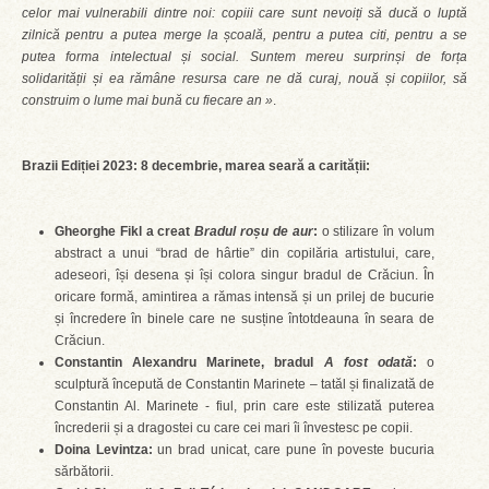
celor mai vulnerabili dintre noi: copiii care sunt nevoiți să ducă o luptă
zilnică pentru a putea merge la școală, pentru a putea citi, pentru a se
putea forma intelectual și social. Suntem mereu surprinși de forța
solidarității și ea rămâne resursa care ne dă curaj, nouă și copiilor, să
construim o lume mai bună cu fiecare an »
.
Brazii Ediției 2023: 8 decembrie, marea seară a carității:
Gheorghe Fikl a creat
Bradul roșu de aur
:
o stilizare în volum
abstract a unui “brad de hârtie” din copilăria artistului, care,
adeseori, își desena și își colora singur bradul de Crăciun. În
oricare formă, amintirea a rămas intensă și un prilej de bucurie
și încredere în binele care ne susține întotdeauna în seara de
Crăciun.
Constantin Alexandru Marinete, bradul
A fost odată
:
o
sculptură începută de Constantin Marinete – tatăl și finalizată de
Constantin Al. Marinete - fiul, prin care este stilizată puterea
încrederii și a dragostei cu care cei mari îi învestesc pe copii.
Doina Levintza:
un brad unicat, care pune în poveste bucuria
sărbătorii.