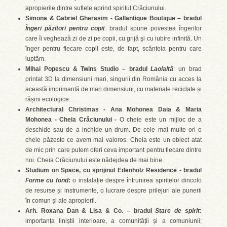
apropierile dintre suflete aprind spiritul Crăciunului.
Simona & Gabriel Gherasim - Gallantique Boutique – bradul
Îngeri păzitori pentru copii
: bradul spune povestea îngerilor
care îi veghează zi de zi pe copii, cu grijă şi cu iubire infinită. Un
înger pentru fiecare copil este, de fapt, scânteia pentru care
luptăm.
Mihai Popescu & Twins Studio – bradul
Laolalt
ă
: un brad
printat 3D la dimensiuni mari, singurii din România cu acces la
această imprimantă de mari dimensiuni, cu materiale reciclate și
rășini ecologice.
Architectural Christmas -
Ana Mohonea Daia & Maria
Mohonea -
Cheia Crăciunului -
O cheie este un mijloc de a
deschide sau de a inchide un drum. De cele mai multe ori o
cheie păzeste ce avem mai valoros. Cheia este un obiect atat
de mic prin care putem oferi ceva important pentru fiecare dintre
noi. Cheia Crăciunului este nădejdea de mai bine.
Studium on Space, cu sprijinul Edenholz Residence - bradul
Forme cu fond
:
o instalație despre întrunirea spiritelor dincolo
de resurse și instrumente, o lucrare despre prilejuri ale punerii
în comun și ale apropierii.
Arh. Roxana Dan & Lisa & Co. – bradul
Stare de spirit
:
importanța liniștii interioare, a comunității și a comuniunii;