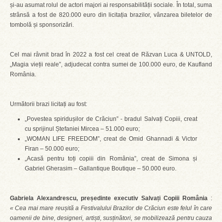
și-au asumat rolul de actori majori ai responsabilității sociale. În total, suma
strânsă a fost de 820.000 euro din licitația brazilor, vânzarea biletelor de
tombolă și sponsorizări.
Cel mai râvnit brad în 2022 a fost cel creat de Răzvan Luca & UNTOLD,
„Magia vieții reale”, adjudecat contra sumei de 100.000 euro, de Kaufland
România.
Următorii brazi licitați au fost:
„Povestea spiridușilor de Crăciun” - bradul Salvați Copiii, creat
cu sprijinul Ștefaniei Mircea – 51.000 euro;
„WOMAN LIFE FREEDOM”, creat de Omid Ghannadi & Victor
Firan – 50.000 euro;
„Acasă pentru toți copiii din România”, creat de Simona și
Gabriel Gherasim – Gallantique Boutique – 50.000 euro.
Gabriela Alexandrescu, președinte executiv Salvați Copiii România
:
« Cea mai mare reușită a Festivalului Brazilor de Crăciun este felul în care
oamenii de bine, designeri, artiști, susținători, se mobilizează pentru cauza