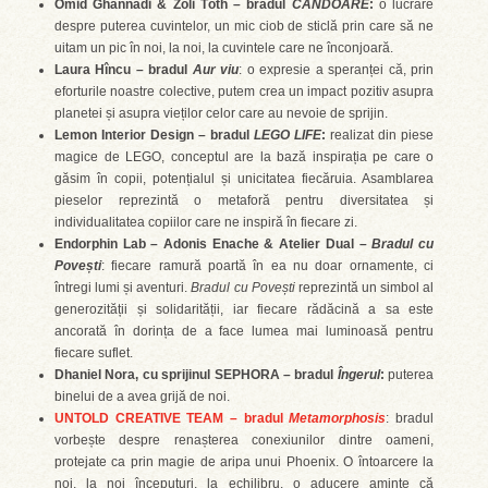
Omid Ghannadi & Zoli Tóth – bradul
CANDOARE
:
o lucrare
despre puterea cuvintelor, un mic ciob de sticlă prin care să ne
uitam un pic în noi, la noi, la cuvintele care ne înconjoară.
Laura H
încu – bradul
Aur viu
: o expresie a speranței că, prin
eforturile noastre colective, putem crea un impact pozitiv asupra
planetei și asupra vieților celor care au nevoie de sprijin.
Lemon Interior Design – bradul
LEGO LIFE
:
realizat din piese
magice de LEGO, conceptul are la bază inspirația pe care o
găsim în copii, potențialul și unicitatea fiecăruia. Asamblarea
pieselor reprezintă o metaforă pentru diversitatea și
individualitatea copiilor care ne inspiră în fiecare zi.
Endorphin Lab – Adonis Enache & Atelier Dual –
Bradul cu
Povești
: fiecare ramură poartă în ea nu doar ornamente, ci
întregi lumi și aventuri.
Bradul cu Povești
reprezintă un simbol al
generozității și solidarității, iar fiecare rădăcină a sa este
ancorată în dorința de a face lumea mai luminoasă pentru
fiecare suflet.
Dhaniel Nora, cu sprijinul SEPHORA – bradul
Îngerul
:
puterea
binelui de a avea grijă de noi.
UNTOLD CREATIVE TEAM – bradul
Metamorphosis
: bradul
vorbește despre renașterea conexiunilor dintre oameni,
protejate ca prin magie de aripa unui Phoenix. O întoarcere la
noi, la noi începuturi, la echilibru, o aducere aminte că