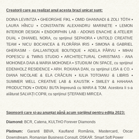
Creatorii care au realizat anul acesta brazi unicat sunt:
DOINA LEVINTZA • GHEORGHE FIKL • OMID GHANNADI & ZOLI TÓTH •
LAURA HÎNCU • CONSTANTIN ALEXANDRU MARINETE • LEMON
INTERIOR DESIGN • ENDORPHIN LAB - ADONIS ENACHE & ATELIER
DUAL • DHANIEL NORA, cu sprijinul SEPHORA • UNTOLD CREATIVE
TEAM • NICU BOCANCEA & FLORĂRIA IRIS • SIMONA & GABRIEL
GHERASIM - GALLANTIQUE BOUTIQUE • ADELA PÂRVU • MIHAI
POPESCU & TWINS STUDIO • ARCHITECTURAL CHRISTMAS - ANA
MOHONEA DAIA & MARIA MOHONEA • STUDIUM ON SPACE, cu sprijinul
EDENHOLZ RESIDENCE • ARH. ROXANA DAN, cu sprijinul LISA & CO. •
DIANA NICOLAIE & ELA CRĂCIUN • IULIA TOTOIANU & LIBRIS •
SUMMER WELL CREATIVE LAB & KAUSTIK • SMILEY & HAHAHA
PRODUCTION • OVIDIU BUTA împreună cu MARA & TOM. Acestora li s-a
alăturat SALVAȚI COPIII, cu sprijinul ȘTEFANIEI MIRCEA.
Sponsorii care și-au anunțat până acum sprijinul pentru ediția 2023:
Diamond:
BCR, Catena, KULTHO Forever Diamonds
Platinum:
Garanti BBVA, Kaufland România, Mastercard, Oscar
Downstream, Romanian Business Consult, OSKAR, Smart Soft Power