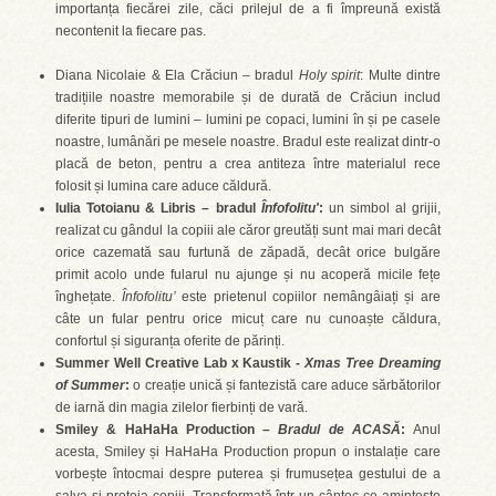
importanța fiecărei zile, căci prilejul de a fi împreună există
necontenit la fiecare pas.
Diana Nicolaie & Ela Crăciun – bradul
Holy spirit
: Multe dintre
tradițiile noastre memorabile și de durată de Crăciun includ
diferite tipuri de lumini – lumini pe copaci, lumini în și pe casele
noastre, lumânări pe mesele noastre. Bradul este realizat dintr-o
placă de beton, pentru a crea antiteza între materialul rece
folosit și lumina care aduce căldură.
Iulia Totoianu & Libris – bradul
Înfofolitu'
:
un simbol al grijii,
realizat cu gândul la copiii ale căror greutăți sunt mai mari decât
orice cazemată sau furtună de zăpadă, decât orice bulgăre
primit acolo unde fularul nu ajunge și nu acoperă micile fețe
înghețate.
Înfofolitu’
este prietenul copiilor nemângâiați și are
câte un fular pentru orice micuț care nu cunoaște căldura,
confortul și siguranța oferite de părinți.
Summer Well Creative Lab x Kaustik -
Xmas Tree Dreaming
of Summer
:
o creație unică și fantezistă care aduce sărbătorilor
de iarnă din magia zilelor fierbinți de vară.
Smiley & HaHaHa Production –
Bradul de ACASĂ
:
Anul
acesta, Smiley și HaHaHa Production propun o instalație care
vorbește întocmai despre puterea și frumusețea gestului de a