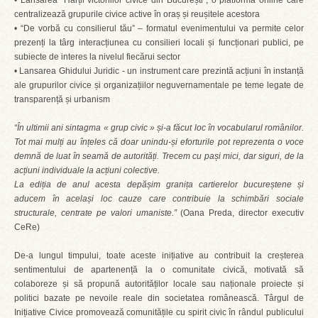
• Lansarea “Hărții victoriilor civice din București”, o platformă online care
centralizează grupurile civice active în oraș și reușitele acestora
• “De vorbă cu consilierul tău” – formatul evenimentului va permite celor
prezenți la târg interacțiunea cu consilieri locali și funcționari publici, pe
subiecte de interes la nivelul fiecărui sector
• Lansarea Ghidului Juridic - un instrument care prezintă acțiuni în instanță
ale grupurilor civice și organizațiilor neguvernamentale pe teme legate de
transparență și urbanism
“În ultimii ani sintagma « grup civic » și-a făcut loc în vocabularul românilor.
Tot mai mulți au înțeles că doar unindu-și eforturile pot reprezenta o voce
demnă de luat în seamă de autorități. Trecem cu pași mici, dar siguri, de la
acțiuni individuale la acțiuni colective.
La ediția de anul acesta depășim granița cartierelor bucureștene și
aducem în același loc cauze care contribuie la schimbări sociale
structurale, centrate pe valori umaniste.”
(Oana Preda, director executiv
CeRe)
De-a lungul timpului, toate aceste inițiative au contribuit la creșterea
sentimentului de apartenență la o comunitate civică, motivată să
colaboreze și să propună autorităților locale sau naționale proiecte și
politici bazate pe nevoile reale din societatea românească. Târgul de
Inițiative Civice promovează comunitățile cu spirit civic în rândul publicului