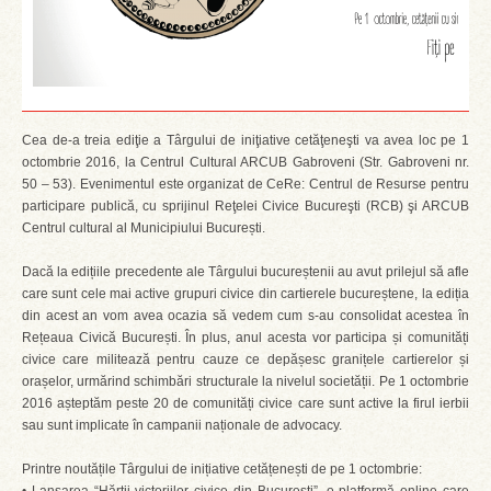
Cea de-a treia ediţie a Târgului de iniţiative cetăţeneşti va avea loc pe 1
octombrie 2016, la Centrul Cultural ARCUB Gabroveni (Str. Gabroveni nr.
50 – 53). Evenimentul este organizat de CeRe: Centrul de Resurse pentru
participare publică, cu sprijinul Reţelei Civice Bucureşti (RCB) şi ARCUB
Centrul cultural al Municipiului București.
Dacă la edițiile precedente ale Târgului bucureștenii au avut prilejul să afle
care sunt cele mai active grupuri civice din cartierele bucureștene, la ediția
din acest an vom avea ocazia să vedem cum s-au consolidat acestea în
Rețeaua Civică București. În plus, anul acesta vor participa și comunități
civice care militează pentru cauze ce depășesc granițele cartierelor și
orașelor, urmărind schimbări structurale la nivelul societății. Pe 1 octombrie
2016 așteptăm peste 20 de comunități civice care sunt active la firul ierbii
sau sunt implicate în campanii naționale de advocacy.
Printre noutățile Târgului de inițiative cetățenești de pe 1 octombrie: