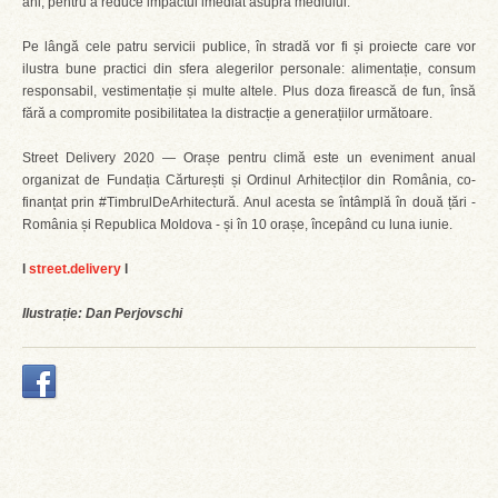
ani, pentru a reduce impactul imediat asupra mediului.
Pe lângă cele patru servicii publice, în stradă vor fi și proiecte care vor
ilustra bune practici din sfera alegerilor personale: alimentație, consum
responsabil, vestimentație și multe altele. Plus doza firească de fun, însă
fără a compromite posibilitatea la distracție a generațiilor următoare.
Street Delivery 2020 — Orașe pentru climă este un eveniment anual
organizat de Fundația Cărturești și Ordinul Arhitecților din România, co-
finanțat prin #TimbrulDeArhitectură. Anul acesta se întâmplă în două țări -
România și Republica Moldova - și în 10 orașe, începând cu luna iunie.
l
street.delivery
l
Ilustrație: Dan Perjovschi