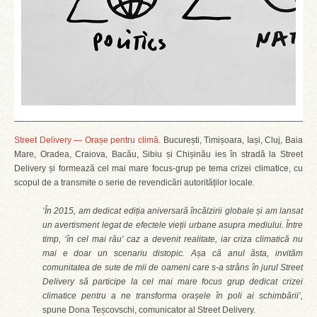
Street Delivery — Orașe pentru climă
. București, Timișoara, Iași, Cluj, Baia
Mare, Oradea, Craiova, Bacău, Sibiu și Chișinău ies în stradă la Street
Delivery și formează cel mai mare focus-grup pe tema crizei climatice, cu
scopul de a transmite o serie de revendicări autorităților locale.
‘În 2015, am dedicat ediția aniversară încălzirii globale și am lansat
un avertisment legat de efectele vieții urbane asupra mediului. Între
timp, ‘în cel mai rău’ caz a devenit realitate, iar criza climatică nu
mai e doar un scenariu distopic. Așa că anul ăsta, invităm
comunitatea de sute de mii de oameni care s-a strâns în jurul Street
Delivery să participe la cel mai mare focus grup dedicat crizei
climatice pentru a ne transforma orașele în poli ai schimbării’,
spune Dona Teșcovschi, comunicator al Street Delivery.