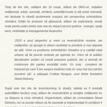
Timp de trei zile, cetățeni din 10 orașe, alături de ONG-uri, inițiative
cetățenești, artiști, asociații, arhitecți, autorități locale și alți actori relevanți,
vor dezbate în stradă problemele orașului din perspectiva schimbărilor
climatice. Ediția își propune să găsească, alături de participanți, soluții
reale pentru patru dintre cele mai de impact servicii publice - energie, spații
verzi, mobilitate și managementul deșeurilor.
‘2020 e anul alegerilor și vrem ca revendicările noastre, ale
cetățenilor, să ajungă la viitorii candidați la primărie și mai departe
de atât. Vrem ca problema schimbărilor climatice și a calității vieții
urbane să fie puncte centrale pe agenda lor. Vrem să le arătăm
decidenților politici că există presiune publică, dar și dorință de
colaborare din partea societății civile. Un oraș conștient de
impactul pe care îl are asupra mediului este un oraș mai bun pentru
locuitorii săi’,
a adăugat Cristian Neagoe, unul dintre fondatorii
Street Delivery.
După cele trei zile de brainstorming în stradă, ștafeta va fi predată
autorităților fiecărui oraș, alături de revendicările și soluțiile cetățenilor lor
ca răspuns la criza climatică. Organizatorii, alături de comunitatea Street
Delivery, cer ca aceste măsuri să fie asumate și implementate în următorii 4