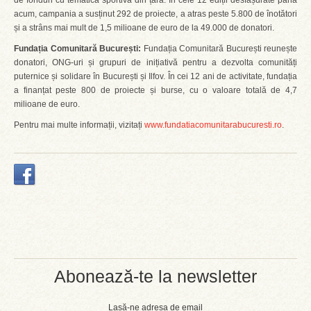
de fonduri cu tematică sportivă din țară. În cele 12 ediții desfășurate până
acum, campania a susținut 292 de proiecte, a atras peste 5.800 de înotători
și a strâns mai mult de 1,5 milioane de euro de la 49.000 de donatori.
Fundația Comunitară București:
Fundația Comunitară București reunește
donatori, ONG-uri și grupuri de inițiativă pentru a dezvolta comunități
puternice și solidare în București și Ilfov. În cei 12 ani de activitate, fundația
a finanțat peste 800 de proiecte și burse, cu o valoare totală de 4,7
milioane de euro.
Pentru mai multe informații, vizitați
www.fundatiacomunitarabucuresti.ro
.
Abonează-te la newsletter
Lasă-ne adresa de email