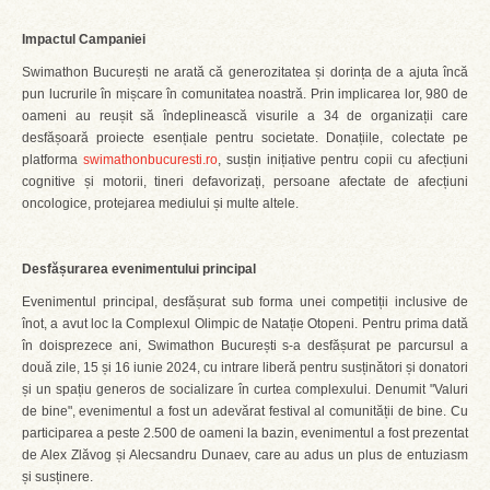
Impactul Campaniei
Swimathon București ne arată că generozitatea și dorința de a ajuta încă
pun lucrurile în mișcare în comunitatea noastră. Prin implicarea lor, 980 de
oameni au reușit să îndeplinească visurile a 34 de organizații care
desfășoară proiecte esențiale pentru societate. Donațiile, colectate pe
platforma
swimathonbucuresti.ro
, susțin inițiative pentru copii cu afecțiuni
cognitive și motorii, tineri defavorizați, persoane afectate de afecțiuni
oncologice, protejarea mediului și multe altele.
Desfășurarea evenimentului principal
Evenimentul principal, desfășurat sub forma unei competiții inclusive de
înot, a avut loc la Complexul Olimpic de Natație Otopeni. Pentru prima dată
în doisprezece ani, Swimathon București s-a desfășurat pe parcursul a
două zile, 15 și 16 iunie 2024, cu intrare liberă pentru susținători și donatori
și un spațiu generos de socializare în curtea complexului. Denumit "Valuri
de bine", evenimentul a fost un adevărat festival al comunității de bine. Cu
participarea a peste 2.500 de oameni la bazin, evenimentul a fost prezentat
de Alex Zlăvog și Alecsandru Dunaev, care au adus un plus de entuziasm
și susținere.