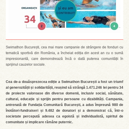
Swimathon București, cea mai mare campanie de strângere de fonduri cu
tematică sportivă din România, a încheiat ediția din acest an cu o sumă
impresionantă, care demonstrează încă o dată puterea comunității în
sprijinul cauzelor sociale.
Cea de-a douăsprezecea ediție a Swimathon București a fost un triumf
al generozității și solidarității, reușind să strângă 1.471.246 lei pentru 34
de proiecte valoroase din diverse domenii, inclusiv social, sănătate,
cultural, educație și sprijin pentru persoane cu dizabilități. Campania,
antrenată de Fundația Comunitară București, a adus împreună 980 de
înotători-fundraiseri și 9.482 de donatori și a demonstrat că, într-o
societate percepută adesea ca egoistă și individualistă, spiritul de
comunitate și implicare rămâne puternic.