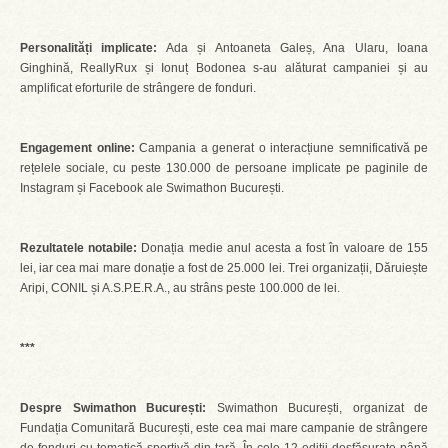
Personalități implicate:
Ada și Antoaneta Galeș, Ana Ularu, Ioana
Ginghină, ReallyRux și Ionuț Bodonea s-au alăturat campaniei și au
amplificat eforturile de strângere de fonduri.
Engagement online:
Campania a generat o interacțiune semnificativă pe
rețelele sociale, cu peste 130.000 de persoane implicate pe paginile de
Instagram și Facebook ale Swimathon București.
Rezultatele notabile:
Donația medie anul acesta a fost în valoare de 155
lei, iar cea mai mare donație a fost de 25.000 lei. Trei organizații, Dăruiește
Aripi, CONIL și A.S.P.E.R.A., au strâns peste 100.000 de lei.
***
Despre Swimathon București:
Swimathon București, organizat de
Fundația Comunitară București, este cea mai mare campanie de strângere