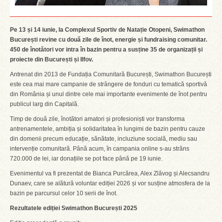
Pe 13 și 14 iunie, la Complexul Sportiv de Natație Otopeni, Swimathon
București revine cu două zile de înot, energie și fundraising comunitar.
450 de înotători vor intra în bazin pentru a susține 35 de organizații și
proiecte din București și Ilfov.
Antrenat din 2013 de Fundația Comunitară București, Swimathon București
este cea mai mare campanie de strângere de fonduri cu tematică sportivă
din România și unul dintre cele mai importante evenimente de înot pentru
publicul larg din Capitală.
Timp de două zile, înotători amatori și profesioniști vor transforma
antrenamentele, ambiția și solidaritatea în lungimi de bazin pentru cauze
din domenii precum educație, sănătate, incluziune socială, mediu sau
intervenție comunitară. Până acum, în campania online s-au strâns
720.000 de lei, iar donațiile se pot face până pe 19 iunie.
Evenimentul va fi prezentat de Bianca Purcărea, Alex Zlăvog și Alecsandru
Dunaev, care se alătură voluntar ediției 2026 și vor susține atmosfera de la
bazin pe parcursul celor 10 serii de înot.
Rezultatele ediției Swimathon București 2025