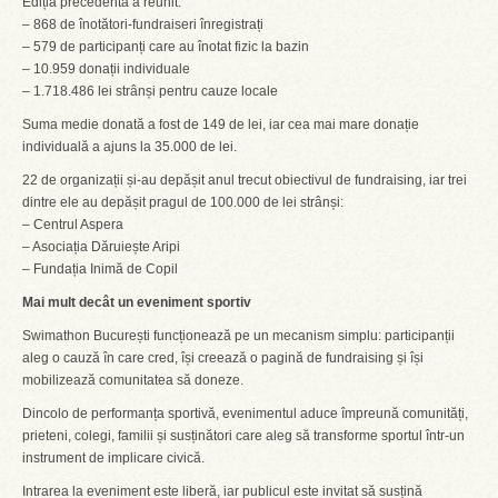
Ediția precedentă a reunit:
– 868 de înotători-fundraiseri înregistrați
– 579 de participanți care au înotat fizic la bazin
– 10.959 donații individuale
– 1.718.486 lei strânși pentru cauze locale
Suma medie donată a fost de 149 de lei, iar cea mai mare donație
individuală a ajuns la 35.000 de lei.
22 de organizații și-au depășit anul trecut obiectivul de fundraising, iar trei
dintre ele au depășit pragul de 100.000 de lei strânși:
– Centrul Aspera
– Asociația Dăruiește Aripi
– Fundația Inimă de Copil
Mai mult decât un eveniment sportiv
Swimathon București funcționează pe un mecanism simplu: participanții
aleg o cauză în care cred, își creează o pagină de fundraising și își
mobilizează comunitatea să doneze.
Dincolo de performanța sportivă, evenimentul aduce împreună comunități,
prieteni, colegi, familii și susținători care aleg să transforme sportul într-un
instrument de implicare civică.
Intrarea la eveniment este liberă, iar publicul este invitat să susțină