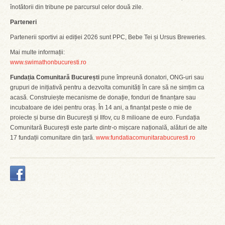
înotătorii din tribune pe parcursul celor două zile.
Parteneri
Partenerii sportivi ai ediției 2026 sunt PPC, Bebe Tei și Ursus Breweries.
Mai multe informații:
www.swimathonbucuresti.ro
Fundația Comunitară București
pune împreună donatori, ONG-uri sau
grupuri de inițiativă pentru a dezvolta comunități în care să ne simțim ca
acasă. Construiește mecanisme de donație, fonduri de finanțare sau
incubatoare de idei pentru oraș. În 14 ani, a finanțat peste o mie de
proiecte și burse din București și Ilfov, cu 8 milioane de euro. Fundația
Comunitară București este parte dintr-o mișcare națională, alături de alte
17 fundații comunitare din țară.
www.fundatiacomunitarabucuresti.ro