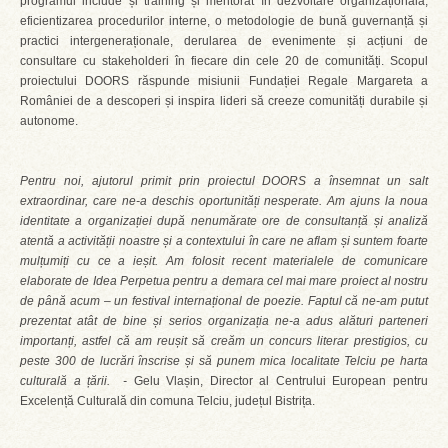
programul include și training și mentorat în dezvoltare organizațională,
eficientizarea procedurilor interne, o metodologie de bună guvernanță și
practici intergeneraționale, derularea de evenimente și acțiuni de
consultare cu stakeholderi în fiecare din cele 20 de comunități. Scopul
proiectului DOORS răspunde misiunii Fundației Regale Margareta a
României de a descoperi și inspira lideri să creeze comunități durabile și
autonome.
Pentru noi, ajutorul primit prin proiectul DOORS a însemnat un salt
extraordinar, care ne-a deschis oportunități nesperate. Am ajuns la noua
identitate a organizației după nenumărate ore de consultanță și analiză
atentă a activității noastre și a contextului în care ne aflam și suntem foarte
mulțumiți cu ce a ieșit. Am folosit recent materialele de comunicare
elaborate de Idea Perpetua pentru a demara cel mai mare proiect al nostru
de până acum – un festival internațional de poezie. Faptul că ne-am putut
prezentat atât de bine și serios organizația ne-a adus alături parteneri
importanți, astfel că am reușit să creăm un concurs literar prestigios, cu
peste 300 de lucrări înscrise și să punem mica localitate Telciu pe harta
culturală a țării. -
Gelu Vlașin, Director al Centrului European pentru
Excelență Culturală din comuna Telciu, județul Bistrița.