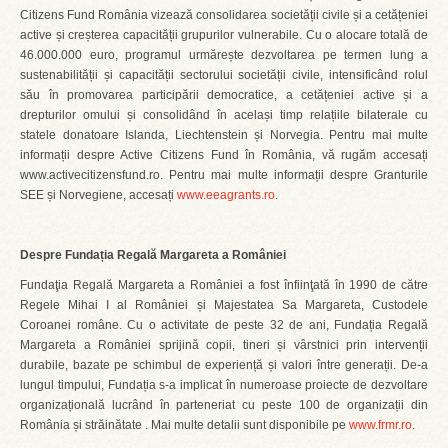
Citizens Fund România vizează consolidarea societății civile și a cetățeniei
active și creșterea capacității grupurilor vulnerabile. Cu o alocare totală de
46.000.000 euro, programul urmărește dezvoltarea pe termen lung a
sustenabilității și capacității sectorului societății civile, intensificând rolul
său în promovarea participării democratice, a cetățeniei active și a
drepturilor omului și consolidând în același timp relațiile bilaterale cu
statele donatoare Islanda, Liechtenstein și Norvegia. Pentru mai multe
informații despre Active Citizens Fund în România, vă rugăm accesați
www.activecitizensfund.ro. Pentru mai multe informații despre Granturile
SEE și Norvegiene, accesați
www.eeagrants.ro
.
Despre Fundația Regală Margareta a României
Fundaţia Regală Margareta a României a fost înfiinţată în 1990 de către
Regele Mihai I al României și Majestatea Sa Margareta, Custodele
Coroanei române. Cu o activitate de peste 32 de ani, Fundația Regală
Margareta a României sprijină copii, tineri și vârstnici prin intervenții
durabile, bazate pe schimbul de experiență și valori între generații. De-a
lungul timpului, Fundația s-a implicat în numeroase proiecte de dezvoltare
organizațională lucrând în parteneriat cu peste 100 de organizații din
România și străinătate . Mai multe detalii sunt disponibile pe
www.frmr.ro
.