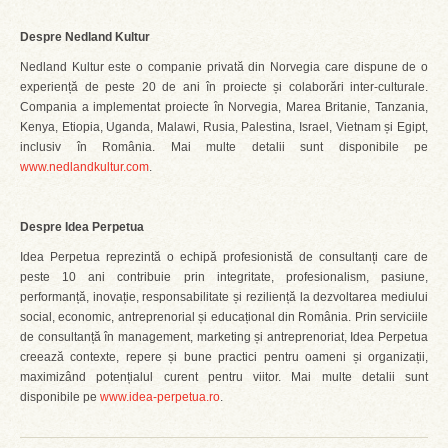
Despre Nedland Kultur
Nedland Kultur este o companie privată din Norvegia care dispune de o
experiență de peste 20 de ani în proiecte și colaborări inter-culturale.
Compania a implementat proiecte în Norvegia, Marea Britanie, Tanzania,
Kenya, Etiopia, Uganda, Malawi, Rusia, Palestina, Israel, Vietnam și Egipt,
inclusiv în România. Mai multe detalii sunt disponibile pe
www.nedlandkultur.com
.
Despre Idea Perpetua
Idea Perpetua reprezintă o echipă profesionistă de consultanți care de
peste 10 ani contribuie prin integritate, profesionalism, pasiune,
performanță, inovație, responsabilitate și reziliență la dezvoltarea mediului
social, economic, antreprenorial și educațional din România. Prin serviciile
de consultanță în management, marketing și antreprenoriat, Idea Perpetua
creează contexte, repere și bune practici pentru oameni și organizații,
maximizând potențialul curent pentru viitor. Mai multe detalii sunt
disponibile pe
www.idea-perpetua.ro
.