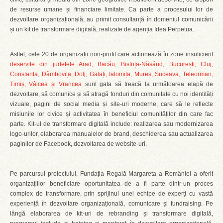
de resurse umane și financiare limitate. Ca parte a procesului lor de
dezvoltare organizațională, au primit consultanță în domeniul comunicării
și un kit de transformare digitală, realizate de agenția Idea Perpetua.
Astfel, cele 20 de organizații non-profit care acționează în zone insuficient
deservite din județele Arad, Bacău, Bistrița-Năsăud, București, Cluj,
Constanța, Dâmbovița, Dolj, Galați, Ialomița, Mureș, Suceava, Teleorman,
Timiș, Vâlcea și Vrancea
sunt gata să treacă la următoarea etapă de
dezvoltare, să comunice și să atragă fonduri din comunitate cu noi identități
vizuale, pagini de social media și site-uri moderne, care să le reflecte
misiunile lor civice și activitatea în beneficiul comunităților din care fac
parte. Kit-ul de transformare digitală include: realizarea sau modernizarea
logo-urilor, elaborarea manualelor de brand, deschiderea sau actualizarea
paginilor de Facebook, dezvoltarea de website-uri.
Pe parcursul proiectului, Fundația Regală Margareta a României a oferit
organizațiilor beneficiare oportunitatea de a fi parte dintr-un proces
complex de transformare, prin sprijinul unei echipe de experți cu vastă
experiență în dezvoltare organizațională, comunicare și fundraising. Pe
lângă elaborarea de kit-uri de rebranding și transformare digitală,