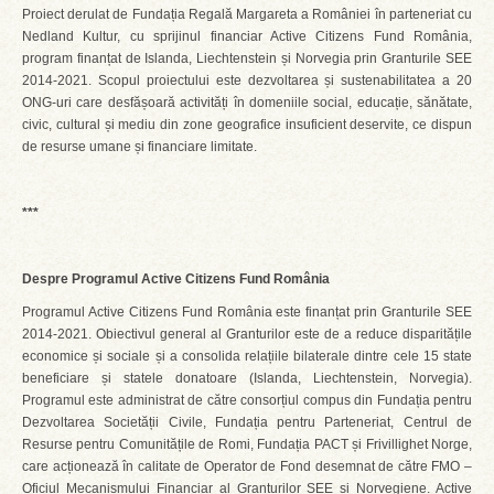
Proiect derulat de Fundația Regală Margareta a României în parteneriat cu
Nedland Kultur, cu sprijinul financiar Active Citizens Fund România,
program finanțat de Islanda, Liechtenstein și Norvegia prin Granturile SEE
2014-2021. Scopul proiectului este dezvoltarea și sustenabilitatea a 20
ONG-uri care desfășoară activități în domeniile social, educație, sănătate,
civic, cultural și mediu din zone geografice insuficient deservite, ce dispun
de resurse umane și financiare limitate.
***
Despre Programul Active Citizens Fund România
Programul Active Citizens Fund România este finanțat prin Granturile SEE
2014-2021. Obiectivul general al Granturilor este de a reduce disparitățile
economice și sociale și a consolida relațiile bilaterale dintre cele 15 state
beneficiare și statele donatoare (Islanda, Liechtenstein, Norvegia).
Programul este administrat de către consorțiul compus din Fundația pentru
Dezvoltarea Societății Civile, Fundația pentru Parteneriat, Centrul de
Resurse pentru Comunitățile de Romi, Fundația PACT și Frivillighet Norge,
care acționează în calitate de Operator de Fond desemnat de către FMO –
Oficiul Mecanismului Financiar al Granturilor SEE și Norvegiene. Active