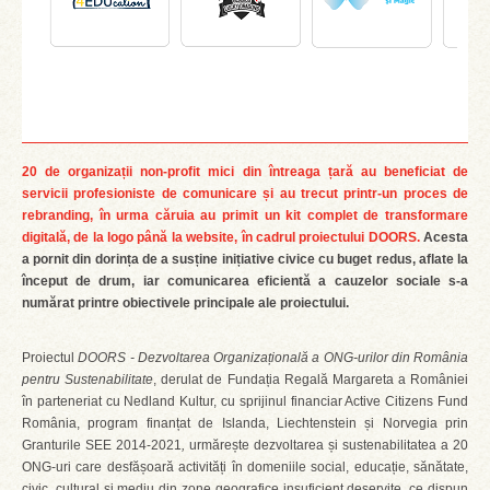
20 de organizații non-profit mici din întreaga țară au beneficiat de
servicii profesioniste de comunicare și au trecut printr-un proces de
rebranding, în urma căruia au primit un kit complet de transformare
digitală, de la logo până la website, în cadrul proiectului DOORS.
Acesta
a pornit din dorința de a susține inițiative civice cu buget redus, aflate la
început de drum, iar comunicarea eficientă a cauzelor sociale s-a
numărat printre obiectivele principale ale proiectului.
Proiectul
DOORS - Dezvoltarea Organizațională a ONG-urilor din România
pentru Sustenabilitate
, derulat de Fundația Regală Margareta a României
în parteneriat cu Nedland Kultur, cu sprijinul financiar Active Citizens Fund
România, program finanțat de Islanda, Liechtenstein și Norvegia prin
Granturile SEE 2014-2021
,
urmărește dezvoltarea și sustenabilitatea a 20
ONG-uri care desfășoară activități în domeniile social, educație, sănătate,
civic, cultural și mediu din zone geografice insuficient deservite, ce dispun