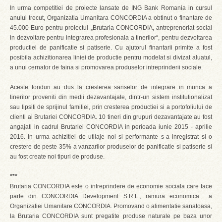
In urma competitiei de proiecte lansate de ING Bank Romania in cursul
anului trecut, Organizatia Umanitara CONCORDIA a obtinut o finantare de
45.000 Euro pentru proiectul „Brutaria CONCORDIA, antreprenoriat social
in dezvoltare pentru integrarea profesionala a tinerilor“, pentru dezvoltarea
productiei de panificatie si patiserie. Cu ajutorul finantarii primite a fost
posibila achizitionarea liniei de productie pentru modelat si divizat aluatul,
a unui cernator de faina si promovarea produselor intreprinderii sociale.
Aceste fonduri au dus la cresterea sanselor de integrare in munca a
tinerilor proveniti din medii dezavantajate, dintr-un sistem institutionalizat
sau lipsiti de sprijinul familiei, prin cresterea productiei si a portofoliului de
clienti ai Brutariei CONCORDIA. 10 tineri din grupuri dezavantajate au fost
angajati in cadrul Brutariei CONCORDIA in perioada iunie 2015 - aprilie
2016. In urma achizitiei de utilaje noi si performante s-a inregistrat si o
crestere de peste 35% a vanzarilor produselor de panificatie si patiserie si
au fost create noi tipuri de produse.
***
Brutaria CONCORDIA este o intreprindere de economie sociala care face
parte din CONCORDIA Development S.R.L., ramura economica a
Organizatiei Umanitare CONCORDIA. Promovand o alimentatie sanatoasa,
la Brutaria CONCORDIA sunt pregatite produse naturale pe baza unor