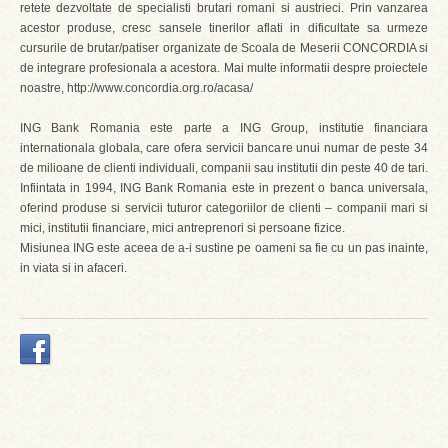
retete dezvoltate de specialisti brutari romani si austrieci. Prin vanzarea
acestor produse, cresc sansele tinerilor aflati in dificultate sa urmeze
cursurile de brutar/patiser organizate de Scoala de Meserii CONCORDIA si
de integrare profesionala a acestora. Mai multe informatii despre proiectele
noastre, http://www.concordia.org.ro/acasa/
ING Bank Romania este parte a ING Group, institutie financiara
internationala globala, care ofera servicii bancare unui numar de peste 34
de milioane de clienti individuali, companii sau institutii din peste 40 de tari.
Infiintata in 1994, ING Bank Romania este in prezent o banca universala,
oferind produse si servicii tuturor categoriilor de clienti – companii mari si
mici, institutii financiare, mici antreprenori si persoane fizice.
Misiunea ING este aceea de a-i sustine pe oameni sa fie cu un pas inainte,
in viata si in afaceri.