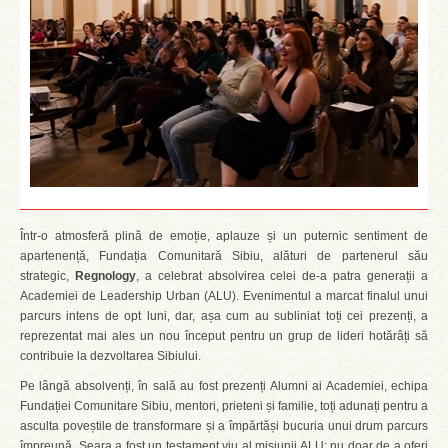
Într-o atmosferă plină de emoție, aplauze și un puternic sentiment de
apartenență, Fundația Comunitară Sibiu, alături de partenerul său
strategic,
Regnology
, a celebrat absolvirea celei de-a patra generații a
Academiei de Leadership Urban (ALU). Evenimentul a marcat finalul unui
parcurs intens de opt luni, dar, așa cum au subliniat toți cei prezenți, a
reprezentat mai ales un nou început pentru un grup de lideri hotărâți să
contribuie la dezvoltarea Sibiului.
Pe lângă absolvenți, în sală au fost prezenți Alumni ai Academiei, echipa
Fundației Comunitare Sibiu, mentori, prieteni și familie, toți adunați pentru a
asculta poveștile de transformare și a împărtăși bucuria unui drum parcurs
împreună. Seara a fost un testament viu al misiunii ALU: nu doar de a oferi