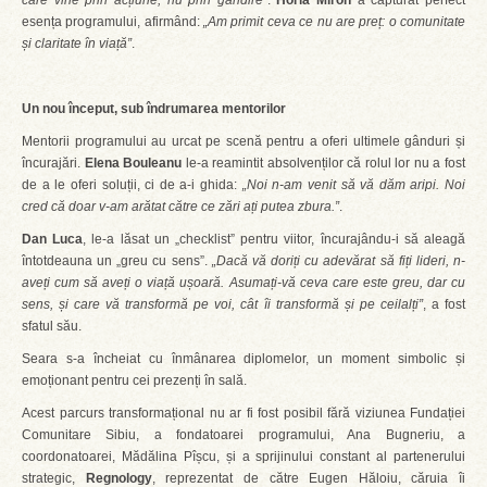
care vine prin acțiune, nu prin gândire”
.
Horia Miron
a capturat perfect
esența programului, afirmând:
„Am primit ceva ce nu are preț: o comunitate
și claritate în viață”
.
Un nou început, sub îndrumarea mentorilor
Mentorii programului au urcat pe scenă pentru a oferi ultimele gânduri și
încurajări.
Elena Bouleanu
le-a reamintit absolvenților că rolul lor nu a fost
de a le oferi soluții, ci de a-i ghida:
„Noi n-am venit să vă dăm aripi. Noi
cred că doar v-am arătat către ce zări ați putea zbura.”
.
Dan Luca
, le-a lăsat un „checklist” pentru viitor, încurajându-i să aleagă
întotdeauna un „greu cu sens”.
„Dacă vă doriți cu adevărat să fiți lideri, n-
aveți cum să aveți o viață ușoară. Asumați-vă ceva care este greu, dar cu
sens, și care vă transformă pe voi, cât îi transformă și pe ceilalți”
, a fost
sfatul său.
Seara s-a încheiat cu înmânarea diplomelor, un moment simbolic și
emoționant pentru cei prezenți în sală.
Acest parcurs transformațional nu ar fi fost posibil fără viziunea Fundației
Comunitare Sibiu, a fondatoarei programului, Ana Bugneriu, a
coordonatoarei, Mădălina Pîșcu, și a sprijinului constant al partenerului
strategic,
Regnology
, reprezentat de către Eugen Hăloiu, căruia îi