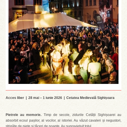
Acces liber | 28 mai – 1 iunie 2026 | Cetatea Medievală Sighișoara
Pietrele au memorie.
Timp de secole, zidurile Cetății Sighișoarei au
absorbit ecoul pașilor, al vocilor, al istoriei. Au văzut cavaleri și negustori,
strigăte de piețe și tăceri de noapte. Au supraviețuit totul.