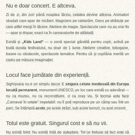
Nu e doar concert. E altceva.
Zi de zi, din zori până noaptea târziu, cetatea devine altceva. Animatori
stradali care apar de nicăieri. Magicieni pe caldarâm. Dans pe străduțe pe
care altfel mergi în tăcere. Ateliere de magie. Spectacole care nu au orar fix
— apar și dispar, exact ca în carnavalurile de altădată.
Există și
„Kids Land”
— o zonă special gândită pentru copii, activă pe
toată durata festivalului, nu doar de 1 Iunie. Ateliere creative, tobogane,
trasee cu obstacole, spectacole tematice. Pentru că și copilăria merită un
cadru pe măsura imaginației.
Locul face jumătate din experiență.
Sighișoara nu e un simplu decor. E
singura cetate medievală din Europa
locuită permanent
, monument UNESCO, un loc care există cu adevărat —
nu ca muzeu, nu ca reconstituire, ci ca oraș viu. Și tocmai asta face
„Carnaval în cetate” irepetabil: nu îl poți reproduce pe un câmp sau într-un
parc. Se întâmplă
acolo
, pe acele străzi, sub acele turnuri, cu acel orizont.
Totul este gratuit. Singurul cost e să nu vii.
Nu există bilet. Nu există listă de așteptare. Tot ce trebuie să faci este să