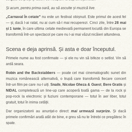
Și acum, pentru prima oară, au să asculte și muzică live.
„Carnaval în cetate”
nu este un festival obișnuit. Este primul de acest fel
— și, dacă l-ai ratat, nu ai cum să-l mai recuperezi. Cinci zile, între
28 mai
și 1 iunie
, în care ultima cetate medievală permanent locuită din Europa se
transformă într-un spectacol pe care nu l-ai mai văzut nicăieri altundeva.
Scena e deja aprinsă. Și asta e doar începutul.
Primele nume au fost confirmate — și ele nu vin să bifeze o setlist. Vin să
ardă seara.
Robin and the Backstabbers
— poate cel mai cinematografic sunet din
muzica românească alternativă, o trupă care transformă fiecare concert
într-un film pe care nu-l uiți.
Snails
,
Nicolae Gheza & Guest
,
Bere Gratis
și
NIDAL
completează un line-up care acoperă toată gama — de la rock și
pop-rock la electronic și fuziuni contemporane — totul în aer liber, totul
gratuit, totul în inima cetății.
Dar organizatorii au anunțat-o direct:
mai urmează surprize.
Și dacă
primele confirmări arată atât de bine, e greu să nu te întrebi ce pregătesc în
spate.