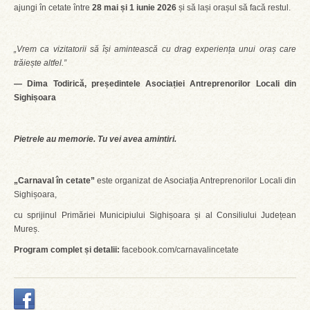
ajungi în cetate între
28 mai și 1 iunie 2026
și să lași orașul să facă restul.
„Vrem ca vizitatorii să își amintească cu drag experiența unui oraș care
trăiește altfel.”
— Dima Todirică, președintele Asociației Antreprenorilor Locali din
Sighișoara
Pietrele au memorie. Tu vei avea amintiri.
„Carnaval în cetate”
este organizat de Asociația Antreprenorilor Locali din
Sighișoara,
cu sprijinul Primăriei Municipiului Sighișoara și al Consiliului Județean
Mureș.
Program complet și detalii:
facebook.com/carnavalincetate