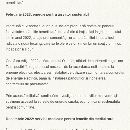
beneficiară.
Februarie 2023: energie pentru un viitor sustenabil
Împreună cu Asociația Viitor Plus, ne-am propus să dotăm cu panouri
fotovoltaice o familie beneficiară formată din 6 frați, aflați în grija bunicului
lor. În anul 2022, cu ajutorul comunității, în curtea familiei Iancu a fost
ridicată o nouă locuință care să le ofere celor 7 membri un spațiu primitor,
încăpător și sigur.
Odată cu ediția 2022 a Maratonului Olteniei, alături de partenerii noștri, am
făcut posibil întreg procesul necesar, de la racordarea noii locuințe la
energie electrică, efectuarea instalației de utilizare sau montarea contorului
de energie electrică, până la instalarea panourilor și încheierea
contractului de prosumator.
Prin această inițiativă, continuăm investiția pentru un viitor mai verde și
susținem accesul la sursele de energie curată, economică și sustenabilă
pentru comunitate.
Decembrie 2022: servicii medicale pentru femeile din mediul rural