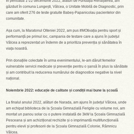
În perioada 1-22 decembrie 2022, alături de Fundația Renașterea, am
găzduit în comuna Lungești, Vâlcea, o Unitate Mobilă de Diagnostic, prin
care am oferit 276 de teste gratuite Babeș-Papanicolau pacientelor din
comunitate.
Așa cum, la Maratonul Olteniei 2022, am pus #MOtivația pentru sport și
performanță pe primul loc, campania de testare care a ajuns în județul
Vâlcea a reprezentat un îndemn de a prioritiza prevenția și sănătatea în
viața noastră.
Prin donațiile colectate în urma evenimentului, le-am dăruit femeilor
vulnerabile servicii medicale și prevenție pentru o șansă în plus la sănătate
și am contribuit la reducerea numărului de diagnostice negative la nivel
național.
Noiembrie 2022: educație de calitate și condiții mai bune la școală
La finalul anului 2022, alături de Narada, am ajuns în județul Vâlcea, unde
am echipat biblioteca de la Școala Gimnazială Ferigile cu volume noi, am
montat un panou solar cu o putere instalată de 3kW la Școala Gimnazială
Pesceana și am achiziționat rechizite și o imprimantă multifuncțională
pentru elevii și profesorii de la Școala Gimnazială Colonie, Râmnicu
Vâlcea.