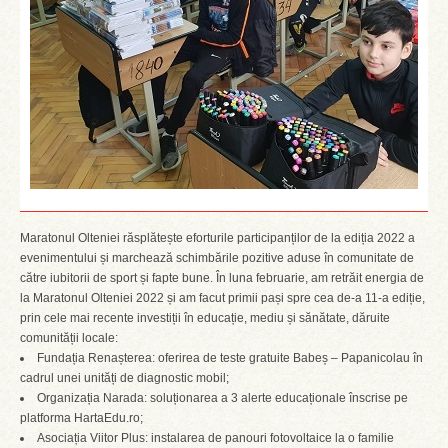
Maratonul Olteniei răsplătește eforturile participanților de la ediția 2022 a
evenimentului și marchează schimbările pozitive aduse în comunitate de
către iubitorii de sport și fapte bune. În luna februarie, am retrăit energia de
la Maratonul Olteniei 2022 și am facut primii pași spre cea de-a 11-a ediție,
prin cele mai recente investiții în educație, mediu și sănătate, dăruite
comunității locale:
Fundația Renașterea: oferirea de teste gratuite Babeș – Papanicolau în
cadrul unei unități de diagnostic mobil;
Organizația Narada: soluționarea a 3 alerte educaționale înscrise pe
platforma HartaEdu.ro;
Asociația Viitor Plus: instalarea de panouri fotovoltaice la o familie