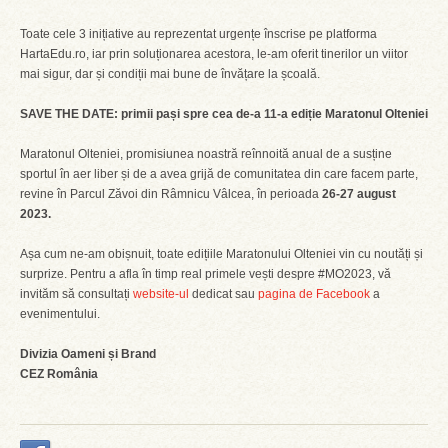
Toate cele 3 inițiative au reprezentat urgențe înscrise pe platforma
HartaEdu.ro, iar prin soluționarea acestora, le-am oferit tinerilor un viitor
mai sigur, dar și condiții mai bune de învățare la școală.
SAVE THE DATE: primii pași spre cea de-a 11-a ediție Maratonul Olteniei
Maratonul Olteniei, promisiunea noastră reînnoită anual de a susține
sportul în aer liber și de a avea grijă de comunitatea din care facem parte,
revine în Parcul Zăvoi din Râmnicu Vâlcea, în perioada
26-27 august
2023.
Așa cum ne-am obișnuit, toate edițiile Maratonului Olteniei vin cu noutăți și
surprize. Pentru a afla în timp real primele vești despre #MO2023, vă
invităm să consultați
website-ul
dedicat sau
pagina de Facebook
a
evenimentului.
Divizia Oameni și Brand
CEZ România