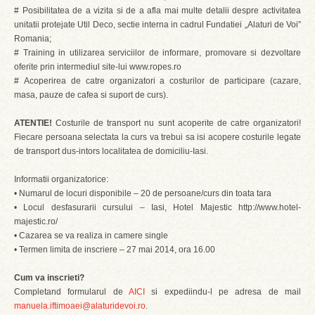
#
Posibilitatea de a vizita si de a afla mai multe detalii despre activitatea
unitatii protejate Util Deco, sectie interna in cadrul Fundatiei „Alaturi de Voi”
Romania;
#
Training in utilizarea serviciilor de informare, promovare si dezvoltare
oferite prin intermediul site-lui www.ropes.ro
#
Acoperirea de catre organizatori a costurilor de participare (cazare,
masa, pauze de cafea si suport de curs).
ATENTIE!
Costurile de transport nu sunt acoperite de catre organizatori!
Fiecare persoana selectata la curs va trebui sa isi acopere costurile legate
de transport dus-intors localitatea de domiciliu-Iasi.
Informatii organizatorice:
• Numarul de locuri disponibile – 20 de persoane/curs din toata tara
• Locul desfasurarii cursului – Iasi, Hotel Majestic http://www.hotel-
majestic.ro/
• Cazarea se va realiza in camere single
• Termen limita de inscriere – 27 mai 2014, ora 16.00
Cum va inscrieti?
Completand formularul de
AICI
si expediindu-l pe adresa de mail
manuela.iftimoaei@alaturidevoi.ro
.