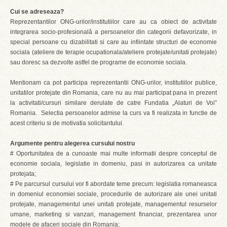
Cui se adreseaza?
Reprezentantilor ONG-urilor/institutiilor care au ca obiect de activitate
integrarea socio-profesională a persoanelor din categorii defavorizate, in
special persoane cu dizabilitati si care au infiintate structuri de economie
sociala (ateliere de terapie ocupationala/ateliere protejate/unitati protejate)
sau doresc sa dezvolte astfel de programe de economie sociala.
Mentionam ca pot participa reprezentantii ONG-urilor, institutiilor publice,
unitatilor protejate din Romania, care nu au mai participat pana in prezent
la activitati/cursuri similare derulate de catre Fundatia „Alaturi de Voi”
Romania. Selectia persoanelor admise la curs va fi realizata in functie de
acest criteriu si de motivatia solicitantului.
Argumente pentru alegerea cursului nostru
# Oportunitatea de a cunoaste mai multe informatii despre conceptul de
economie sociala, legislatie in domeniu, pasi in autorizarea ca unitate
protejata;
#
Pe parcursul cursului vor fi abordate teme precum: legislatia romaneasca
in domeniul economiei sociale, procedurile de autorizare ale unei unitati
protejate, managementul unei unitati protejate, managementul resurselor
umane, marketing si vanzari, management financiar, prezentarea unor
modele de afaceri sociale din Romania;