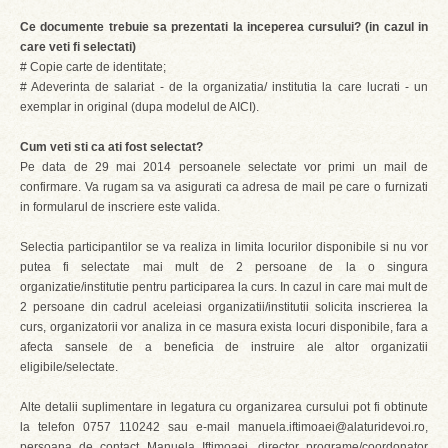
Ce documente trebuie sa prezentati la inceperea cursului? (in cazul in
care veti fi selectati)
# Copie carte de identitate;
# Adeverinta de salariat - de la organizatia/ institutia la care lucrati - un
exemplar in original (dupa modelul de AICI).
Cum veti sti ca ati fost selectat?
Pe data de 29 mai 2014 persoanele selectate vor primi un mail de
confirmare. Va rugam sa va asigurati ca adresa de mail pe care o furnizati
in formularul de inscriere este valida.
Selectia participantilor se va realiza in limita locurilor disponibile si nu vor
putea fi selectate mai mult de 2 persoane de la o singura
organizatie/institutie pentru participarea la curs. In cazul in care mai mult de
2 persoane din cadrul aceleiasi organizatii/institutii solicita inscrierea la
curs, organizatorii vor analiza in ce masura exista locuri disponibile, fara a
afecta sansele de a beneficia de instruire ale altor organizatii
eligibile/selectate.
Alte detalii suplimentare in legatura cu organizarea cursului pot fi obtinute
la telefon 0757 110242 sau e-mail manuela.iftimoaei@alaturidevoi.ro,
persoana de contact Manuela Iftimoaei, director programe/coordonator