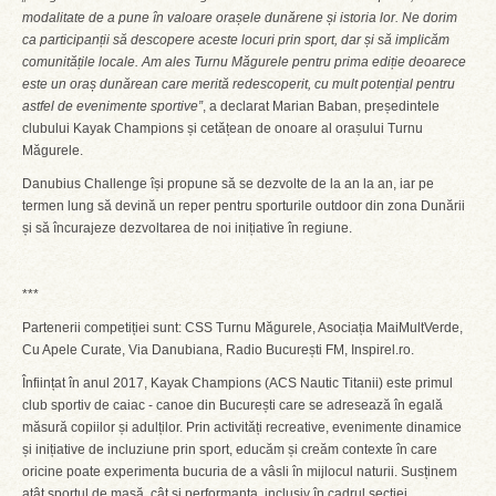
modalitate de a pune în valoare orașele dunărene și istoria lor. Ne dorim
ca participanții să descopere aceste locuri prin sport, dar și să implicăm
comunitățile locale. Am ales Turnu Măgurele pentru prima ediție deoarece
este un oraș dunărean care merită redescoperit, cu mult potențial pentru
astfel de evenimente sportive”
, a declarat Marian Baban, președintele
clubului Kayak Champions și cetățean de onoare al orașului Turnu
Măgurele.
Danubius Challenge își propune să se dezvolte de la an la an, iar pe
termen lung să devină un reper pentru sporturile outdoor din zona Dunării
și să încurajeze dezvoltarea de noi inițiative în regiune.
***
Partenerii competiției sunt: CSS Turnu Măgurele, Asociația MaiMultVerde,
Cu Apele Curate, Via Danubiana, Radio București FM, Inspirel.ro.
Înființat în anul 2017, Kayak Champions (ACS Nautic Titanii) este primul
club sportiv de caiac - canoe din București care se adresează în egală
măsură copiilor și adulților. Prin activități recreative, evenimente dinamice
și inițiative de incluziune prin sport, educăm și creăm contexte în care
oricine poate experimenta bucuria de a vâsli în mijlocul naturii. Susținem
atât sportul de masă, cât și performanța, inclusiv în cadrul secției