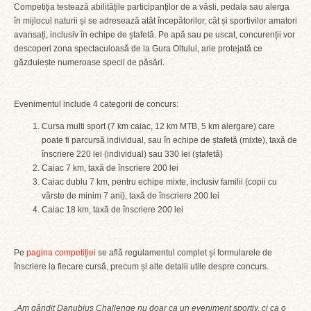
Competiția testează abilitățile participanților de a vâsli, pedala sau alerga
în mijlocul naturii și se adresează atât începătorilor, cât și sportivilor amatori
avansați, inclusiv în echipe de ștafetă. Pe apă sau pe uscat, concurenții vor
descoperi zona spectaculoasă de la Gura Oltului, arie protejată ce
găzduiește numeroase specii de păsări.
Evenimentul include 4 categorii de concurs:
Cursa multi sport (7 km caiac, 12 km MTB, 5 km alergare) care
poate fi parcursă individual, sau în echipe de ștafetă (mixte), taxă de
înscriere 220 lei (individual) sau 330 lei (ștafetă)
Caiac 7 km, taxă de înscriere 200 lei
Caiac dublu 7 km, pentru echipe mixte, inclusiv familii (copii cu
vârste de minim 7 ani), taxă de înscriere 200 lei
Caiac 18 km, taxă de înscriere 200 lei
Pe
pagina competiției
se află regulamentul complet și formularele de
înscriere la fiecare cursă, precum și alte detalii utile despre concurs.
„Am gândit Danubius Challenge nu doar ca un eveniment sportiv, ci ca o