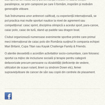
paralimpice, iar prin campionii pe care îi formăm, inspirăm și motivăm
generațiile viitoare.
Sub îndrumarea unor antrenori calificați, cu experiență internațională, se
pot practica mai multe sporturi nautice la nivel de agrement sau
competițional: caiac sprint, disciplina olimpică a acestui sport, para-canoe,
caiac polo, caiac de tură, stand up paddle sau dragon boat.
Clubul organizează numeroase evenimente sportive printre care primul
meci internațional de caiac polo din România susținut în compania echipei
Mari Britanii, Cupa Titan sau Kayak Challenge Family & Friends.
O atentie deosebită o acordăm activitatilor socio-comunitare, care folosesc
sportul ca mijloc de incluziune socială și terapie pentru categorii
defavorizate precum persoane cu dizabilități (deficiențe de vedere,
utilizatori de scaun rulant, tineri cu sindrom Down etc), femei
supraviețuitoare de cancer de sân sau copiii din centrele de plasament.