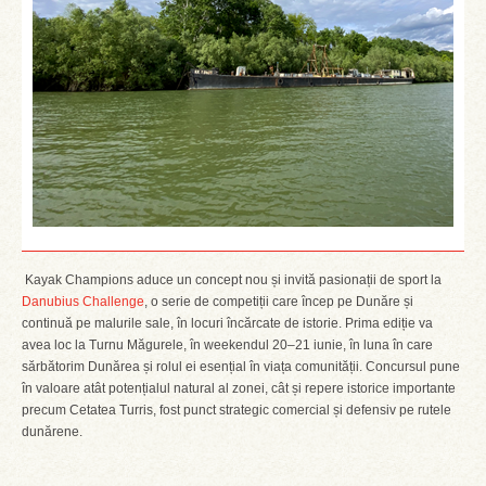
Kayak Champions aduce un concept nou și invită pasionații de sport la
Danubius Challenge
, o serie de competiții care încep pe Dunăre și
continuă pe malurile sale, în locuri încărcate de istorie. Prima ediție va
avea loc la Turnu Măgurele, în weekendul 20–21 iunie, în luna în care
sărbătorim Dunărea și rolul ei esențial în viața comunității. Concursul pune
în valoare atât potențialul natural al zonei, cât și repere istorice importante
precum Cetatea Turris, fost punct strategic comercial și defensiv pe rutele
dunărene.