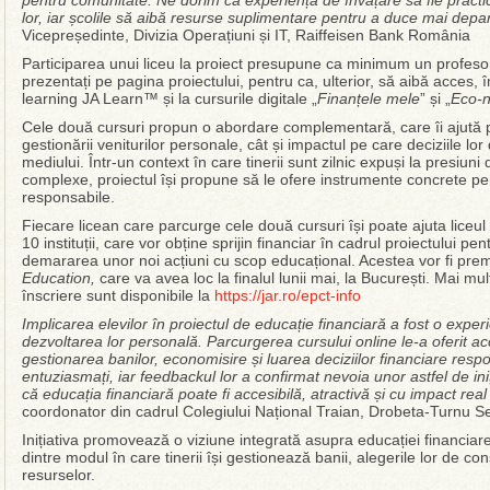
pentru comunitate. Ne dorim ca experiența de învățare să fie practic
lor, iar școlile să aibă resurse suplimentare pentru a duce mai depart
Vicepreședinte, Divizia Operațiuni și IT, Raiffeisen Bank România
Participarea unui liceu la proiect presupune ca minimum un profesor
prezentați pe pagina proiectului, pentru ca, ulterior, să aibă acces, 
learning JA Learn™ și la cursurile digitale „
Finanțele mele
” și „
Eco-
Cele două cursuri propun o abordare complementară, care îi ajută 
gestionării veniturilor personale, cât și impactul pe care deciziile lo
mediului. Într-un context în care tinerii sunt zilnic expuși la presiuni
complexe, proiectul își propune să le ofere instrumente concrete pen
responsabile.
Fiecare licean care parcurge cele două cursuri își poate ajuta liceul
10 instituții, care vor obține sprijin financiar în cadrul proiectului p
demararea unor noi acțiuni cu scop educațional. Acestea vor fi prem
Education,
care va avea loc la finalul lunii mai, la București. Mai mu
înscriere sunt disponibile la
https://jar.ro/epct-info
Implicarea elevilor în proiectul de educație financiară a fost o expe
dezvoltarea lor personală. Parcurgerea cursului online le-a oferit ac
gestionarea banilor, economisire și luarea deciziilor financiare respons
entuziasmați, iar feedbackul lor a confirmat nevoia unor astfel de ini
că educația financiară poate fi accesibilă, atractivă și cu impact real a
coordonator din cadrul Colegiului Național Traian, Drobeta-Turnu S
Inițiativa promovează o viziune integrată asupra educației financiare
dintre modul în care tinerii își gestionează banii, alegerile lor de co
resurselor.