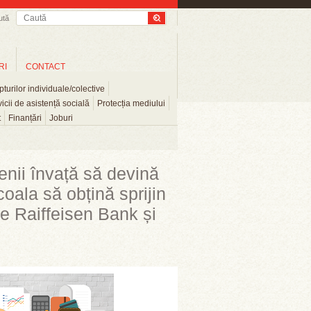
ută
RI
CONTACT
turilor individuale/colective
icii de asistență socială
Protecția mediului
t
Finanțări
Joburi
enii învață să devină
coala să obțină sprijin
 de Raiffeisen Bank și