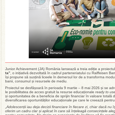
Junior Achievement (JA) România lansează a treia ediție a proiectul
ta”
, o inițiativă dezvoltată în cadrul parteneriatului cu Raiffeisen B
își propune să susțină liceele în demersul lor de a transforma modul 
banii, consumul și resursele de mediu.
Proiectul se desfășoară în perioada 9 martie – 8 mai 2026 și se adre
le posibilitatea de acces gratuit la resurse educaționale
ready to us
și oportunitatea de a beneficia de sprijin financiar în valoare total
diversificarea oportunităților educaționale pe care le creează pentru e
„
Adolescenții iau deja decizii financiare în fiecare zi, chiar dacă nu 
oferim un cadru clar și aplicat în care să înțeleagă consecințele aleg