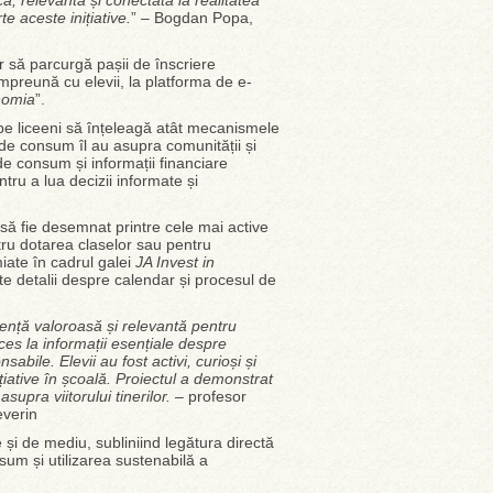
ă, relevantă și conectată la realitatea
e aceste inițiative.
” – Bogdan Popa,
 să parcurgă pașii de înscriere
împreună cu elevii, la platforma de e-
nomia
”.
pe liceeni să înțeleagă atât mecanismele
r de consum îl au asupra comunității și
 de consum și informații financiare
tru a lua decizii informate și
 să fie desemnat printre cele mai active
entru dotarea claselor sau pentru
iate în cadrul galei
JA Invest in
lte detalii despre calendar și procesul de
riență valoroasă și relevantă pentru
ces la informații esențiale despre
abile. Elevii au fost activi, curioși și
țiative în școală. Proiectul a demonstrat
supra viitorului tinerilor.
– profesor
everin
 și de mediu, subliniind legătura directă
nsum și utilizarea sustenabilă a