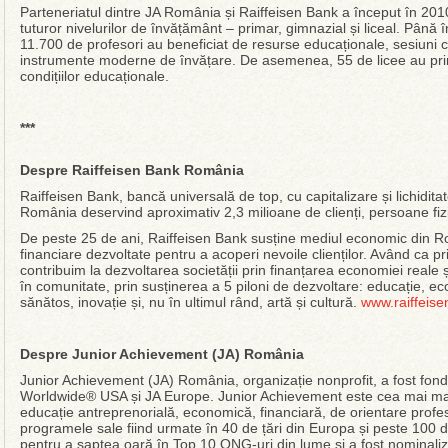
Parteneriatul dintre JA România și Raiffeisen Bank a început în 2010
tuturor nivelurilor de învățământ – primar, gimnazial și liceal. Până 
11.700 de profesori au beneficiat de resurse educaționale, sesiuni cu
instrumente moderne de învățare. De asemenea, 55 de licee au prim
condițiilor educaționale.
***
Despre Raiffeisen Bank România
Raiffeisen Bank, bancă universală de top, cu capitalizare și lichidita
România deservind aproximativ 2,3 milioane de clienți, persoane fizi
De peste 25 de ani, Raiffeisen Bank susține mediul economic din Ro
financiare dezvoltate pentru a acoperi nevoile clienților. Având ca p
contribuim la dezvoltarea societății prin finanțarea economiei reale 
în comunitate, prin susținerea a 5 piloni de dezvoltare: educație, eco
sănătos, inovație și, nu în ultimul rând, artă și cultură.
www.raiffeise
Despre Junior Achievement (JA) România
Junior Achievement (JA) România, organizație nonprofit, a fost fond
Worldwide® USA și JA Europe. Junior Achievement este cea mai mar
educație antreprenorială, economică, financiară, de orientare profe
programele sale fiind urmate în 40 de țări din Europa și peste 100 d
pentru a șaptea oară în Top 10 ONG-uri din lume și a fost nominaliz