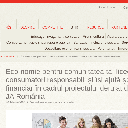
Contul meu
Ca
DESPRE
COMPETIȚIE
ŞTIRI
RESURSE
PARTENE
Educație, învățământ, cercetare
Artă şi cultură
Apărarea drep
Comportament civic şi participare publică
Sănătate
Incluziune socială
Serv
Dezvoltare economică şi socială
Voluntariat
Tinere
și socială
Eco-nomie pentru comunitatea ta: liceenii învață să devină consumatori...
Eco-nomie pentru comunitatea ta: lice
consumatori responsabili și își ajută ș
financiar în cadrul proiectului derulat
JA România
24 Martie 2026 / Dezvoltare economică și socială