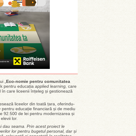
ui „
Eco-nomie pentru comunitatea
ank pentru educația
applied learning,
care
în care liceenii înțeleg și gestionează
sează liceelor din toată țara, oferindu-
e
pentru educație financiară și de mediu
ă de 92.500 de lei pentru modernizarea și
levii lor.
își dau seama. Prin acest proiect le
erilor lor pentru bugetul personal, dar și