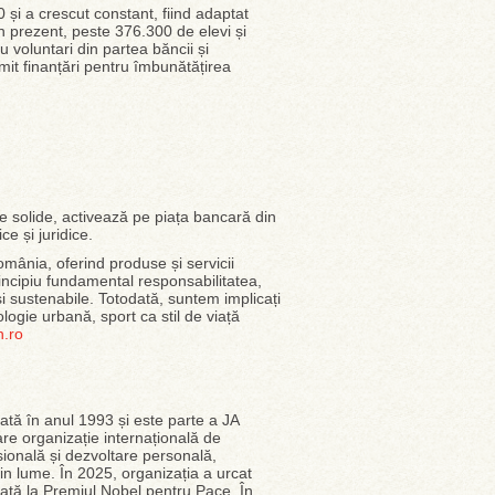
 și a crescut constant, fiind adaptat
în prezent, peste 376.300 de elevi și
 voluntari din partea băncii și
it finanțări pentru îmbunătățirea
te solide, activează pe piața bancară din
ce și juridice.
mânia, oferind produse și servicii
rincipiu fundamental responsabilitatea,
și sustenabile. Totodată, suntem implicați
logie urbană, sport ca stil de viață
n.ro
ată în anul 1993 și este parte a JA
e organizație internațională de
sională și dezvoltare personală,
in lume. În 2025, organizația a urcat
ată la Premiul Nobel pentru Pace. În