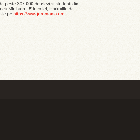
e peste 307.000 de elevi și studenți din
cu Ministerul Educației, instituțiile de
bile pe
https://www.jaromania.org
.