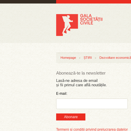
Homepage
ȘTIRI
Dezvoltare economică 
Abonează-te la newsletter
Lasă-ne adresa de email
și fii primul care află noutățile.
E-mail:
Abonare
Termeni și condiții privind prelucrarea datelor