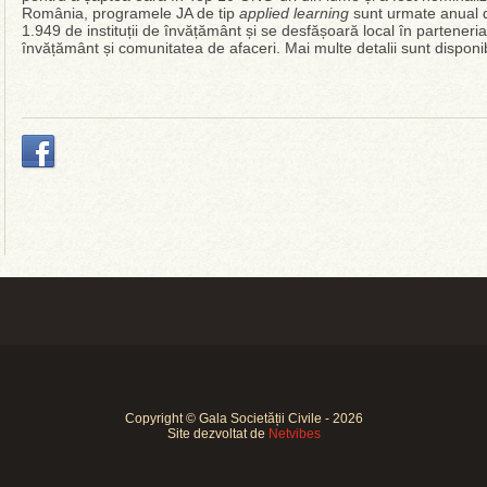
România, programele JA de tip
applied learning
sunt urmate anual d
1.949 de instituții de învățământ și se desfășoară local în parteneriat 
învățământ și comunitatea de afaceri. Mai multe detalii sunt disponi
Copyright © Gala Societății Civile - 2026
Site dezvoltat de
Netvibes