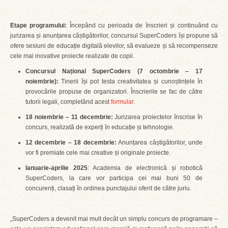
Etape programului:
Începând cu perioada de înscrieri și continuând cu
jurizarea și anunțarea câștigătorilor, concursul SuperCoders își propune să
ofere sesiuni de educație digitală elevilor, să evalueze și să recompenseze
cele mai inovative proiecte realizate de copii.
Concursul Național SuperCoders (7 octombrie – 1
7
noiembrie):
Tinerii își pot testa creativitatea și cunoștințele în
provocările propuse de organizatori. Înscrierile se fac de către
tutorii legali, completând acest
formular
.
18 noiembrie – 11 decembrie:
Jurizarea proiectelor înscrise în
concurs, realizată de experți în educație și tehnologie.
12 decembrie – 18 decembrie:
Anunțarea câștigătorilor, unde
vor fi premiate cele mai creative și originale proiecte.
Ianuarie-
aprilie
2025
: Academia de electronică și robotică
SuperCoders, la care vor participa cei mai buni 50 de
concurenți, clasați în ordinea punctajului oferit de către juriu.
„SuperCoders a devenit mai mult decât un simplu concurs de programare –