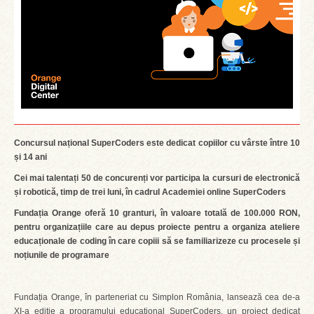
Concursul național SuperCoders este dedicat copiilor cu vârste între 10
și 14 ani
Cei mai talentați 50 de concurenți vor participa la
cursuri de electronică
și robotică, timp de trei luni, în cadrul
Academiei online SuperCoders
Fundația Orange oferă 10 granturi, în valoare
totală
de 100.000 RON,
pentru organizațiile care au depus proiecte pentru a organiza
ateliere
educaționale de coding în care copiii să se familiarizeze cu procesele
și
noțiunile de programare
Fundația Orange, în parteneriat cu Simplon România, lansează cea de-a
XI-a ediție a programului educațional SuperCoders, un proiect dedicat