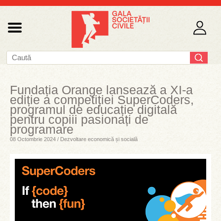
Fundația Orange lansează a XI-a
ediție a competiției SuperCoders,
programul de educație digitală
pentru copiii pasionați de
programare
08 Octombrie 2024 / Dezvoltare economică și socială