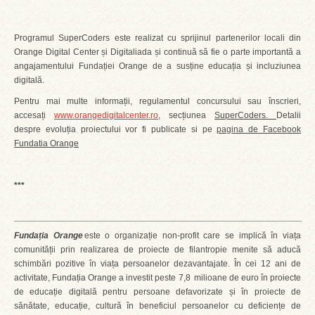
Programul SuperCoders este realizat cu sprijinul partenerilor locali din
Orange Digital Center și Digitaliada și continuă să fie o parte importantă a
angajamentului Fundației Orange de a susține educația și incluziunea
digitală.
Pentru mai multe informații, regulamentul concursului sau înscrieri,
accesați
www.orangedigitalcenter.ro
, secțiunea
SuperCoders
.
Detalii
despre evoluția proiectului vor fi publicate si pe
pagina de Facebook
Fundatia Orange
***
Fundația Orange
este o organizație non-profit care se implică în viața
comunității prin realizarea de proiecte de filantropie menite să aducă
schimbări pozitive în viața persoanelor dezavantajate. În cei 12 ani de
activitate, Fundația Orange a investit peste 7,8 milioane de euro în proiecte
de educație digitală pentru persoane defavorizate și în proiecte de
sănătate, educație, cultură în beneficiul persoanelor cu deficiențe de