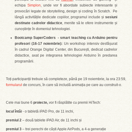
echipa
Simplon
, unde vor fi abordate subiecte interesante și
provocări legate de storytelling, design și coding în Scratch. Pe
lângă activitățile dedicate copiilor, programul include și
sesiuni
destinate cadrelor didactice
, menite să le ofere instrumente și
cunoștințe în domeniul tehnologiei.
Bootcamp SuperCoders - smart teaching cu Arduino pentru
profesori (16-17 noiembrie):
Un workshop intensiv desfășurat
în cadrul Orange Digital Center, din București, dedicat cadrelor
didactice, axat pe integrarea tehnologiei Arduino în predarea
programării.
Toți participanții trebuie să completeze, până pe 19 noiembrie, la ora 23:59,
formularul
de concurs, în care să includă animația pe care au construit-o.
Cele mai bune 6
proiecte,
vor fi răsplătite cu premii HiTech:
locul întâi
- o tabletă iPAD Pro, de 11 inchi,
premiul 2
– două tablete iPAD Air, de 11 inchi și
premiul 3
– trei perechi de căști Apple AirPods, a 4-a generație