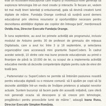
este un ecosistem educațional care inspiră și motivează noile generații să
exploreze tehnologia într-un mod creativ și interactiv. În fiecare an, vedem
tot mai mulți tineri talentați și entuziasmați, gata să devină creatorii lumii
digitale de mâine. Fundația Orange continuă să susțină acest demers
educațional prin oferirea resurselor și oportunităților necesare pentru
dezvoltarea abilităților digitale ale copiilor din întreaga țară”, menționează
Ovidiu Ana, Director Executiv Fundația Orange.
În luna septembrie, au avut loc primele activități ale programului, inclusiv
modulul de Arduino pentru 30 de profesori de gimnaziu din rețeaua
Digitaliada, care a avut loc între 3 și 18 septembrie, și selectarea
organizațiilor care accesează mini granturile SuperCoders. În cadrul
acestei selecții, 10 dintre cele mai bune proiecte educaționale au primit o
finanțare de până la 10.000 de lei, cu scopul de a implementa activități
educative menite să dezvolte competențele digitale pentru sute de elevi din
toată țara.
„ Parteneriatul cu SuperCoders ne permite să îmbinăm pasiunea noastră
pentru educația digitală cu o misiune comună: să îi ajutăm pe copii să își
dezvolte abilitățile într-un mediu de învățare prietenos și adaptat nevoilor
actuale. Suntem bucuroși să facem parte din această inițiativă, care oferă
noii generații ocazia să descopere și să creeze prin tehnologie,
pregătindu-i pentru provocările lumii de mâine.”, adaugă
Ioana Rusu,
Director Executiv Simplon România.