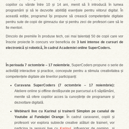
copiilor cu vârste între 10 și 14 ani, menit să îi introducă în lumea
programării și să le dezvolte abilități esențiale pentru viitorul digital. În
această ediție, programul își propune să crească competențele digitale
pentru sute de copii de gimnaziu dar și pentru zeci de profesori care să le
fie mentori.
Dincolo de premiile în produse tech, cei mai talentați 50 de copii care vor
înscrie proiecte în concurs vor beneficia de
3 luni intense de
cursuri de
electronică și robotică, în cadrul Academiei online SuperCoders.
În perioada 7 octombrie – 17 noiembrie
, SuperCoders propune o serie de
activități interactive și practice, concepute pentru a stimula creativitatea și
competențele digitale ale tinerilor participanți:
Caravana SuperCoders (7 octombrie – 17 noiembrie):
Ateliere online și offline desfășurate pe parcursul a 6 săptămâni,
menite să ofere copiilor acces la cunoștințe de programare și
dezvoltare digitală.
Webinarii live
cu Karinul și trainerii Simp
l
on
pe canalul de
Youtube al Fundației Orange
: În cadrul caravanei, copiii și
profesorii vor explora subiecte creative alături de traineri, vor
participa la sesiuni live cu
Karinul
, influencer de gaming și