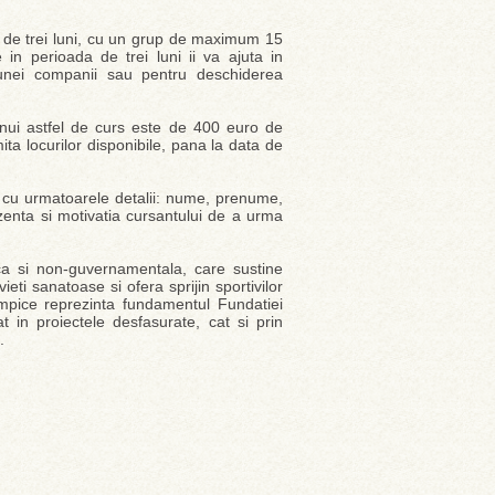
 de trei luni, cu un grup de maximum 15
e in perioada de trei luni ii va ajuta in
l unei companii sau pentru deschiderea
l unui astfel de curs este de 400 euro de
mita locurilor disponibile, pana la data de
 cu urmatoarele detalii: nume, prenume,
rezenta si motivatia cursantului de a urma
ca si non-guvernamentala, care sustine
vieti sanatoase si ofera sprijin sportivilor
olimpice reprezinta fundamentul Fundatiei
 in proiectele desfasurate, cat si prin
.