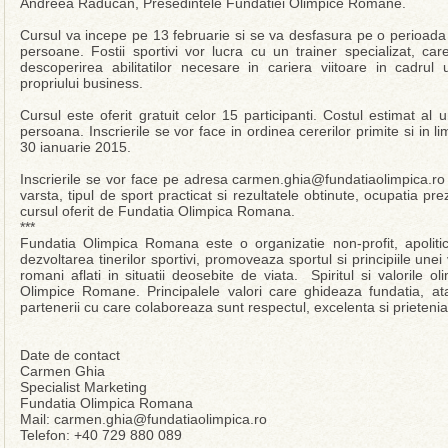
Andreea Raducan, Presedintele Fundatiei Olimpice Romane.
Cursul va incepe pe 13 februarie si se va desfasura pe o perioada
persoane. Fostii sportivi vor lucra cu un trainer specializat, car
descoperirea abilitatilor necesare in cariera viitoare in cadru
propriului business.
Cursul este oferit gratuit celor 15 participanti. Costul estimat a
persoana. Inscrierile se vor face in ordinea cererilor primite si in li
30 ianuarie 2015.
Inscrierile se vor face pe adresa carmen.ghia@fundatiaolimpica.ro
varsta, tipul de sport practicat si rezultatele obtinute, ocupatia p
cursul oferit de Fundatia Olimpica Romana.
***
Fundatia Olimpica Romana este o organizatie non-profit, apoliti
dezvoltarea tinerilor sportivi, promoveaza sportul si principiile unei 
romani aflati in situatii deosebite de viata. Spiritul si valorile 
Olimpice Romane. Principalele valori care ghideaza fundatia, atat
partenerii cu care colaboreaza sunt respectul, excelenta si prietenia
Date de contact
Carmen Ghia
Specialist Marketing
Fundatia Olimpica Romana
Mail: carmen.ghia@fundatiaolimpica.ro
Telefon: +40 729 880 089