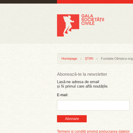
Homepage
ȘTIRI
Fundatia Olimpica orga
Abonează-te la newsletter
Lasă-ne adresa de email
și fii primul care află noutățile.
E-mail:
Abonare
Termeni și condiții privind prelucrarea datelor