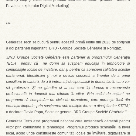
Pavaluc - explorator Digital Marketing).
***
Generația Tech se bucură pentru această primă ediție din 2023 de sprijinul
a doi parteneri importanți, BRD - Groupe Société Générale și Romgaz.
„BRD Groupe Société Générale este partener al programului Generația
TECH pentru că ne dorim să susținem educația în tehnologie și
comunitățile locale de învățare, dar și pentru că apreciem calitatea acestui
parteneriat. Identificăm și noi o nevoie concretă a tinerilor de a primi
consiliere în carieră, de a fi îndrumați de specialiști în domeniile în care vor
să profeseze. Și ne gândim și la cei care își doresc o reconversie
profesională în domenii mai căutate în viitor. Prin astfel de acțiuni ne
propunem să completăm un ciclu de dezvoltare, care pornește încă din
educația timpurie, prin susținerea sub multiple forme a disciplinelor STEM,”
a declarat Flavia Popa, Secretar general BRD Groupe Société Générale.”
Generația Tech este programul național care antrenează oamenii pentru
viitor prin comunitate și tehnologie. Programul produce schimbări la nivel
local, acolo unde construiește comunități locale de învățare, digitalizare și