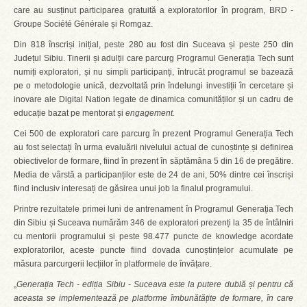
care au susținut participarea gratuită a exploratorilor în program, BRD -
Groupe Société Générale și Romgaz.
Din 818 înscriși inițial, peste 280 au fost din Suceava și peste 250 din
Județul Sibiu. Tinerii și adulții care parcurg Programul Generația Tech sunt
numiți exploratori, și nu simpli participanți, întrucât programul se bazează
pe o metodologie unică, dezvoltată prin îndelungi investiții în cercetare și
inovare ale Digital Nation legate de dinamica comunităților și un cadru de
educație bazat pe mentorat și
engagement.
Cei 500 de exploratori care parcurg în prezent Programul Generația Tech
au fost selectați în urma evaluării nivelului actual de cunoștințe și definirea
obiectivelor de formare, fiind în prezent în săptămâna 5 din 16 de pregătire.
Media de vârstă a participanților este de 24 de ani, 50% dintre cei înscriși
fiind inclusiv interesați de găsirea unui job la finalul programului.
Printre rezultatele primei luni de antrenament în Programul Generația Tech
din Sibiu și Suceava numărăm 346 de exploratori prezenți la 35 de întâlniri
cu mentorii programului și peste 98.477 puncte de knowledge acordate
exploratorilor, aceste puncte fiind dovada cunoștințelor acumulate pe
măsura parcurgerii lecțiilor în platformele de învățare.
„
Generația Tech - ediția Sibiu - Suceava este la putere dublă și pentru că
aceasta se implementează pe platforme îmbunătățite de formare, în care