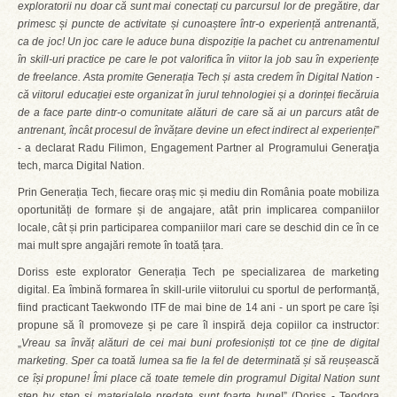
exploratorii nu doar că sunt mai conectați cu parcursul lor de pregătire, dar
primesc și puncte de activitate și cunoaștere într-o experiență antrenantă,
ca de joc! Un joc care le aduce buna dispoziție la pachet cu antrenamentul
în skill-uri practice pe care le pot valorifica în viitor la job sau în experiențe
de freelance. Asta promite Generația Tech și asta credem în Digital Nation -
că viitorul educației este organizat în jurul tehnologiei și a dorinței fiecăruia
de a face parte dintr-o comunitate alături de care să ai un parcurs atât de
antrenant, încât procesul de învățare devine un efect indirect al experienței
”
- a declarat Radu Filimon, Engagement Partner al Programului Generaţia
tech, marca Digital Nation.
Prin Generația Tech, fiecare oraș mic și mediu din România poate mobiliza
oportunități de formare și de angajare, atât prin implicarea companiilor
locale, cât și prin participarea companiilor mari care se deschid din ce în ce
mai mult spre angajări remote în toată țara.
Doriss este explorator Generația Tech pe specializarea de marketing
digital. Ea îmbină formarea în skill-urile viitorului cu sportul de performanță,
fiind practicant Taekwondo ITF de mai bine de 14 ani - un sport pe care își
propune să îl promoveze și pe care îl inspiră deja copiilor ca instructor:
„
Vreau sa învăț alături de cei mai buni profesioniști tot ce ține de digital
marketing. Sper ca toată lumea sa fie la fel de determinată și să reușească
ce își propune! Îmi place că toate temele din programul Digital Nation sunt
step by step și materialele predate sunt foarte bune
!” (Doriss - Teodora