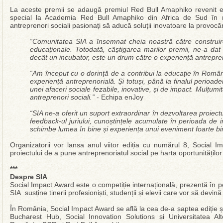
La aceste premii se adaugă premiul Red Bull Amaphiko revenit e
special la Academia Red Bull Amaphiko din Africa de Sud în m
antreprenori sociali pasionați să aducă soluții inovatoare la provocări
“Comunitatea SIA a însemnat cheia noastră către construire
educaționale. Totodată, câștigarea marilor premii, ne-a da
decât un incubator, este un drum către o experiență antrepre
“Am început cu o dorință de a contribui la educație în Român
experiență antreprenorială. Și totuși, până la finalul perioad
unei afaceri sociale fezabile, inovative, și de impact. Mulțu
antreprenori sociali.”
- Echipa enJoy
“SIA ne-a oferit un suport extraordinar în dezvoltarea proiect
feedback-ul juriului, cunoștințele acumulate în perioada de
schimbe lumea în bine și experiența unui eveniment foarte bi
Organizatorii vor lansa anul viitor ediția cu numărul 8, Social
proiectului de a pune antreprenoriatul social pe harta oportunităților 
***
Despre SIA
Social Impact Award este o competiție internațională, prezentă în pe
SIA susține tinerii profesioniști, studenții și elevii care vor să devin
În România, Social Impact Award se află la cea de-a șaptea ediție 
Bucharest Hub, Social Innovation Solutions și Universitatea Alt