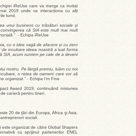
chipei iReUse care va merge ca invitat
ai 2019 unde va interacționa cu alți
le lumii.
a unui business cu trăsături sociale și
t convingerea că SIA este mult mai mult
norială.” -
Echipa iReUse
ia, cu o idee vagă de afacere și cu zero
ei de incubare ideea noastră a luat forma
mită SIA, acum suntem pe cale de a deveni
ului nostru. Pe lângă premiu, luăm cu noi
 incubare, o rețea de oameni care vor să
ne organizat.” -
Echipa I’m Fine
 Impact Award 2019, continuând misiunea
de carieră pentru tineri.
ste 20 de ţări din Europa, Africa şi Asia.
ă antreprenori sociali.
și este organizat de către Global Shapers
ernativă cu sprijinul partenerilor ENEL