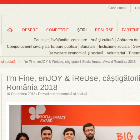
Contul meu
Ca
DESPRE
COMPETIȚIE
ŞTIRI
RESURSE
PARTENE
Educație, învățământ, cercetare
Artă şi cultură
Apărarea drep
Comportament civic şi participare publică
Sănătate
Incluziune socială
Serv
Dezvoltare economică şi socială
Voluntariat
Tinere
și socială
I'm Fine, enJOY & iReUse, câștigătorii Social Impact Award România 2018
I'm Fine, enJOY & iReUse, câștigători
România 2018
10 Octombrie 2018 / Dezvoltare economică și socială