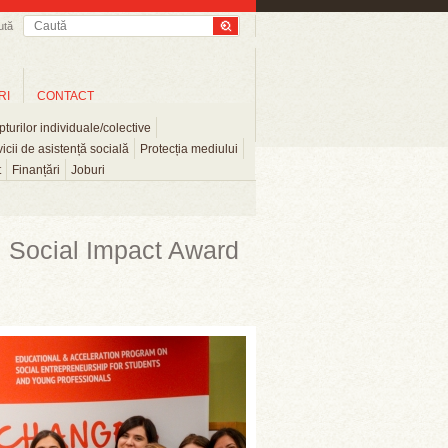
ută
RI
CONTACT
turilor individuale/colective
icii de asistență socială
Protecția mediului
t
Finanțări
Joburi
i Social Impact Award