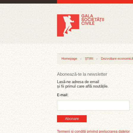
Homepage
ȘTIRI
Dezvoltare economică 
Abonează-te la newsletter
Lasă-ne adresa de email
și fii primul care află noutățile.
E-mail:
Abonare
Termeni și condiții privind prelucrarea datelor