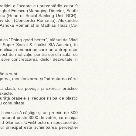
tiției a început cu prezentările celor 9
ina Anghel-Enescu (Managing Director, South
iuc (Head of Social Banking Unit, BCR),
tavride (Concordia Romania), Alexandru
 (Ashoka Romania) și Mathias Haas (Co-
tica ”Doing good better”, alături de Vlad
uper Social & finalist SIA Austria), în
emnificația muncii pe care un antreprenor
boost de motivație pentru cei din sală, cu
 spre concretizarea ideilor dezvoltate in
ânia sunt:
egerea, monitorizarea și îndreptarea către
 clasă, cu povești și exerciții practice
 exacte.
urăţă orașele și reduce risipa de plastic
ru comunitate.
vut ocazia să câștige și un premiu de 500
a adunat peste 3000 de voturi, iar echipa
 and Glamour. UF&G este un spectacol de
ul principal este schimbarea percepției