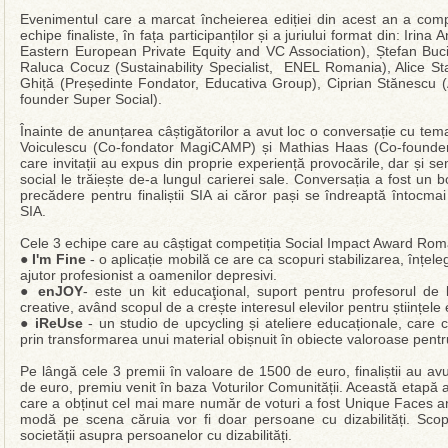
Evenimentul care a marcat încheierea ediției din acest an a compe
echipe finaliste, în fața participanților și a juriului format din: Ir
Eastern European Private Equity and VC Association), Ștefan Buc
Raluca Cocuz (Sustainability Specialist, ENEL Romania), Alice S
Ghiță (Președinte Fondator, Educativa Group), Ciprian Stănescu
founder Super Social).
Înainte de anunțarea câștigătorilor a avut loc o conversație cu tema
Voiculescu (Co-fondator MagiCAMP) și Mathias Haas (Co-founder S
care invitații au expus din proprie experiență provocările, dar și s
social le trăiește de-a lungul carierei sale. Conversația a fost un 
precădere pentru finaliștii SIA ai căror pași se îndreaptă întocmai
SIA.
Cele 3 echipe care au câștigat competiția Social Impact Award Rom
●
I'm Fine
- o aplicație mobilă ce are ca scopuri stabilizarea, înțel
ajutor profesionist a oamenilor depresivi.
●
enJOY
- este un kit educaţional, suport pentru profesorul de la
creative, având scopul de a crește interesul elevilor pentru științele
●
iReUse
- un studio de upcycling și ateliere educaționale, care c
prin transformarea unui material obișnuit în obiecte valoroase pent
Pe lângă cele 3 premii în valoare de 1500 de euro, finaliștii au a
de euro, premiu venit în baza Voturilor Comunității. Această etapă 
care a obținut cel mai mare număr de voturi a fost Unique Faces
modă pe scena căruia vor fi doar persoane cu dizabilități. Scop
societății asupra persoanelor cu dizabilități.