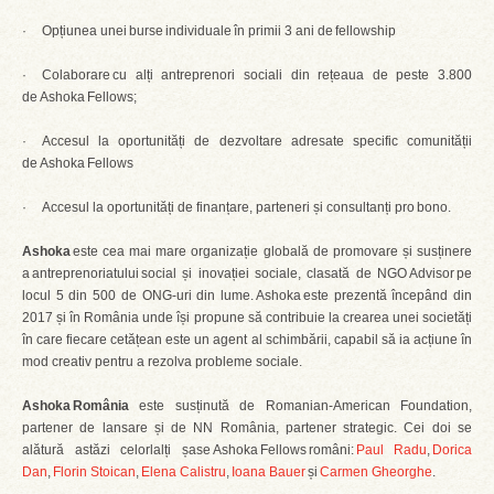
· Opțiunea unei burse individuale în primii 3 ani de fellowship
· Colaborare cu alți antreprenori sociali din rețeaua de peste 3.800
de Ashoka Fellows;
· Accesul la oportunități de dezvoltare adresate specific comunității
de Ashoka Fellows
· Accesul la oportunități de finanțare, parteneri și consultanți pro bono.
Ashoka
este cea mai mare organizație globală de promovare și susținere
a antreprenoriatului social și inovației sociale, clasată de NGO Advisor pe
locul 5 din 500 de ONG-uri din lume. Ashoka este prezentă începând din
2017 și în România unde își propune să contribuie la crearea unei societăți
în care fiecare cetățean este un agent al schimbării, capabil să ia acțiune în
mod creativ pentru a rezolva probleme sociale.
Ashoka România
este susținută de Romanian-American Foundation,
partener de lansare și de NN România, partener strategic. Cei doi se
alătură astăzi celorlalți șase Ashoka Fellows români:
Paul Radu
,
Dorica
Dan
,
Florin Stoican
,
Elena Calistru
,
Ioana Bauer
și
Carmen Gheorghe
.