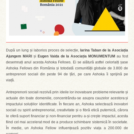
După un lung și laborios proces de selecție,
Iarina Taban de la Asociația
Ajungem MARI
și
Eugen Vaida de la Asociația MONUMENTUM
au fost
desemnați anul acesta Ashoka Fellows. Ei se alătură astfel celorlalți șase
Ashoka Fellows din România și totodată comunității globale de 3.800 de
antreprenori sociali din peste 94 de țări, pe care Ashoka îi sprijină pe
viață.
Antreprenorii sociali rezolvă prin ideile lor inovatoare probleme relevante și
actuale din toate domeniile, concentrându-se asupra cauzelor acestora și
impactului soluțiilor identificate. În fiecare an, Ashoka selectează inovatori
sociali cu spirit antreprenorial, creativitate și o fibră etică puternică, cărora
le oferă suport financiar și non-financiar pentru a-și crește impactul, acesta
fiind cel mai accelerat mod de a produce schimbare sistemică în societate.
În medie, un Ashoka Fellow influențează pozitiv viața a 200.000 de