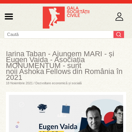
Iarina Taban - Ajungem MARI - și
Eugen Vaida - Asociația
MONUMENTUM - sunt
noii Ashoka Fellows din România în
2021
18 Noiembrie 2021 / Dezvoltare economică și socială