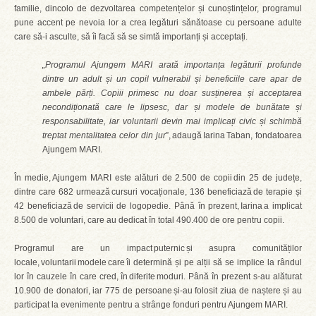
familie, dincolo de dezvoltarea competențelor și cunoștințelor, programul
pune accent pe nevoia lor a crea legături sănătoase cu persoane adulte
care să-i asculte, să îi facă să se simtă importanți și acceptați.
„Programul Ajungem MARI arată importanța legăturii profunde
dintre un adult și un copil vulnerabil și beneficiile care apar de
ambele părți. Copiii primesc nu doar susținerea și acceptarea
necondiționată care le lipsesc, dar și modele de bunătate și
responsabilitate, iar voluntarii devin mai implicați civic și schimbă
treptat mentalitatea celor din jur
”, adaugă Iarina Taban, fondatoarea
Ajungem MARI.
În medie, Ajungem MARI este alături de 2.500 de copii din 25 de județe,
dintre care 682 urmează cursuri vocaționale, 136 beneficiază de terapie și
42 beneficiază de servicii de logopedie. Până în prezent, Iarina a implicat
8.500 de voluntari, care au dedicat în total 490.400 de ore pentru copii.
Programul are un impact puternic și asupra comunităților
locale, voluntarii modele care îi determină și pe alții să se implice la rândul
lor în cauzele în care cred, în diferite moduri. Până în prezent s-au alăturat
10.900 de donatori, iar 775 de persoane și-au folosit ziua de naștere și au
participat la evenimente pentru a strânge fonduri pentru Ajungem MARI.