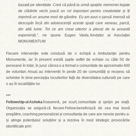
bazată pe identitate. Cred că până la urmă spațiile memoriei legate
de clădirile vechi joacă un rol important pentru creativitate și îți
imprimă un anume mod de gândire. Eu am avut o șansă imensă să
descopăr încă din adolescență aceste spații care veneau, parcă,
din altă lume. Tot ce am creat ulterior a plecat de la această
experiență.”
, ne spune Eugen Vaida, fondator al Asociației
MONUMENTUM
Fiecare intervenție este condusă de o echipă a Ambulanței pentru
Monumente, iar în prezent există șapte astfel de echipe cu câte 50 de
persoane în total, în jurul cărora s-a format o comunitate de aproximativ 400
de voluntari. Anual, au intervenții în peste 20 de comunități și reușesc să
schimbe în bine percepția locuitorilor față de diversitatea culturală pe care
o au în localitățile lor.
***
Fellowship-ul Ashoka
înseamnă, pe scurt, comunitate și sprijin pe viață.
Organizația se asigură că fiecare Fellow beneficiază de cea mai bună
pregătire, coaching personalizat și consultanța de care are nevoie pentru a-
și atinge potențialul soluțiilor și a rezolva în mod strategic provocările
identificate prin: