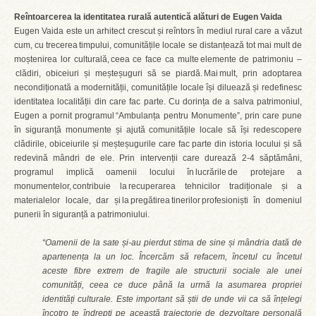
Reîntoarcerea la identitatea rurală autentică alături de Eugen Vaida
Eugen Vaida este un arhitect crescut și reîntors în mediul rural care a văzut
cum, cu trecerea timpului, comunitățile locale se distanțează tot mai mult de
moștenirea lor culturală, ceea ce face ca multe elemente de patrimoniu –
clădiri, obiceiuri și meșteșuguri să se piardă. Mai mult, prin adoptarea
necondiționată a modernității, comunitățile locale își diluează și redefinesc
identitatea localității din care fac parte. Cu dorința de a salva patrimoniul,
Eugen a pornit programul “Ambulanța pentru Monumente”, prin care pune
în siguranță monumente și ajută comunitățile locale să își redescopere
clădirile, obiceiurile și meșteșugurile care fac parte din istoria locului și să
redevină mândri de ele. Prin intervenții care durează 2-4 săptămâni,
programul implică oamenii locului în lucrările de protejare a
monumentelor, contribuie la recuperarea tehnicilor tradiționale și a
materialelor locale, dar și la pregătirea tinerilor profesioniști în domeniul
punerii în siguranță a patrimoniului.
“Oamenii de la sate și-au pierdut stima de sine și mândria dată de
apartenența la un loc. Încercăm să refacem, încetul cu încetul
aceste fibre extrem de fragile ale structurii sociale ale unei
comunități, ceea ce duce până la urmă la asumarea propriei
identități culturale. Este important să știi de unde vii ca să înțelegi
încotro te îndrepți pe această traiectorie de dezvoltare personală