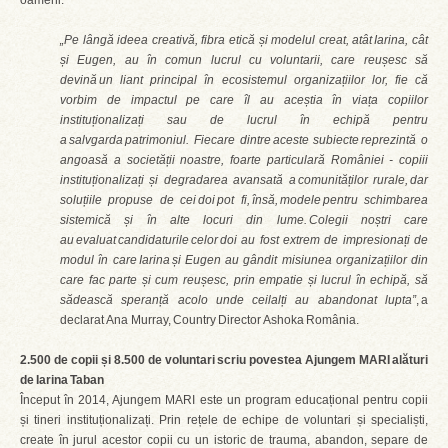
oameni.
„Pe lângă ideea creativă, fibra etică și modelul creat, atât Iarina, cât
și Eugen, au în comun lucrul cu voluntarii, care reușesc să
devină un liant principal în ecosistemul organizațiilor lor, fie că
vorbim de impactul pe care îl au aceștia în viața copiilor
instituționalizați sau de lucrul în echipă pentru
a salvgarda patrimoniul. Fiecare dintre aceste subiecte reprezintă o
angoasă a societății noastre, foarte particulară României - copiii
instituționalizați și degradarea avansată a comunităților rurale, dar
soluțiile propuse de cei doi pot fi, însă, modele pentru schimbarea
sistemică și în alte locuri din lume. Colegii noștri care
au evaluat candidaturile celor doi au fost extrem de impresionați de
modul în care Iarina și Eugen au gândit misiunea organizațiilor din
care fac parte și cum reușesc, prin empatie și lucrul în echipă, să
sădească speranță acolo unde ceilalți au abandonat lupta”
, a
declarat Ana Murray, Country Director Ashoka România.
2.500 de copii și 8.500 de voluntari scriu povestea Ajungem MARI alături
de Iarina Taban
Început în 2014, Ajungem MARI este un program educațional pentru copii
și tineri instituționalizați. Prin rețele de echipe de voluntari și specialiști,
create în jurul acestor copii cu un istoric de trauma, abandon, separe de