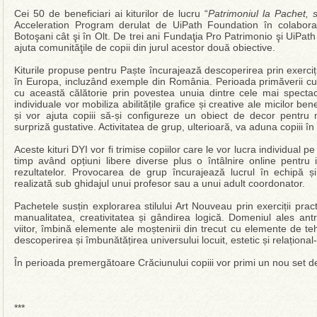
Cei 50 de beneficiari ai kiturilor de lucru “
Patrimoniul la Pachet, s
Acceleration Program derulat de UiPath Foundation în colabora
Botoşani cât şi în Olt. De trei ani Fundaţia Pro Patrimonio şi UiPath
ajuta comunităţile de copii din jurul acestor două obiective.
Kiturile propuse pentru Paște încurajează descoperirea prin exerciți
în Europa, incluzând exemple din România. Perioada primăverii cu e
cu această călătorie prin povestea unuia dintre cele mai spectaculo
individuale vor mobiliza abilitățile grafice și creative ale micilor ben
și vor ajuta copiii să-și configureze un obiect de decor pent
surpriză gustative. Activitatea de grup, ulterioară, va aduna copiii î
Aceste kituri DYI vor fi trimise copiilor care le vor lucra individual p
timp având opțiuni libere diverse plus o întâlnire online pentru 
rezultatelor. Provocarea de grup încurajează lucrul în echipă ș
realizată sub ghidajul unui profesor sau a unui adult coordonator.
Pachetele susțin explorarea stilului Art Nouveau prin exerciții pract
manualitatea, creativitatea și gândirea logică. Domeniul ales antr
viitor, îmbină elemente ale moștenirii din trecut cu elemente de t
descoperirea și îmbunătățirea universului locuit, estetic și relațion
În perioada premergătoare Crăciunului copiii vor primi un nou set de 
***