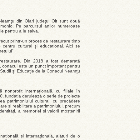
Neamţu din Olari judeţul Olt sunt două
rimonio. Pe parcursul anilor numeroase
le pentru a le salva.
recut printr-un proces de restaurare timp
entru cultural şi educațional. Aici se
etului”.
restaurare. Din 2018 a fost demarată
i, conacul este un punct important pentru
 Studii şi Educaţie de la Conacul Neamţu
onprofit internaţională, cu filiale în
00, fundația derulează o serie de proiecte
ea patrimoniului cultural, cu precădere
are și reabilitare a patrimoniului, precum
entități, a memoriei și valorii moștenirii
țională și internațională, alături de o