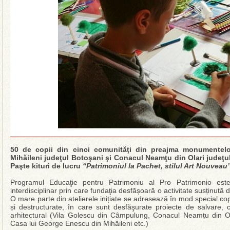
50 de copii din cinci comunităţi din preajma monumentel
Mihăileni judeţul Botoşani şi Conacul Neamţu din Olari judeţul 
Paşte kituri de lucru
“Patrimoniul la Pachet, stilul Art Nouveau
Programul Educaţie pentru Patrimoniu al Pro Patrimonio est
interdisciplinar prin care fundaţia desfășoară o activitate susținută 
O mare parte din atelierele inițiate se adresează în mod special copii
și destructurate, în care sunt desfăşurate proiecte de salvare, c
arhitectural (Vila Golescu din Câmpulung, Conacul Neamțu din Ola
Casa lui George Enescu din Mihăileni etc.)