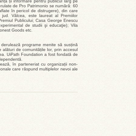
anță și informare pentru publicul larg pe
 derulate de Pro Patrimonio se numără: 60
flate în pericol de distrugere), din care
 jud. Vâlcea, este laureat al Premiilor
Premiul Publicului; Casa George Enescu
xperimental de studii şi educaţie); Vila
onest Goods etc.
 derulează programe menite să susțină
e alături de comunitățile lor, prin accesul
-lea. UiPath Foundation a fost fondată de
ndependentă.
ază, în parteneriat cu organizații non-
ționale care răspund multiplelor nevoi ale