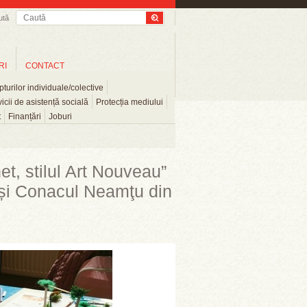
ută
RI
CONTACT
turilor individuale/colective
icii de asistență socială
Protecția mediului
t
Finanțări
Joburi
et, stilul Art Nouveau”
 și Conacul Neamţu din