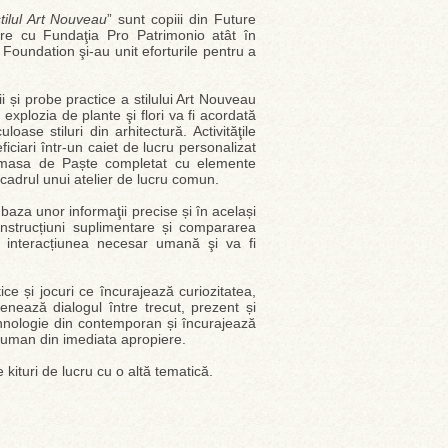
tilul Art Nouveau
” sunt copiii din Future
re cu Fundaţia Pro Patrimonio atât în
 Foundation şi-au unit eforturile pentru a
i și probe practice a stilului Art Nouveau
xplozia de plante şi flori va fi acordată
ase stiluri din arhitectură. Activităţile
eficiari într-un caiet de lucru personalizat
ru masa de Paște completat cu elemente
n cadrul unui atelier de lucru comun.
e baza unor informaţii precise și în același
instrucțiuni suplimentare și compararea
i interacțiunea necesar umană şi va fi
ice și jocuri ce încurajează curiozitatea,
enează dialogul între trecut, prezent și
ehnologie din contemporan și încurajează
al-uman din imediata apropiere.
kituri de lucru cu o altă tematică.