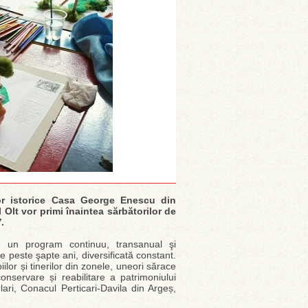
or istorice Casa George Enescu din
Olt vor primi înaintea sărbătorilor de
”
.
e un program continuu, transanual şi
de peste şapte ani, diversificată constant.
lor și tinerilor din zonele, uneori sărace
onservare și reabilitare a patrimoniului
ri, Conacul Perticari-Davila din Argeș,