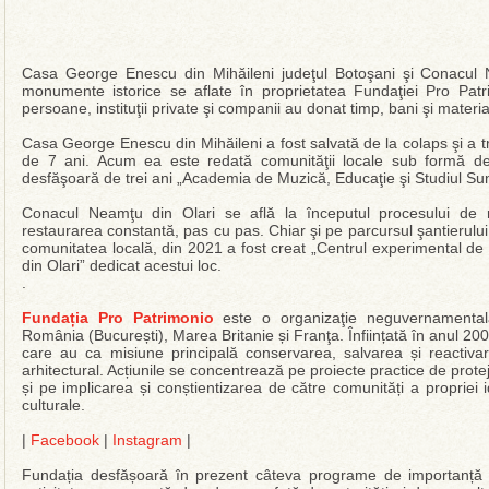
Casa George Enescu din Mihăileni judeţul Botoşani şi Conacul 
monumente istorice se aflate în proprietatea Fundaţiei Pro Pat
persoane, instituţii private şi companii au donat timp, bani şi materia
Casa George Enescu din Mihăileni a fost salvată de la colaps şi a t
de 7 ani. Acum ea este redată comunităţii locale sub formă de c
desfăşoară de trei ani „Academia de Muzică, Educaţie şi Studiul Sun
Conacul Neamţu din Olari se află la începutul procesului de 
restaurarea constantă, pas cu pas. Chiar şi pe parcursul şantierulu
comunitatea locală, din 2021 a fost creat „Centrul experimental de
din Olari” dedicat acestui loc.
.
Fundația Pro Patrimonio
este o organizaţie neguvernamentală n
România (București), Marea Britanie și Franţa. Înființată în anul 20
care au ca misiune principală conservarea, salvarea și reactivar
arhitectural. Acțiunile se concentrează pe proiecte practice de protej
și pe implicarea și conștientizarea de către comunități a propriei id
culturale.
|
Facebook
|
Instagram
|
Fundația desfășoară în prezent câteva programe de importanță na