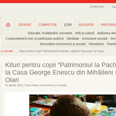
Contul meu
Ca
DESPRE
COMPETIȚIE
ŞTIRI
RESURSE
PARTENE
Educație, învățământ, cercetare
Artă şi cultură
Apărarea drep
Comportament civic şi participare publică
Sănătate
Incluziune socială
Serv
Dezvoltare economică şi socială
Voluntariat
Tinere
și socială
Kituri pentru copii “Patrimoniul la Pachet, stilul Art Nouveau” la Casa...
Kituri pentru copii “Patrimoniul la Pach
la Casa George Enescu din Mihăileni
Olari
01 Aprilie 2022 / Dezvoltare economică și socială