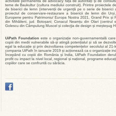
activitate permanentă de advocacy față de autorități și de consult
teme de Baukultur (cultura mediului construit). Printre proiectele
de biserici de lemn (intervenții de urgență pe o serie de biserici a
proiectul de conservare-restaurare a bisericii de lemn din Urși,
Europene pentru Patrimoniu/ Europa Nostra 2021, Grand Prix și 
din Mihăileni, jud. Botoșani; Conacul Neamțu din Olari (centrul e
Golescu din Câmpulung Muscel și colecţia de design și meșteșug H
UiPath Foundation
este o organizație non-guvernamentală care
copiii din medii vulnerabile să-și atingă potențialul și să se dezvolt
egal la educație și prin dezvoltarea competențelor secolului al 21
compania UiPath în ianuarie 2019 și acționează ca o organizație i
Începând cu copiii din România și India, UiPath Foundation derule
profit cu impact la nivel local, regional și național, programe educa
copiilor care se confruntă cu sărăcia.