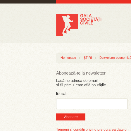
Homepage
ȘTIRI
Dezvoltare economică 
Abonează-te la newsletter
Lasă-ne adresa de email
și fii primul care află noutățile.
E-mail:
Abonare
Termeni și condiții privind prelucrarea datelor