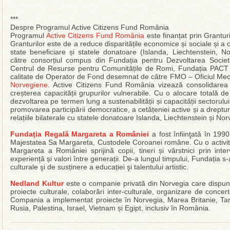
***
Despre Programul Active Citizens Fund România
Programul
Active Citizens Fund România
este finanțat prin Grantur
Granturilor este de a reduce disparitățile economice și sociale și a co
state beneficiare și statele donatoare (Islanda, Liechtenstein, N
către consorțiul compus din Fundația pentru Dezvoltarea Societăț
Centrul de Resurse pentru Comunitățile de Romi, Fundația PACT și
calitate de Operator de Fond desemnat de către FMO – Oficiul Mec
Norvegiene
. Active Citizens Fund România vizează consolidarea soc
creșterea capacității grupurilor vulnerabile. Cu o alocare totală
dezvoltarea pe termen lung a sustenabilității și capacității sectorului s
promovarea participării democratice, a cetățeniei active și a dreptur
relațiile bilaterale cu statele donatoare Islanda, Liechtenstein și No
Fundaţia Regală Margareta a României
a fost înfiinţată în 199
Majestatea Sa Margareta, Custodele Coroanei române. Cu o activit
Margareta a României sprijină copii, tineri și vârstnici prin int
experiență și valori între generații. De-a lungul timpului, Fundația s
culturale şi de susținere a educației şi talentului artistic.
Nedland Kultur
este o companie privată din Norvegia care dispun
proiecte culturale, colaborări inter-culturale, organizare de concerte
Compania a implementat proiecte în Norvegia, Marea Britanie, Ta
Rusia, Palestina, Israel, Vietnam și Egipt, inclusiv în România.