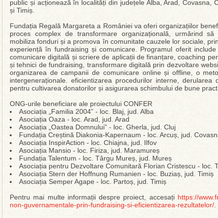
public și acționează în localități din județele Alba, Arad, Covasna,
și Timiș.
Fundația Regală Margareta a României va oferi organizațiilor benefic
proces complex de transformare organizațională, urmărind să 
mobiliza fonduri și a promova în comunitate cauzele lor sociale, prin
experiență în fundraising și comunicare. Programul oferit include 
comunicare digitală și scriere de aplicații de finanțare, coaching pe
și tehnici de fundraising, transformare digitală prin dezvoltare web
organizarea de campanii de comunicare online și offline, o meto
intergeneraționale. eficientizarea procedurilor interne, derulare
pentru cultivarea donatorilor și asigurarea schimbului de bune pract
ONG-urile beneficiare ale proiectului CONFER
Asociația „Familia 2004” - loc. Blaj, jud. Alba
Asociația Oaza - loc. Arad, jud. Arad
Asociația „Oastea Domnului” - loc. Gherla, jud. Cluj
Fundația Creștină Diakonia-Kapernaum - loc. Arcuș, jud. Covas
Asociația InspirAction - loc. Chiajna, jud. Ilfov
Asociația Mansio - loc. Firiza, jud. Maramureș
Fundația Talentum - loc. Târgu Mureș, jud. Mureș
Asociația pentru Dezvoltare Comunitară Florian Cristescu - loc.
Asociația Stern der Hoffnung Rumanien - loc. Buziaș, jud. Timiș
Asociația Semper Agape - loc. Partoș, jud. Timiș
Pentru mai multe informații despre proiect, accesați
https://www.f
non-guvernamentale-prin-fundraising-si-eficientizarea-rezultatelor/.