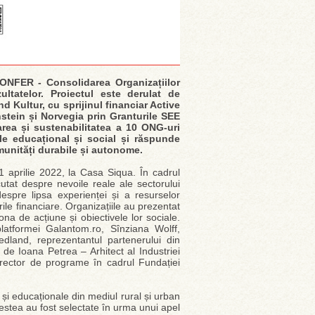
ONFER - Consolidarea Organizațiilor
ltatelor. Proiectul este derulat de
 Kultur, cu sprijinul financiar Active
stein și Norvegia prin Granturile SEE
area și sustenabilitatea a 10 ONG-uri
le educațional și social și răspunde
omunități durabile și autonome.
 aprilie 2022, la Casa Siqua. În cadrul
utat despre nevoile reale ale sectorului
spre lipsa experienței și a resurselor
ile financiare. Organizațiile au prezentat
ona de acțiune și obiectivele lor sociale.
 platformei Galantom.ro, Sînziana Wolff,
land, reprezentantul partenerului din
ă de Ioana Petrea – Arhitect al Industriei
director de programe în cadrul Fundației
și educaționale din mediul rural și urban
cestea au fost selectate în urma unui apel