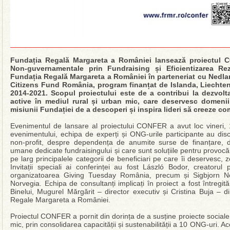
Fundația Regală Margareta a României lansează proiectul C
Non-guvernamentale prin Fundraising și Eficientizarea Rezu
Fundația Regală Margareta a României în parteneriat cu Nedland
Citizens Fund România, program finanțat de Islanda, Liechten
2014-2021. Scopul proiectului este de a contribui la dezvolt
active în mediul rural și urban mic, care deservesc domenii
misiunii Fundației de a descoperi și inspira lideri să creeze c
Evenimentul de lansare al proiectului CONFER a avut loc vineri, 1
evenimentului, echipa de experți și ONG-urile participante au disc
non-profit, despre dependența de anumite surse de finanțare, de
umane dedicate fundraisingului și care sunt soluțiile pentru provocăr
pe larg principalele categorii de beneficiari pe care îi deservesc, z
Invitații speciali ai conferinței au fost László Bodor, creatorul
organizatoarea Giving Tuesday România, precum și Sigbjorn Ned
Norvegia. Echipa de consultanți implicați în proiect a fost întregit
Binelui, Mugurel Mărgărit – director executiv și Cristina Buja – 
Regale Margareta a României.
Proiectul CONFER a pornit din dorința de a susține proiecte sociale 
mic, prin consolidarea capacității și sustenabilității a 10 ONG-uri. A