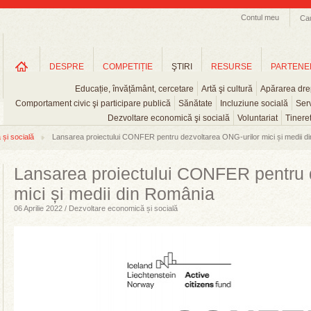
Contul meu
Ca
DESPRE
COMPETIȚIE
ŞTIRI
RESURSE
PARTENE
Educație, învățământ, cercetare
Artă şi cultură
Apărarea drep
Comportament civic şi participare publică
Sănătate
Incluziune socială
Serv
Dezvoltare economică şi socială
Voluntariat
Tinere
și socială
Lansarea proiectului CONFER pentru dezvoltarea ONG-urilor mici și medii din
Lansarea proiectului CONFER pentru 
mici și medii din România
06 Aprilie 2022 / Dezvoltare economică și socială