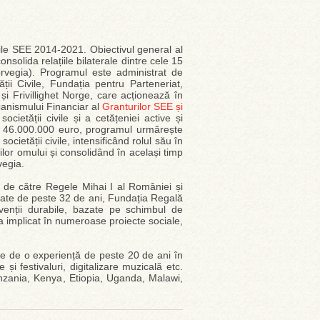
ile SEE 2014-2021. Obiectivul general al
nsolida relațiile bilaterale dintre cele 15
orvegia). Programul este administrat de
ii Civile, Fundația pentru Parteneriat,
 Frivillighet Norge, care acționează în
anismului Financiar al
Granturilor SEE și
ietății civile și a cetățeniei active și
 de 46.000.000 euro, programul urmărește
ocietății civile, intensificând rolul său în
ilor omului și consolidând în același timp
rvegia.
0 de către Regele Mihai I al României și
ate de peste 32 de ani, Fundația Regală
ervenții durabile, bazate pe schimbul de
-a implicat în numeroase proiecte sociale,
e de o experiență de peste 20 de ani în
 și festivaluri, digitalizare muzicală etc.
nzania, Kenya, Etiopia, Uganda, Malawi,