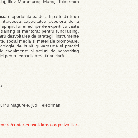
 Cluj, Ilfov, Maramureș, Mureș, Teleorman
iare oportunitatea de a fi parte dintr-un
întărească capacitatea acestora de a
 sprijinul unei echipe de experți cu vastă
training și mentorat pentru fundraising,
ntru dezvoltarea de strategii, instrumente
site, social media și materiale promovare,
dologie de bună guvernanță și practici
a de evenimente și acțiuni de networking
ici pentru consolidarea financiară.
na
 Turnu Măgurele, jud. Teleorman
rmr.ro/confer-consolidarea-organizatiilor-