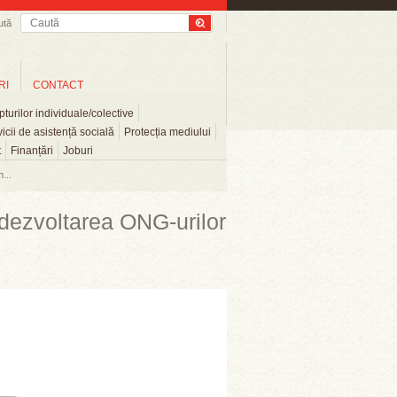
ută
RI
CONTACT
turilor individuale/colective
icii de asistență socială
Protecția mediului
t
Finanțări
Joburi
...
dezvoltarea ONG-urilor