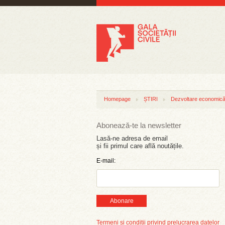
Homepage
ȘTIRI
Dezvoltare economică 
Abonează-te la newsletter
Lasă-ne adresa de email
și fii primul care află noutățile.
E-mail:
Abonare
Termeni și condiții privind prelucrarea datelor