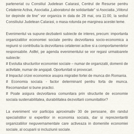
parteneriat cu Consiliul Judetean Calarasi, Centrul de Resurse pentru
Cetatenie Activa, Asociatia „Laboratorul de solidaritate” si Asociatia „Viitorul
lor depinde de tine” vor organiza in data de 28 mai, ora 11:00, la sediul
Consiliului Judetean Calarasi, o masa rotunda pe marginea acestei teme.
Evenimentul va supune dezbaterii subiecte de interes, precum: importanta
organizatiilor economiei sociale pentru dezvoltarea socio-economica a
regiunii si contributia la dezvoltarea cetateniei active si a comportamentelor
responsabile. Astfel, pe agenda evenimentului se vor regasi urmatoarele
subiecte:
# Evolutia structurilor economiei sociale – numar de organizatii, domenii de
activitate, numar de angajati. Oportunitati si provocari.
#
Impactul crizei economice asupra migratiei fortei de munca din Romania.
#
Economia sociala - factor determinant pentru forta de munca.
Recomandari si bune practici.
#
Poate asigura dezvoltarea comunitara prin structurile de economie
sociala sustenabilitatea, durabilitatea dezvoltarii comunitatilor?
La eveniment vor participa aproximativ 30 de persoane, din randul
specialistilor si expertilor in economia sociala, dar si reprezentantii
organizatiilor neguvernamentale care activeaza in domeniile economiei
sociale, al ocuparii si incluziunii sociale.