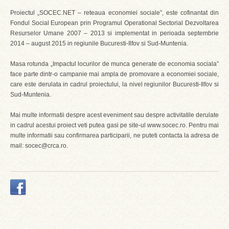
Proiectul „SOCEC.NET – reteaua economiei sociale”, este cofinantat din
Fondul Social European prin Programul Operational Sectorial Dezvoltarea
Resurselor Umane 2007 – 2013 si implementat in perioada septembrie
2014 – august 2015 in regiunile Bucuresti-Ilfov si Sud-Muntenia.
Masa rotunda „Impactul locurilor de munca generate de economia sociala”
face parte dintr-o campanie mai ampla de promovare a economiei sociale,
care este derulata in cadrul proiectului, la nivel regiunilor Bucuresti-Ilfov si
Sud-Muntenia.
Mai multe informatii despre acest eveniment sau despre activitatile derulate
in cadrul acestui proiect veti putea gasi pe site-ul www.socec.ro. Pentru mai
multe informatii sau confirmarea participarii, ne puteti contacta la adresa de
mail: socec@crca.ro.