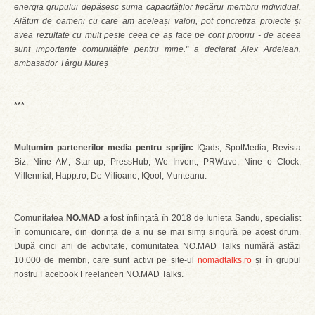
energia grupului depășesc suma capacităților fiecărui membru individual.
Alături de oameni cu care am aceleași valori, pot concretiza proiecte și
avea rezultate cu mult peste ceea ce aș face pe cont propriu - de aceea
sunt importante comunitățile pentru mine." a declarat Alex Ardelean,
ambasador Târgu Mureș
***
Mulțumim partenerilor media pentru sprijin:
IQads, SpotMedia, Revista
Biz, Nine AM, Star-up, PressHub, We Invent, PRWave, Nine o Clock,
Millennial, Happ.ro, De Milioane, IQool, Munteanu.
Comunitatea
NO.MAD
a fost înființată în 2018 de Iunieta Sandu, specialist
în comunicare, din dorința de a nu se mai simți singură pe acest drum.
După cinci ani de activitate, comunitatea NO.MAD Talks numără astăzi
10.000 de membri, care sunt activi pe site-ul
nomadtalks.ro
și în grupul
nostru Facebook Freelanceri NO.MAD Talks.