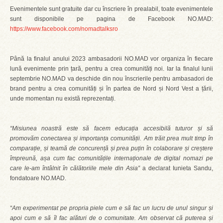
Evenimentele sunt gratuite dar cu înscriere în prealabil, toate evenimentele
sunt disponibile pe pagina de Facebook NO.MAD:
https://www.facebook.com/nomadtalksro
Până la finalul anului 2023 ambasadorii NO.MAD vor organiza în fiecare
lună evenimente prin țară, pentru a crea comunități noi. Iar la finalul lunii
septembrie NO.MAD va deschide din nou înscrierile pentru ambasadori de
brand pentru a crea comunități și în partea de Nord și Nord Vest a țării,
unde momentan nu există reprezentați.
“Misiunea noastră este să facem educația accesibilă tuturor și să
promovăm conectarea și importanța comunității. Am trăit prea mult timp în
comparație, și teamă de concurență și prea puțin în colaborare și creștere
împreună, așa cum fac comunitățile internaționale de digital nomazi pe
care le-am întâlnit în călătoriile mele din Asia”
a declarat Iunieta Sandu,
fondatoare NO.MAD.
“Am experimentat pe propria piele cum e să fac un lucru de unul singur și
apoi cum e să îl fac alături de o comunitate. Am observat că puterea și