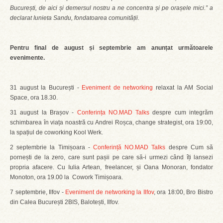
București, de aici și demersul nostru a ne concentra și pe orașele mici.” a
declarat Iunieta Sandu, fondatoarea comunității.
Pentru final de august și septembrie am anunțat următoarele
evenimente.
31 august la București -
Eveniment de networking
relaxat la AM Social
Space, ora 18.30.
31 august la Brașov -
Conferința NO.MAD Talks
despre cum integrăm
schimbarea în viața noastră cu Andrei Roșca, change strategist, ora 19:00,
la spațiul de coworking Kool Werk.
2 septembrie la Timișoara -
Conferință NO.MAD Talks
despre Cum să
pornești de la zero, care sunt pașii pe care să-i urmezi când îți lansezi
propria afacere. Cu Iulia Artean, freelancer, și Oana Monoran, fondator
Monoton, ora 19.00 la Cowork Timișoara.
7 septembrie, Ilfov -
Eveniment de networking la Ilfov
, ora 18:00, Bro Bistro
din Calea București 2BIS, Balotești, Ilfov.