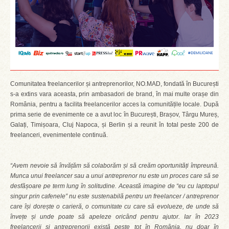
Comunitatea freelancerilor și antreprenorilor, NO.MAD, fondată în București
s-a extins vara aceasta, prin ambasadori de brand, în mai multe orașe din
România, pentru a facilita freelancerilor acces la comunitățile locale. După
prima serie de evenimente ce a avut loc în București, Brașov, Târgu Mureș,
Galați, Timișoara, Cluj Napoca, și Berlin și a reunit în total peste 200 de
freelanceri, evenimentele continuă.
“Avem nevoie să învățăm să colaborăm și să creăm oportunități împreună.
Munca unui freelancer sau a unui antreprenor nu este un proces care să se
desfășoare pe term lung în solitudine. Această imagine de “eu cu laptopul
singur prin cafenele” nu este sustenabilă pentru un freelancer / antreprenor
care își dorește o carieră, o comunitate cu care să evolueze, de unde să
învețe și unde poate să apeleze oricând pentru ajutor. Iar în 2023
freelancerii și antreprenorii există peste tot în România, nu doar în