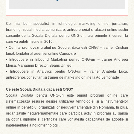
Cei mai buni specialisti in tehnologie, marketing online, jurnalism,
branding, social media, comunicare, antreprenoriat si afaceri online sustin
cursurile de la Scoala Digitala pentru ONG-uri. Iata primele 3 cursuri la
care va puteti inscrie in 2016:
• Cum te promovezi gratuit pe Google, daca esti ONG? – trainer Cristian
Ignat, fondator al agentiei online Canopy.ro
• Introducere in Inbound Marketing pentru ONG-uri – trainer Andreea
Moisa, Managing Director, Beans United
• Introducere in Analytics pentru ONG-uri – trainer Anabela Luca,
antreprenor, consultant si trainer de marketing online la Ad Lemonade
Ce este Scoala Digitala daca esti ONG?
Scoala Digitala pentru ONG-uri este primul program online care
sistematizeaza resurse despre utilizarea tehnologiei și a instrumentelor
online in beneficiul organizatiilor neguvernamentale din Romania. In plus,
organizatiile neguvernamentale care participa activ in program au sansa
sa obtina diplome si certificate care vor atesta capacitatea de adoptie si
implementare a noilor tehnologii.