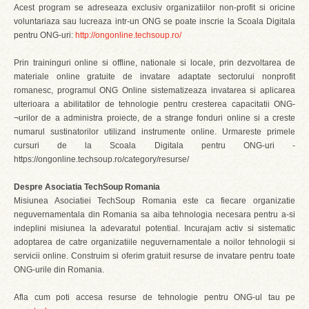
Acest program se adreseaza exclusiv organizatiilor non-profit si oricine
voluntariaza sau lucreaza intr-un ONG se poate inscrie la Scoala Digitala
pentru ONG-uri:
http://ongonline.techsoup.ro/
Prin traininguri online si offline, nationale si locale, prin dezvoltarea de
materiale online gratuite de invatare adaptate sectorului nonprofit
romanesc, programul ONG Online sistematizeaza invatarea si aplicarea
ulterioara a abilitatilor de tehnologie pentru cresterea capacitatii ONG-
¬urilor de a administra proiecte, de a strange fonduri online si a creste
numarul sustinatorilor utilizand instrumente online. Urmareste primele
cursuri de la Scoala Digitala pentru ONG-uri -
https://ongonline.techsoup.ro/category/resurse/
Despre Asociatia TechSoup Romania
Misiunea Asociatiei TechSoup Romania este ca fiecare organizatie
neguvernamentala din Romania sa aiba tehnologia necesara pentru a-si
indeplini misiunea la adevaratul potential. Incurajam activ si sistematic
adoptarea de catre organizatiile neguvernamentale a noilor tehnologii si
servicii online. Construim si oferim gratuit resurse de invatare pentru toate
ONG-urile din Romania.
Afla cum poti accesa resurse de tehnologie pentru ONG-ul tau pe