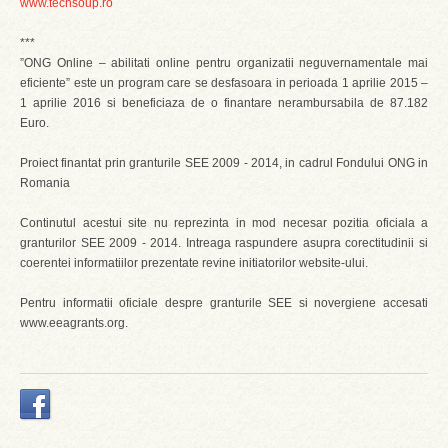
www.techsoup.ro
***
”ONG Online – abilitati online pentru organizatii neguvernamentale mai
eficiente” este un program care se desfasoara in perioada 1 aprilie 2015 –
1 aprilie 2016 si beneficiaza de o finantare nerambursabila de 87.182
Euro.
Proiect finantat prin granturile SEE 2009 - 2014, in cadrul Fondului ONG in
Romania
Continutul acestui site nu reprezinta in mod necesar pozitia oficiala a
granturilor SEE 2009 - 2014. Intreaga raspundere asupra corectitudinii si
coerentei informatiilor prezentate revine initiatorilor website-ului.
Pentru informatii oficiale despre granturile SEE si novergiene accesati
www.eeagrants.org.