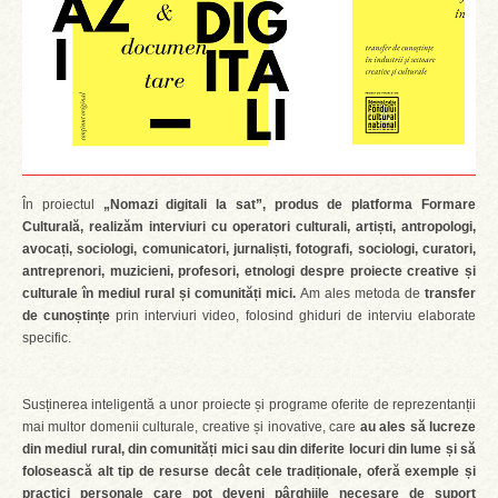
În proiectul
„Nomazi digitali la sat”, produs de platforma Formare
Culturală, realizăm interviuri cu operatori culturali, artiști, antropologi,
avocați, sociologi, comunicatori, jurnaliști, fotografi, sociologi, curatori,
antreprenori, muzicieni, profesori, etnologi despre proiecte creative și
culturale în mediul rural și comunități mici.
Am ales metoda de
transfer
de cunoștințe
prin interviuri video, folosind ghiduri de interviu elaborate
specific.
Susținerea inteligentă a unor proiecte și programe oferite de reprezentanții
mai multor domenii culturale, creative și inovative, care
au ales să lucreze
din mediul rural, din comunități mici sau din diferite locuri din lume și să
folosească alt tip de resurse decât cele tradiționale, oferă exemple și
practici personale care pot deveni pârghiile necesare de suport