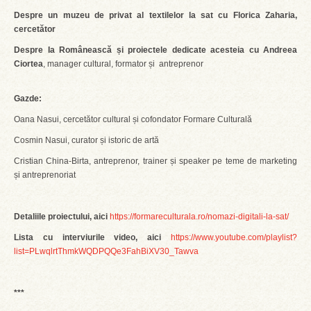
Despre un muzeu de privat al textilelor la sat cu Florica Zaharia,
cercetător
Despre Ia Românească și proiectele dedicate acesteia cu Andreea
Ciortea
, manager cultural, formator și antreprenor
Gazde:
Oana Nasui, cercetător cultural și cofondator Formare Culturală
Cosmin Nasui, curator și istoric de artă
Cristian China-Birta, antreprenor, trainer și speaker pe teme de marketing
și antreprenoriat
Detaliile proiectului, aici
https://formareculturala.ro/nomazi-digitali-la-sat/
Lista cu interviurile video, aici
https://www.youtube.com/playlist?
list=PLwqlrtThmkWQDPQQe3FahBiXV30_Tawva
***