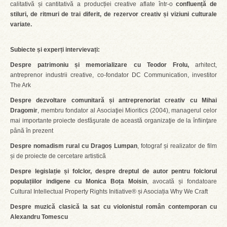
calitativă și cantitativă a producției creative aflate într-o
confluență de
stiluri, de ritmuri de trai diferit, de rezervor creativ și viziuni culturale
variate.
Subiecte și experți intervievați:
Despre patrimoniu și memorializare cu Teodor Frolu,
arhitect,
antreprenor industrii creative, co-fondator DC Communication, investitor
The Ark
Despre dezvoltare comunitară și antreprenoriat creativ cu Mihai
Dragomir
, membru fondator al Asociaţiei Mioritics (2004), managerul celor
mai importante proiecte desfăşurate de această organizaţie de la înfiinţare
până în prezent
Despre nomadism rural cu Dragoș Lumpan
, fotograf și realizator de film
și de proiecte de cercetare artistică
Despre legislație și folclor, despre dreptul de autor pentru folclorul
populațiilor indigene cu Monica Boța Moisin
, avocată și fondatoare
Cultural Intellectual Property Rights Initiative® și Asociația Why We Craft
Despre muzică clasică la sat cu violonistul român contemporan cu
Alexandru Tomescu