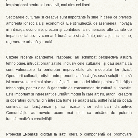
inspirațional
pentru toți creativii, mai ales cei tineri.
Sectoarele culturale și creative sunt importante în sine în ceea ce privește
amprenta lor socială și economică. Ele stimulează, de asemenea, inovația
în întreaga economie, precum și contribuie la numeroase alte canale de
impact social pozitiv cum ar fi bunăstare și sănătate, educație, incluziune,
regenerare urbană și rurală.
Crizele recente (pandemie, războaie) au schimbat perspectiva asupra
tehnologiei, întrucât organizațiile, inclusiv cele culturale, își dau seama că
sunt vulnerabile la perturbări imprevizibile ale modelului lor „fizic”.
Operatorii culturali, artiștii, antreprenorii caută să găsească soluții cum să
își manevreze cel mai bine entitățile într-un model hibrid pentru a îmbrățișa
tehnologia, pentru o nouă generație de consumatori de cultură și inovație.
Este important și interesant de urmărit modul în care artiștii, autorii, creatorii
și operatorii culturali din întreaga lume se adaptează, astfel încât să poată
continua să funcționeze și să reziste unor schimbări disruptive.
Comunitățile au nevoie acum mai mult ca oricând de puterea
transformativă a creativității.
Proiectul
„Nomazi digitali la sat”
oferă o componentă de promovare