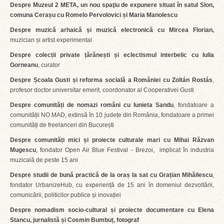
Despre Muzeul 2 META, un nou spaţiu de expunere situat în satul Slon,
comuna Cerașu cu Romelo Pervolovici și Maria Manolescu
Despre muzică arhaică și muzică electronică cu Mircea Florian,
muzician și artist experimental
Despre colecții private țărănești și eclectismul interbelic cu Iulia
Gorneanu
, curator
Despre Școala Gusti și reforma socială a României cu Zoltán Rostás
,
profesor doctor universitar emerit, coordonator al Cooperativei Gusti
Despre comunități de nomazi români cu Iunieta Sandu
, fondatoare a
comunității NO.MAD, extinsă în 10 județe din România, fondatoare a primei
comunități de freelanceri din București
Despre comunități mici și proiecte culturale mari cu Mihai Răzvan
Mugescu
, fondator Open Air Blue Festival - Brezoi, implicat în industria
muzicală de peste 15 ani
Despre studii de bună practică de la oraș la sat cu Grațian Mihăilescu
,
fondator UrbanizeHub, cu experiență de 15 ani în domeniul dezvoltării,
comunicării, politicilor publice și inovației
Despre nomadism socio-cultural și proiecte documentare cu Elena
Stancu, jurnalistă și Cosmin Bumbuț, fotograf