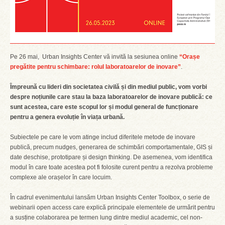
Pe 26 mai, Urban Insights Center vă invită la sesiunea online
“Orașe
pregătite pentru schimbare: rolul laboratoarelor de inovare”
.
Împreună cu lideri din societatea civilă și din mediul public, vom vorbi
despre noțiunile care stau la baza laboratoarelor de inovare publică: ce
sunt acestea, care este scopul lor și modul general de funcționare
pentru a genera evoluție în viața urbană.
Subiectele pe care le vom atinge includ diferitele metode de inovare
publică, precum nudges, generarea de schimbări comportamentale, GIS și
date deschise, prototipare și design thinking. De asemenea, vom identifica
modul în care toate acestea pot fi folosite curent pentru a rezolva probleme
complexe ale orașelor în care locuim.
În cadrul evenimentului lansăm Urban Insights Center Toolbox, o serie de
webinarii open access care explică principale elementele de urmărit pentru
a susține colaborarea pe termen lung dintre mediul academic, cel non-