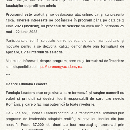
sau Ploiești
, dar este deschis și tinerelor care studiază în cadrul
facultăților cu profil non-tehnic
.
Programul este
gratuit
și se desfășoară atât online, cât și cu prezență
fizică.
Tinerele interesate se pot înscrie în program
până pe data de
1
iunie 2023 (inclusiv)
, iar
procesul de selecție
va avea loc în perioada
25
mai – 22 iunie 2023
.
Participantele vor fi selectate dintre persoanele cele mai dedicate și
motivate pentru a se dezvolta, calități demonstrate prin
formularul de
aplicare, CV și interviul de selecție
.
Mai multe
informații despre program
, precum și
formularul de înscriere
sunt disponibile pe
https://herenergyacademy.ro/
.
***
Despre Fundația Leaders
Fundația Leaders este organizația care formează și susține oamenii cu
valori și principii să devină liderii responsabili de care are nevoie
România și care o fac mai puternică la toate nivelurile.
De 23 de ani, Fundația Leaders contribuie la transformarea României prin
programe de leadership adaptate realității și nevoilor tinerilor din țara
noastră.
Peste 37.000 de tineri au fost recrutați și antrenați prin