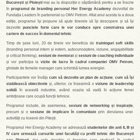
București și Ploiești
mai au la dispoziție o săptămână pentru a se înscrie
în
programul de branding personal Her Energy Academy
dezvoltat de
Fundația Leaders în parteneriat cu OMV Petrom. Aflat anul acesta la a doua
ediție, programul își propune să ajute tinerele să își descopere și să își
dezvolte
punctele forte care le vor conduce spre construirea unei
cariere de succes în domeniul tehnic
.
Timp de șase luni, 20 de tinere vor beneficia de
traininguri soft skills
(branding personal intern și extern, autocunoaștere, viziune, angajabilitate
și critical thinking),
sesiuni de mentorat
și
sesiuni de coaching individuale
și vor participa la
vizite de lucru în cadrul companiei OMV Petrom
,
ghidate de femeile manager care schimbă lumea energiei.
Participantele vor învăța
cum să dezvolte un
plan de acțiune
,
cum să își
stabilească obiectivele
și, ulterior, ce înseamnă o
viziune de leadership
solidă
în această industrie, având ocazia să vadă în acțiune femei
ambițioase care ocupă funcții tehnice.
Programul include, de asemenea,
sesiuni de networking și inspirație
,
precum și o
sesiune de implicare în comunitate
prin derularea unei
activități cu liceenii din Pitești.
Programul Her Energy Academy se adresează
studentelor din anii II, III și
IV care urmează cursurile unei facultăți cu profil tehnic din București