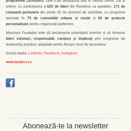
programele LEADERS
, care s-au desfășurat atât în mediul offline, cât și
online, cu participarea a
625 de lideri
din România ca speakeri,
171 de
companii partenere
din peste 30 de domenii de activitate, cu programe
derulate în
75 de comunități urbane și rurale
și
60 de proiecte
personalizate
pentru organizații partenere.
Misiunea Fundației este să declanșeze potențialul tinerilor și să formeze
lideri vizionari, responsabili, curajoși și implicați
prin programe de
leadership practice, adaptate pentru fiecare nivel de dezvoltare.
Social media:
LinkedIn
,
Facebook
,
Instagram
www.leaders.ro
Abonează-te la newsletter