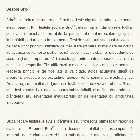
®
Despre Brio
®
Brio
este prima și singura platformă de teste digitale standardizate pentru
®
elevii români. Prin testele școlare Brio
, elevii români din clasele I-XII își
pot evalua obiectiv cunoștințele la principalele materii școlare și își pot
îmbunătăți performanța la examene. Testele standardizate sunt dezvoltate
pe baza unor principii științifice de măsurare (ramura științei care se ocupă
de aceasta se numește psihometrie), astfel încât întrebările, procedurile de
scorare și de interpretare să fie aceleași pentru toate persoanele care trec
prin testul respectiv. Ele utilizează metode statistice complexe pentru a
respecta principiile de fidelitate și validitate, adică acuratețe (lipsă de
eroare) și adecvare (corectitudine, acoperirea teritoriului conceptual țintit).
De aceea, sunt mult mai riguroase decât testele dezvoltate ad-hoc. Scorul
unui test standardizat nu este supus subiectivității, el nefiind dependent de
blândețea sau severitatea evaluatorului ori de lejeritatea ori dificultatea
întrebărilor.
După fiecare testare, elevul și părintele sau profesorul primesc un raport de
®
evaluare — Raportul Brio
— un document detaliat ce descompune în
termeni foarte clari aspectele din subcapitolele analizate, indicând ce