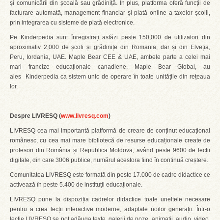
și comunicării din școală sau grădiniță. În plus, platforma oferă funcții de
facturare automată, management financiar și plată online a taxelor școlii,
prin integrarea cu sisteme de plată electronice.
Pe Kinderpedia sunt înregistrați astăzi peste 150,000 de utilizatori din
aproximativ 2,000 de școli și grădinițe din Romania, dar și din Elveția,
Peru, Iordania, UAE. Maple Bear CEE & UAE, ambele parte a celei mai
mari francize educaționale canadiene, Maple Bear Global, au
ales Kinderpedia ca sistem unic de operare în toate unitățile din rețeaua
lor.
Despre LIVRESQ (
www.livresq.com
)
LIVRESQ cea mai importantă platformă de creare de conținut educațional
românesc, cu cea mai mare bibliotecă de resurse educaționale create de
profesori din România și Republica Moldova, având peste 9600 de lecții
digitale, din care 3006 publice, numărul acestora fiind în continuă creștere.
Comunitatea LIVRESQ este formată din peste 17.000 de cadre didactice ce
activează în peste 5.400 de instituții educaționale.
LIVRESQ pune la dispoziția cadrelor didactice toate uneltele necesare
pentru a crea lecții interactive moderne, adaptate noilor generații. Într-o
lecție LIVRESQ se pot adăuga texte, galerii de poze, animații, audio, video,