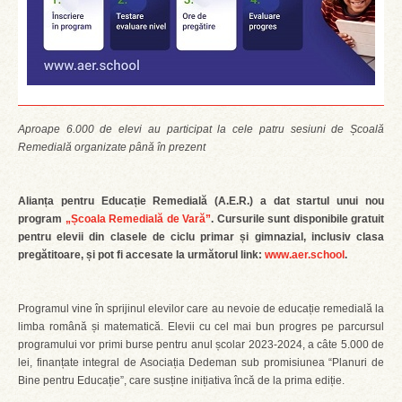
Aproape 6.000 de elevi au participat la cele patru sesiuni de Școală
Remedială organizate până în prezent
Alianța pentru Educație Remedială (A.E.R.) a dat startul unui nou
program
„Școala Remedială de Vară”
. Cursurile sunt disponibile gratuit
pentru elevii din clasele de ciclu primar și gimnazial, inclusiv clasa
pregătitoare, și pot fi accesate la următorul link:
www.aer.school
.
Programul vine în sprijinul elevilor care au nevoie de educație remedială la
limba română și matematică. Elevii cu cel mai bun progres pe parcursul
programului vor primi burse pentru anul școlar 2023-2024, a câte 5.000 de
lei, finanțate integral de Asociația Dedeman sub promisiunea “Planuri de
Bine pentru Educație”, care susține inițiativa încă de la prima ediție.