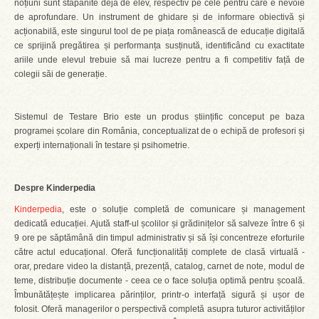
noțiuni sunt stăpânite deja de elev, respectiv pe cele pentru care e nevoie
de aprofundare. Un instrument de ghidare și de informare obiectivă și
acționabilă, este singurul tool de pe piața românească de educație digitală
ce sprijină pregătirea și performanța susținută, identificând cu exactitate
ariile unde elevul trebuie să mai lucreze pentru a fi competitiv față de
colegii săi de generație.
Sistemul de Testare Brio este un produs științific conceput pe baza
programei școlare din România, conceptualizat de o echipă de profesori și
experți internaționali în testare și psihometrie.
Despre Kinderpedia
Kinderpedia
, este o soluție completă de comunicare și management
dedicată educației. Ajută staff-ul școlilor și grădinițelor să salveze între 6 și
9 ore pe săptămână din timpul administrativ și să își concentreze eforturile
către actul educațional. Oferă funcționalități complete de clasă virtuală -
orar, predare video la distanță, prezență, catalog, carnet de note, modul de
teme, distribuție documente - ceea ce o face soluția optimă pentru școală.
Îmbunătățește implicarea părinților, printr-o interfață sigură și ușor de
folosit. Oferă managerilor o perspectivă completă asupra tuturor activităților