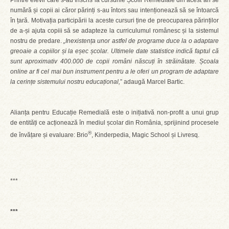
Printre elevii care s-au înscris la cursurile Școlii Remediale din acest an se
numără și copii ai căror părinți s-au întors sau intenționează să se întoarcă
în țară. Motivația participării la aceste cursuri ține de preocuparea părinților
de a-și ajuta copiii să se adapteze la curriculumul românesc și la sistemul
nostru de predare.
„Inexistența unor astfel de programe duce la o adaptare
greoaie a copiilor și la eșec școlar. Ultimele date statistice indică faptul că
sunt aproximativ 400.000 de copii români născuți în străinătate. Școala
online ar fi cel mai bun instrument pentru a le oferi un program de adaptare
la cerințe sistemului nostru educațional,
” adaugă Marcel Bartic.
Alianța pentru Educație Remedială este o inițiativă non-profit a unui grup
de entități ce acționează în mediul școlar din România, sprijinind procesele
®
de învățare și evaluare: Brio
, Kinderpedia, Magic School și Livresq.
***
***