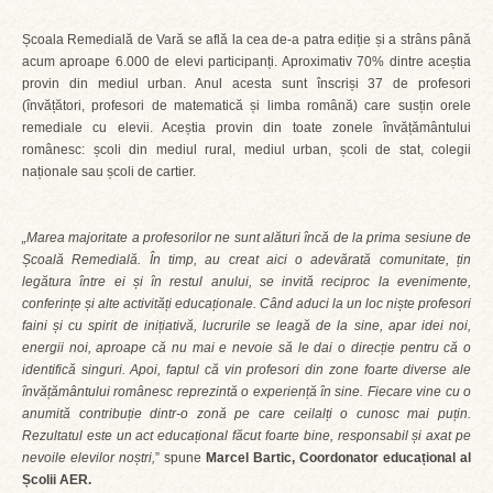
Școala Remedială de Vară se află la cea de-a patra ediție și a strâns până
acum aproape 6.000 de elevi participanți. Aproximativ 70% dintre aceștia
provin din mediul urban. Anul acesta sunt înscriși 37 de profesori
(învățători, profesori de matematică și limba română) care susțin orele
remediale cu elevii. Aceștia provin din toate zonele învățământului
românesc: școli din mediul rural, mediul urban, școli de stat, colegii
naționale sau școli de cartier.
„Marea majoritate a profesorilor ne sunt alături încă de la prima sesiune de
Școală Remedială. În timp, au creat aici o adevărată comunitate, țin
legătura între ei și în restul anului, se invită reciproc la evenimente,
conferințe și alte activități educaționale. Când aduci la un loc niște profesori
faini și cu spirit de inițiativă, lucrurile se leagă de la sine, apar idei noi,
energii noi, aproape că nu mai e nevoie să le dai o direcție pentru că o
identifică singuri. Apoi, faptul că vin profesori din zone foarte diverse ale
învățământului românesc reprezintă o experiență în sine. Fiecare vine cu o
anumită contribuție dintr-o zonă pe care ceilalți o cunosc mai puțin.
Rezultatul este un act educațional făcut foarte bine, responsabil și axat pe
nevoile elevilor noștri,
” spune
Marcel Bartic, Coordonator educațional al
Școlii AER.