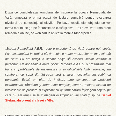
După ce completează formularul de înscriere la Școala Remedială de
Vară, urmează o primă etapă de testare sumativă pentru evaluarea
nivelului de cunoștințe al elevilor. Pe baza rezultatelor obținute se vor
forma mai multe grupe în funcție de clasă și nivel. Toți elevii vor urma orele
remediale online, pe web sau în aplicația mobilă Kinderpedia.
„Școala Remedială A.E.R. este o experiență de viață pentru noi, copiii.
Este cu adevărat incredibil cât de mult se poate realiza într-un interval atât
de scurt. Eu am reușit la fiecare ediție să excelez școlar, cultural și
personal. Am dobândit la orele Școlii Remediale A.E.R. o profunzime mai
bună în problemele de matematică și în dificultățile limbii române, am
colaborat cu copii din întreaga țară și m-am dezvoltat incredibil ca
persoană. Există un plan de învățare bine conceput, cu profesori
extraordinari, răbdători și foarte bine pregătiți, care au metode extrem de
interesante de predare și explicare cu ajutorul cărora înțelegem noțiuni pe
care nu am reușit să le înțelegem în timpul anului școlar,
” spune
Daniel
Ștefan, absolvent al clasei a VII-a.