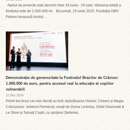
Apelul de proiecte este deschis între 19 iunie - 24 iulie; Valoarea totală a
fondului este de 1.500.000 lei. București, 19 iunie 2025. Fundația OMV
Petrom lansează fondul...
Demonstrație de generozitate la Festivalul Brazilor de Crăciun:
1.000.000 de euro, pentru accesul real la educație al copiilor
vulnerabili
11 Dec 2024
Primii trei brazi cei mai râvniți au fost: Apărătoarea Viselor, Cheers și Magia
Crăciunului: Jobenul Fermecat, creați de Doina Levintza, Omid Ghannadi &
Le Store și Salvați Copiii, cu sprijinul Ștefaniei...