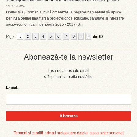
19 Sep 2024
United Way România invită organizațiile neguvernamentale să aplice
pentru a obține finanțarea proiectelor de educație, sănătate și integrare
socio-economică în perioada 2025 - 2027 (3...
Page:
1
2
3
4
5
6
7
8
›
»
din 68
Abonează-te la newsletter
Lasă-ne adresa de email
și fii primul care află noutățile.
E-mail:
Abonare
Termeni și condiții privind prelucrarea datelor cu caracter personal