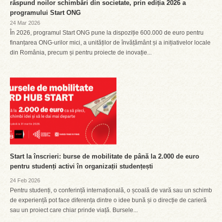
răspund noilor schimbări din societate, prin ediția 2026 a
programului Start ONG
24 Mar 2026
În 2026, programul Start ONG pune la dispoziție 600.000 de euro pentru
finanțarea ONG-urilor mici, a unităților de învățământ și a inițiativelor locale
din România, precum și pentru proiecte de inovație...
Start la înscrieri: burse de mobilitate de până la 2.000 de euro
pentru studenți activi în organizații studențești
24 Feb 2026
Pentru studenți, o conferință internațională, o școală de vară sau un schimb
de experiență pot face diferența dintre o idee bună și o direcție de carieră
sau un proiect care chiar prinde viață. Bursele...