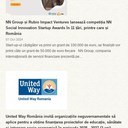
NN Group și Rubio Impact Ventures lansează competiția NN
Social Innovation Startup Awards în 11 țări, printre care și
România
07 Oct 2024
Start-up-ul câștigător va primi un grant de 100.000 de euro, iar finaliștii vor
primi câte un grant de 50.000 de euro fiecare NN Group, compania
internațională de servicii financiare prezentă pe...
United Way România invită organizațiile neguvernamentale să
aplice pentru a obține finanțarea proiectelor de educație, sănătate
și integrare socio-economică în perioada 2025 - 2027 (3 ani).