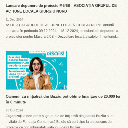
Lansare depunere de proiecte M6/6B - ASOCIAȚIA GRUPUL DE
ACȚIUNE LOCALĂ GIURGIU NORD
11 Dec 2024
ASOCIAȚIA GRUPUL DE ACȚIUNE LOCALĂ GIURGIU NORD, anunță
lansarea în perioada 09.12.2024 – 18.12.2024, a sesiunii de depunere a
proiectelor pentru Măsura 6/6B – Dezvoltare locală a satelor în teritoriul...
Oamenii cu inițiativă din Buzău pot obține finanțare de 20.000 lei
în 6 minute
25 Oct 2024
Organizațiile non-profit și grupurile de inițiativă din județul Buzău sunt
invitate de Fundația Comunitară Buzău să participe la un concurs de
proiecte ce pot îmbunătăți viața în județul Buzău....