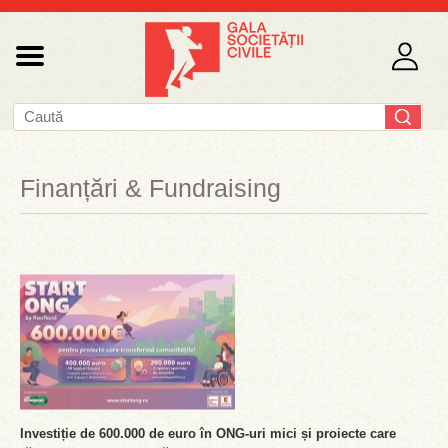
Finanțări & Fundraising
Investiție de 600.000 de euro în ONG-uri mici și proiecte care