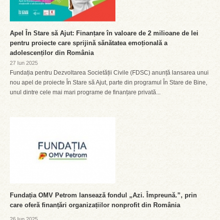
Apel În Stare să Ajut: Finanțare în valoare de 2 milioane de lei
pentru proiecte care sprijină sănătatea emoțională a
adolescenților din România
27 Iun 2025
Fundația pentru Dezvoltarea Societății Civile (FDSC) anunță lansarea unui
nou apel de proiecte În Stare să Ajut, parte din programul În Stare de Bine,
unul dintre cele mai mari programe de finanțare privată...
Fundația OMV Petrom lansează fondul „Azi. Împreună.”, prin
care oferă finanțări organizațiilor nonprofit din România
26 Iun 2025