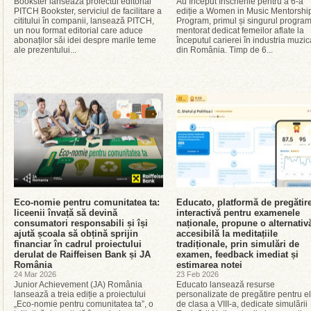
Bookster lansează proiectul editorial
Au început înscrierile pentru a 6-a
PITCH Bookster, serviciul de facilitare a
ediție a Women in Music Mentorshi
cititului în companii, lansează PITCH,
Program, primul și singurul progra
un nou format editorial care aduce
mentorat dedicat femeilor aflate la
abonaților săi idei despre marile teme
începutul carierei în industria muzic
ale prezentului...
din România. Timp de 6...
Eco-nomie pentru comunitatea ta:
Educato, platformă de pregătir
liceenii învață să devină
interactivă pentru examenele
consumatori responsabili și își
naționale, propune o alternativ
ajută școala să obțină sprijin
accesibilă la meditațiile
financiar în cadrul proiectului
tradiționale, prin simulări de
derulat de Raiffeisen Bank și JA
examen, feedback imediat și
România
estimarea notei
24 Mar 2026
23 Feb 2026
Junior Achievement (JA) România
Educato lansează resurse
lansează a treia ediție a proiectului
personalizate de pregătire pentru el
„Eco-nomie pentru comunitatea ta”, o
de clasa a VIII-a, dedicate simulării