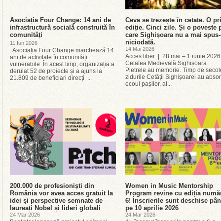
Asociația Four Change: 14 ani de
Ceva se trezește în cetate. O p
infrastructură socială construită în
ediție. Cinci zile. Și o poveste 
comunități
care Sighișoara nu a mai spus
niciodată.
11 Iun 2026
14 Mai 2026
Asociația Four Change marchează 14
Acces liber | 28 mai – 1 iunie 2026
ani de activitate în comunități
Cetatea Medievală Sighișoara
vulnerabile În acest timp, organizația a
Pietrele au memorie. Timp de secol
derulat 52 de proiecte și a ajuns la
zidurile Cetății Sighișoarei au absor
21.809 de beneficiari direcți ...
ecoul pașilor, al...
200.000 de profesioniști din
Women in Music Mentorship
România vor avea acces gratuit la
Program revine cu ediția numă
idei şi perspective semnate de
6! Înscrierile sunt deschise pâ
laureați Nobel și lideri globali
pe 10 aprilie 2026
24 Mar 2026
24 Mar 2026