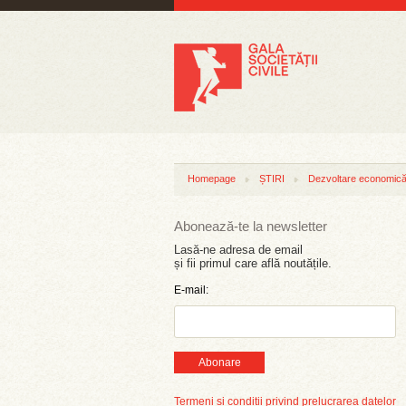
Homepage
ȘTIRI
Dezvoltare economică 
Abonează-te la newsletter
Lasă-ne adresa de email
și fii primul care află noutățile.
E-mail:
Abonare
Termeni și condiții privind prelucrarea datelor