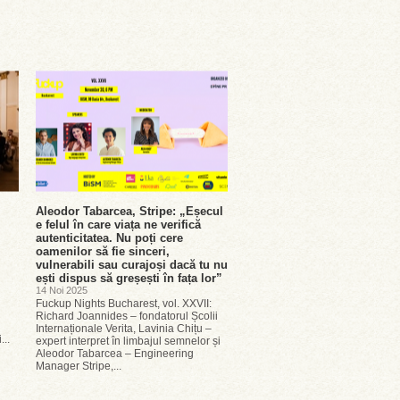
Aleodor Tabarcea, Stripe: „Eșecul
e felul în care viața ne verifică
autenticitatea. Nu poți cere
oamenilor să fie sinceri,
vulnerabili sau curajoși dacă tu nu
ești dispus să greșești în fața lor”
14 Noi 2025
Fuckup Nights Bucharest, vol. XXVII:
Richard Joannides – fondatorul Școlii
Internaționale Verita, Lavinia Chițu –
...
expert interpret în limbajul semnelor și
Aleodor Tabarcea – Engineering
Manager Stripe,...