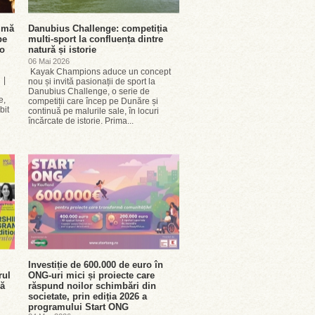
rimă
Danubius Challenge: competiția
pe
multi-sport la confluența dintre
-o
natură și istorie
06 Mai 2026
Kayak Champions aduce un concept
 |
nou și invită pasionații de sport la
Danubius Challenge, o serie de
e,
competiții care încep pe Dunăre și
bit
continuă pe malurile sale, în locuri
încărcate de istorie. Prima...
Investiție de 600.000 de euro în
rul
ONG-uri mici și proiecte care
nă
răspund noilor schimbări din
societate, prin ediția 2026 a
programului Start ONG