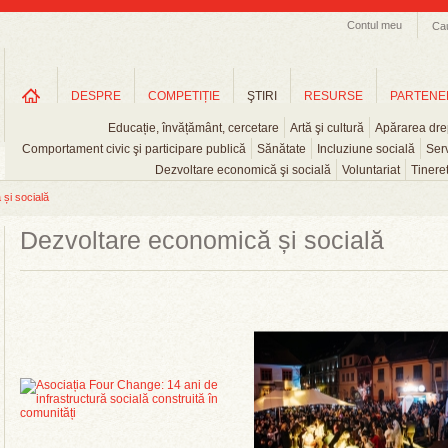
Contul meu
Ca
DESPRE
COMPETIȚIE
ŞTIRI
RESURSE
PARTENE
Educație, învățământ, cercetare
Artă şi cultură
Apărarea drep
Comportament civic şi participare publică
Sănătate
Incluziune socială
Serv
Dezvoltare economică şi socială
Voluntariat
Tinere
și socială
Dezvoltare economică și socială