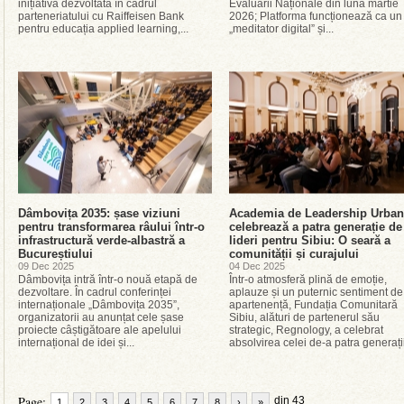
inițiativă dezvoltată în cadrul
Evaluării Naționale din luna martie
parteneriatului cu Raiffeisen Bank
2026; Platforma funcționează ca un
pentru educația applied learning,...
„meditator digital” și...
Dâmbovița 2035: șase viziuni
Academia de Leadership Urban
pentru transformarea râului într-o
celebrează a patra generație de
infrastructură verde-albastră a
lideri pentru Sibiu: O seară a
Bucureștiului
comunității și curajului
09 Dec 2025
04 Dec 2025
Dâmbovița intră într-o nouă etapă de
Într-o atmosferă plină de emoție,
dezvoltare. În cadrul conferinței
aplauze și un puternic sentiment de
internaționale „Dâmbovița 2035”,
apartenență, Fundația Comunitară
organizatorii au anunțat cele șase
Sibiu, alături de partenerul său
proiecte câștigătoare ale apelului
strategic, Regnology, a celebrat
internațional de idei și...
absolvirea celei de-a patra generații
Page:
din 43
1
2
3
4
5
6
7
8
›
»