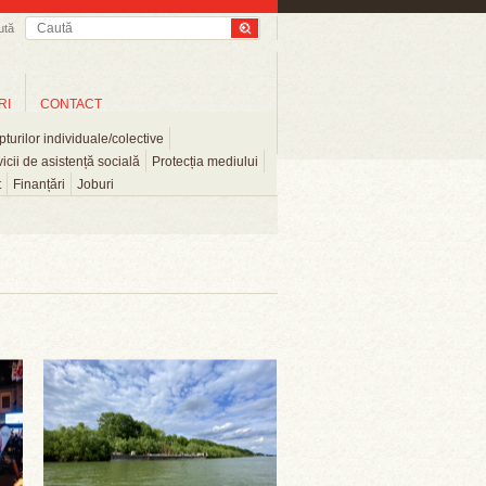
ută
RI
CONTACT
turilor individuale/colective
icii de asistență socială
Protecția mediului
t
Finanțări
Joburi