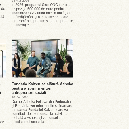
24 Mar 2026
p
În 2026, programul Start ONG pune la
m de
dispoziție 600.000 de euro pentru
finanțarea ONG-urilor mici, a unităților
ală
de învățământ și a inițiativelor locale
din România, precum și pentru proiecte
de inovație...
e
Fundația Kaizen se alătură Ashoka
pentru a sprijini viitorii
ă
antreprenori sociali
10 Dec 2025
Doi noi Ashoka Fellows din Portugalia
și România vor primi sprijin și finanțare
din partea Fundației Kaizen, care va
contribui, de asemenea, la activitatea
globală a Ashoka și va consolida
ecosistemul acesteia...
evii