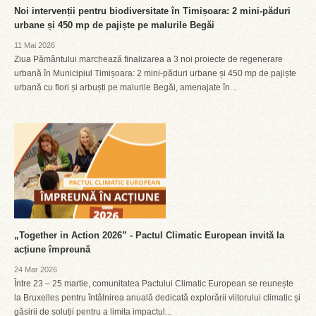
Noi intervenții pentru biodiversitate în Timișoara: 2 mini-păduri
urbane și 450 mp de pajiște pe malurile Begăi
11 Mai 2026
Ziua Pământului marchează finalizarea a 3 noi proiecte de regenerare
urbană în Municipiul Timișoara: 2 mini-păduri urbane și 450 mp de pajiște
urbană cu flori și arbuști pe malurile Begăi, amenajate în...
„Together in Action 2026” - Pactul Climatic European invită la
acțiune împreună
24 Mar 2026
Între 23 – 25 martie, comunitatea Pactului Climatic European se reunește
la Bruxelles pentru întâlnirea anuală dedicată explorării viitorului climatic și
găsirii de soluții pentru a limita impactul...