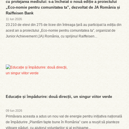
cu protejarea mediului: s-a încheiat o nouă ediție a proiectului
„Eco-nomie pentru comunitatea ta”, dezvoltat de JA România și
Raiffeisen Bank
11 Iun 2026
23.210 de elevi din 275 de licee din întreaga țară au participat la ediția din
acest an a proiectului „Eco-nomie pentru comunitatea ta”, organizat de
Junior Achievement (JA) România, cu sprijinul Raiffeisen...
Educație și împădurire: două direcții, un singur viitor verde
09 Iun 2026
Primăvara aceasta a adus un nou val de energie pentru inițiativa națională
de împădurire „Plantăm fapte bune în România” care a reușit să planteze
viitoare păduri, cu ajutorul voluntarilor și al echipame...