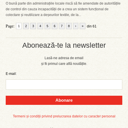
O bună parte din administrațiile locale riscă să fie amendate de autoritățile
de control din cauza incapacității de a crea un sistem funcțional de
colectare și reutilizare a deșeurilor textile, de la...
Page:
1
2
3
4
5
6
7
8
›
»
din 61
Abonează-te la newsletter
Lasă-ne adresa de email
și fii primul care află noutățile.
E-mail:
Abonare
Termeni și condiții privind prelucrarea datelor cu caracter personal