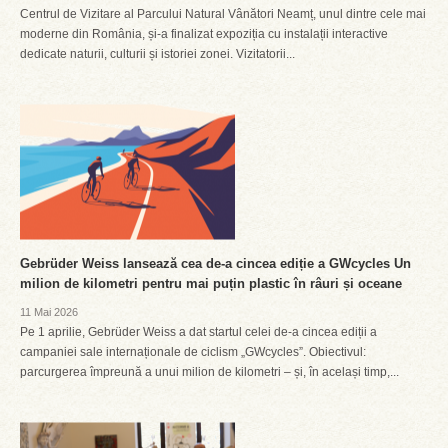
Centrul de Vizitare al Parcului Natural Vânători Neamț, unul dintre cele mai
moderne din România, și-a finalizat expoziția cu instalații interactive
dedicate naturii, culturii și istoriei zonei. Vizitatorii...
Gebrüder Weiss lansează cea de-a cincea ediție a GWcycles Un
milion de kilometri pentru mai puțin plastic în râuri și oceane
11 Mai 2026
Pe 1 aprilie, Gebrüder Weiss a dat startul celei de-a cincea ediții a
campaniei sale internaționale de ciclism „GWcycles”. Obiectivul:
parcurgerea împreună a unui milion de kilometri – și, în același timp,...