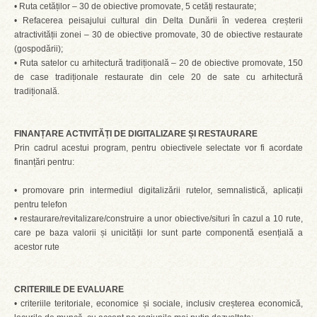
• Ruta cetăților – 30 de obiective promovate, 5 cetăți restaurate;
• Refacerea peisajului cultural din Delta Dunării în vederea creșterii
atractivității zonei – 30 de obiective promovate, 30 de obiective restaurate
(gospodării);
• Ruta satelor cu arhitectură tradițională – 20 de obiective promovate, 150
de case tradiționale restaurate din cele 20 de sate cu arhitectură
tradițională.
FINANȚARE ACTIVITĂȚI DE DIGITALIZARE ȘI RESTAURARE
Prin cadrul acestui program, pentru obiectivele selectate vor fi acordate
finanțări pentru:
• promovare prin intermediul digitalizării rutelor, semnalistică, aplicații
pentru telefon
• restaurare/revitalizare/construire a unor obiective/situri în cazul a 10 rute,
care pe baza valorii și unicității lor sunt parte componentă esențială a
acestor rute
CRITERIILE DE EVALUARE
• criteriile teritoriale, economice și sociale, inclusiv creșterea economică,