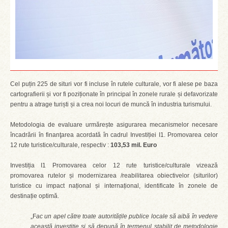
Cel puțin 225 de situri vor fi incluse în rutele culturale, vor fi alese pe baza
cartografierii și vor fi poziționate în principal în zonele rurale și defavorizate
pentru a atrage turiști și a crea noi locuri de muncă în industria turismului.
Metodologia de evaluare urmărește asigurarea mecanismelor necesare
încadrării în finanţarea acordată în cadrul Investiției I1. Promovarea celor
12 rute turistice/culturale, respectiv :
103,53 mil. Euro
Investiția I1 Promovarea celor 12 rute turistice/culturale vizează
promovarea rutelor și modernizarea /reabilitarea obiectivelor (siturilor)
turistice cu impact național și internațional, identificate în zonele de
destinație optimă.
„F
ac un apel către toate autoritățile publice locale să aibă în vedere
această investiție și să depună în termenul stabilit de metodologie