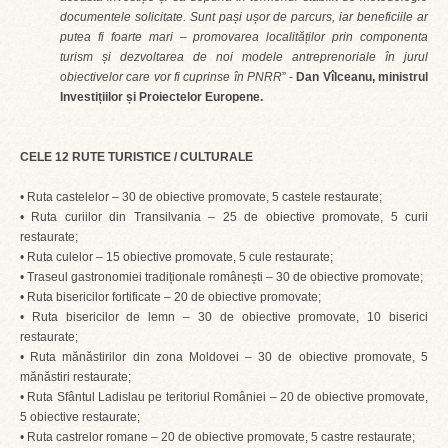
documentele solicitate. Sunt pași ușor de parcurs, iar beneficiile ar
putea fi foarte mari – promovarea localităților prin componenta
turism și dezvoltarea de noi modele antreprenoriale în jurul
obiectivelor care vor fi cuprinse în PNRR
” -
Dan Vîlceanu, ministrul
Investițiilor și Proiectelor Europene.
CELE 12 RUTE TURISTICE / CULTURALE
• Ruta castelelor – 30 de obiective promovate, 5 castele restaurate;
• Ruta curiilor din Transilvania – 25 de obiective promovate, 5 curii
restaurate;
• Ruta culelor – 15 obiective promovate, 5 cule restaurate;
• Traseul gastronomiei tradiționale românești – 30 de obiective promovate;
• Ruta bisericilor fortificate – 20 de obiective promovate;
• Ruta bisericilor de lemn – 30 de obiective promovate, 10 biserici
restaurate;
• Ruta mănăstirilor din zona Moldovei – 30 de obiective promovate, 5
mănăstiri restaurate;
• Ruta Sfântul Ladislau pe teritoriul României – 20 de obiective promovate,
5 obiective restaurate;
• Ruta castrelor romane – 20 de obiective promovate, 5 castre restaurate;