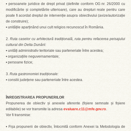
• persoanele juridice de drept privat (definite conform OG nr. 26/2000 cu
modificările și completările ulterioare), care au drepturi reale pentru care
poate fi acordat dreptul de intervenție asupra obiectivului (avize/autorizație
de construire);
• unitățile aparținând unui cult religios recunoscut în România.
2.
Ruta caselor cu arhitectură tradițională, ruta pentru refacerea peisajului
cultural din Delta Dunării:
• unități administrativ teritoriale sau parteneriate între acestea;
• organizațiile neguvernamentale;
• persoane fizice;
3.
Ruta gastronomiei tradiționale:
• consilii județene sau parteneriate între acestea.
ÎNREGISTRAREA PROPUNERILOR
Propunerea de obiectiv și anexele aferente (fișiere semnate și fișiere
editabile) se vor transmite la adresa
evaluare.c11@mfe.gov.ro
.
Vor fi transmise:
• Fișa propunerii de obiectiv, întocmită conform Anexei la Metodologia de