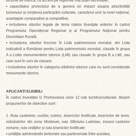
locurile de muncă, cu accent pe regiunile mai puțin dezvoltate;
• capacitatea proiectului de a genera un impact asupra atractivității
turismului și creșterea participării culturale, caracterul unic la nivel național,
avantajele comparative și competitive;
• includerea siturilor legate de tema rutelor finanțate anterior în cadrul
Programului Operațional Regional și al Programului Național pentru
Dezvoltare Rurală;
• includerea siturilor înscrise în Lista patrimoniului mondial, din Lista
indicativă a României pentru Lista patrimoniului mondial, clasate în grupa
A a Listei monumentelor istorice (LMI) sau clasate în grupa B a LMI, sau
care sunt în curs de clasare;
• includerea siturilor în categoria clădirilor istorice care nu sunt considerate
monumente istorice.
APLICANȚI ELIGIBILI
În cadrul Investiției I1 Promovarea celor 12 rute turistice/culturale, titularii
propunerilor de obiective sunt :
1.
Ruta castelelor, curiilor, culelor, bisericilor fortificate, bisericilor de lemn,
mânăstirilor din zona Moldovei, ruta Sfântului Ladislau, traseul castrelor
romane, ruta cetăților și ruta bisericilor fortificate:
• unitățile administrativ teritoriale sau parteneriate între acestea;