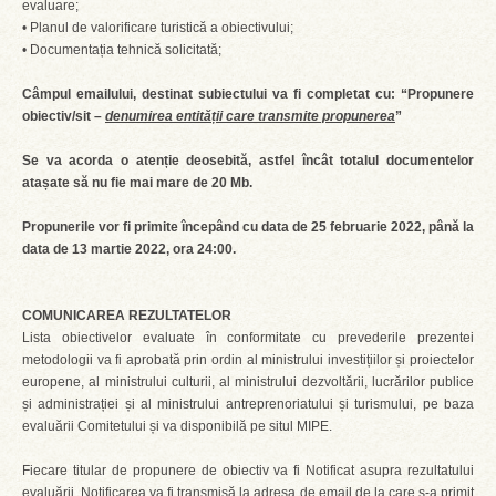
evaluare;
• Planul de valorificare turistică a obiectivului;
• Documentația tehnică solicitată;
Câmpul emailului, destinat subiectului va fi completat cu: “Propunere
obiectiv/sit –
denumirea entității care transmite propunerea
”
Se va acorda o atenție deosebită, astfel încât totalul documentelor
atașate să nu fie mai mare de 20 Mb.
Propunerile vor fi primite începând cu data de 25 februarie 2022, până la
data de 13 martie 2022, ora 24:00.
COMUNICAREA REZULTATELOR
Lista obiectivelor evaluate în conformitate cu prevederile prezentei
metodologii va fi aprobată prin ordin al ministrului investițiilor și proiectelor
europene, al ministrului culturii, al ministrului dezvoltării, lucrărilor publice
și administrației și al ministrului antreprenoriatului și turismului, pe baza
evaluării Comitetului și va disponibilă pe situl MIPE.
Fiecare titular de propunere de obiectiv va fi Notificat asupra rezultatului
evaluării. Notificarea va fi transmisă la adresa de email de la care s-a primit