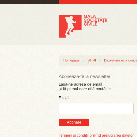
Homepage
ȘTIRI
Dezvoltare economică 
Abonează-te la newsletter
Lasă-ne adresa de email
și fii primul care află noutățile.
E-mail:
Abonare
Termeni și condiții privind prelucrarea datelor