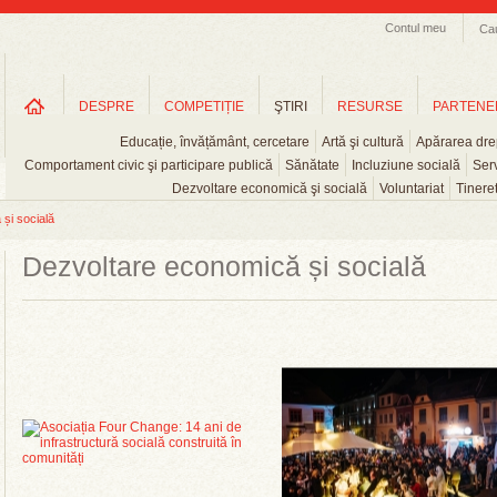
Contul meu
Ca
DESPRE
COMPETIȚIE
ŞTIRI
RESURSE
PARTENE
Educație, învățământ, cercetare
Artă şi cultură
Apărarea drep
Comportament civic şi participare publică
Sănătate
Incluziune socială
Serv
Dezvoltare economică şi socială
Voluntariat
Tinere
și socială
Dezvoltare economică și socială