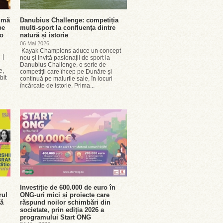
rimă
Danubius Challenge: competiția
pe
multi-sport la confluența dintre
-o
natură și istorie
06 Mai 2026
Kayak Champions aduce un concept
 |
nou și invită pasionații de sport la
Danubius Challenge, o serie de
e,
competiții care încep pe Dunăre și
bit
continuă pe malurile sale, în locuri
încărcate de istorie. Prima...
Investiție de 600.000 de euro în
rul
ONG-uri mici și proiecte care
nă
răspund noilor schimbări din
societate, prin ediția 2026 a
programului Start ONG