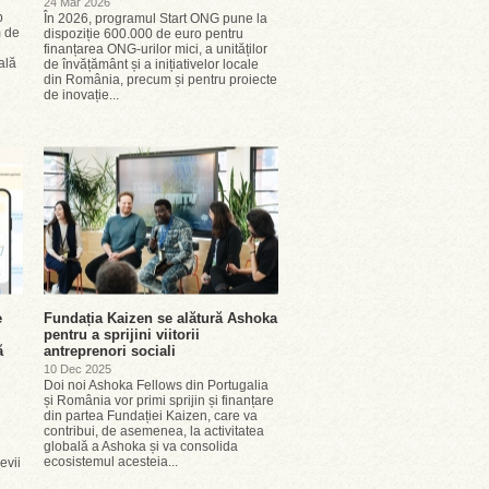
24 Mar 2026
p
În 2026, programul Start ONG pune la
m de
dispoziție 600.000 de euro pentru
finanțarea ONG-urilor mici, a unităților
ală
de învățământ și a inițiativelor locale
din România, precum și pentru proiecte
de inovație...
e
Fundația Kaizen se alătură Ashoka
pentru a sprijini viitorii
ă
antreprenori sociali
10 Dec 2025
Doi noi Ashoka Fellows din Portugalia
și România vor primi sprijin și finanțare
din partea Fundației Kaizen, care va
contribui, de asemenea, la activitatea
globală a Ashoka și va consolida
ecosistemul acesteia...
evii