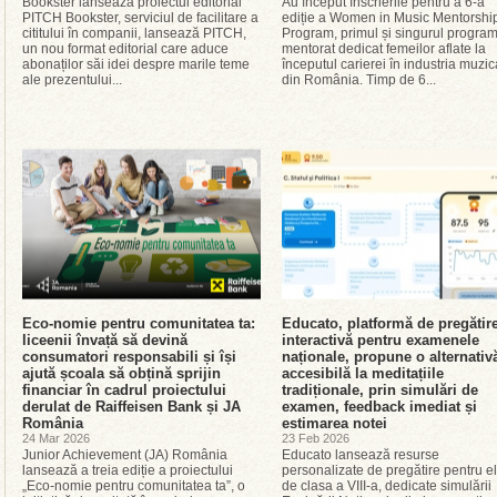
Bookster lansează proiectul editorial
Au început înscrierile pentru a 6-a
PITCH Bookster, serviciul de facilitare a
ediție a Women in Music Mentorshi
cititului în companii, lansează PITCH,
Program, primul și singurul progra
un nou format editorial care aduce
mentorat dedicat femeilor aflate la
abonaților săi idei despre marile teme
începutul carierei în industria muzic
ale prezentului...
din România. Timp de 6...
Eco-nomie pentru comunitatea ta:
Educato, platformă de pregătir
liceenii învață să devină
interactivă pentru examenele
consumatori responsabili și își
naționale, propune o alternativ
ajută școala să obțină sprijin
accesibilă la meditațiile
financiar în cadrul proiectului
tradiționale, prin simulări de
derulat de Raiffeisen Bank și JA
examen, feedback imediat și
România
estimarea notei
24 Mar 2026
23 Feb 2026
Junior Achievement (JA) România
Educato lansează resurse
lansează a treia ediție a proiectului
personalizate de pregătire pentru el
„Eco-nomie pentru comunitatea ta”, o
de clasa a VIII-a, dedicate simulării