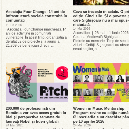
Asociația Four Change: 14 ani de
Ceva se trezește în cetate. O p
infrastructură socială construită în
ediție. Cinci zile. Și o poveste 
comunități
care Sighișoara nu a mai spus
niciodată.
11 Iun 2026
14 Mai 2026
Asociația Four Change marchează 14
Acces liber | 28 mai – 1 iunie 2026
ani de activitate în comunități
Cetatea Medievală Sighișoara
vulnerabile În acest timp, organizația a
Pietrele au memorie. Timp de secol
derulat 52 de proiecte și a ajuns la
zidurile Cetății Sighișoarei au absor
21.809 de beneficiari direcți ...
ecoul pașilor, al...
200.000 de profesioniști din
Women in Music Mentorship
România vor avea acces gratuit la
Program revine cu ediția numă
idei şi perspective semnate de
6! Înscrierile sunt deschise pâ
laureați Nobel și lideri globali
pe 10 aprilie 2026
24 Mar 2026
24 Mar 2026