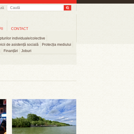
ută
RI
CONTACT
turilor individuale/colective
icii de asistență socială
Protecția mediului
t
Finanțări
Joburi