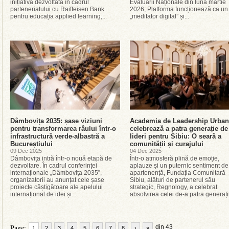
inițiativă dezvoltată în cadrul
Evaluării Naționale din luna martie
parteneriatului cu Raiffeisen Bank
2026; Platforma funcționează ca un
pentru educația applied learning,...
„meditator digital” și...
Dâmbovița 2035: șase viziuni
Academia de Leadership Urban
pentru transformarea râului într-o
celebrează a patra generație de
infrastructură verde-albastră a
lideri pentru Sibiu: O seară a
Bucureștiului
comunității și curajului
09 Dec 2025
04 Dec 2025
Dâmbovița intră într-o nouă etapă de
Într-o atmosferă plină de emoție,
dezvoltare. În cadrul conferinței
aplauze și un puternic sentiment de
internaționale „Dâmbovița 2035”,
apartenență, Fundația Comunitară
organizatorii au anunțat cele șase
Sibiu, alături de partenerul său
proiecte câștigătoare ale apelului
strategic, Regnology, a celebrat
internațional de idei și...
absolvirea celei de-a patra generații
Page:
din 43
1
2
3
4
5
6
7
8
›
»