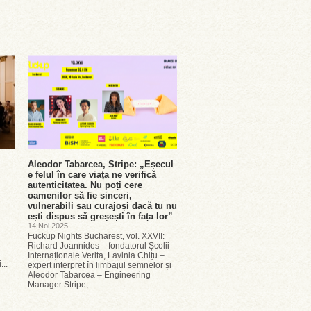
Aleodor Tabarcea, Stripe: „Eșecul
e felul în care viața ne verifică
autenticitatea. Nu poți cere
oamenilor să fie sinceri,
vulnerabili sau curajoși dacă tu nu
ești dispus să greșești în fața lor”
14 Noi 2025
Fuckup Nights Bucharest, vol. XXVII:
Richard Joannides – fondatorul Școlii
Internaționale Verita, Lavinia Chițu –
...
expert interpret în limbajul semnelor și
Aleodor Tabarcea – Engineering
Manager Stripe,...