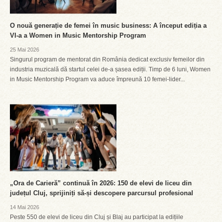
O nouă generație de femei în music business: A început ediția a
VI-a a Women in Music Mentorship Program
25 Mai 2026
Singurul program de mentorat din România dedicat exclusiv femeilor din
industria muzicală dă startul celei de-a șasea ediții. Timp de 6 luni, Women
in Music Mentorship Program va aduce împreună 10 femei-lider...
„Ora de Carieră” continuă în 2026: 150 de elevi de liceu din
județul Cluj, sprijiniți să-și descopere parcursul profesional
14 Mai 2026
Peste 550 de elevi de liceu din Cluj și Blaj au participat la edițiile