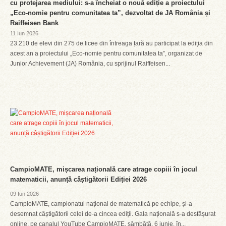
cu protejarea mediului: s-a încheiat o nouă ediție a proiectului
„Eco-nomie pentru comunitatea ta”, dezvoltat de JA România și
Raiffeisen Bank
11 Iun 2026
23.210 de elevi din 275 de licee din întreaga țară au participat la ediția din
acest an a proiectului „Eco-nomie pentru comunitatea ta”, organizat de
Junior Achievement (JA) România, cu sprijinul Raiffeisen...
CampioMATE, mișcarea națională care atrage copiii în jocul
matematicii, anunță câștigătorii Ediției 2026
09 Iun 2026
CampioMATE, campionatul național de matematică pe echipe, și-a
desemnat câștigătorii celei de-a cincea ediții. Gala națională s-a desfășurat
online, pe canalul YouTube CampioMATE, sâmbătă, 6 iunie, în...