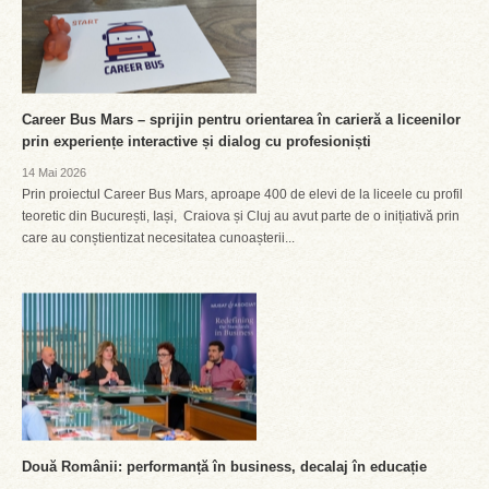
Career Bus Mars – sprijin pentru orientarea în carieră a liceenilor
prin experiențe interactive și dialog cu profesioniști
14 Mai 2026
Prin proiectul Career Bus Mars, aproape 400 de elevi de la liceele cu profil
teoretic din București, Iași, Craiova și Cluj au avut parte de o inițiativă prin
care au conștientizat necesitatea cunoașterii...
Două Românii: performanță în business, decalaj în educație