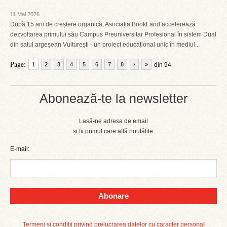
11 Mai 2026
După 15 ani de creștere organică, Asociația BookLand accelerează
dezvoltarea primului său Campus Preuniversitar Profesional în sistem Dual
din satul argeșean Vulturești - un proiect educațional unic în mediul...
Page:
1
2
3
4
5
6
7
8
›
»
din 94
Abonează-te la newsletter
Lasă-ne adresa de email
și fii primul care află noutățile.
E-mail:
Abonare
Termeni și condiții privind prelucrarea datelor cu caracter personal