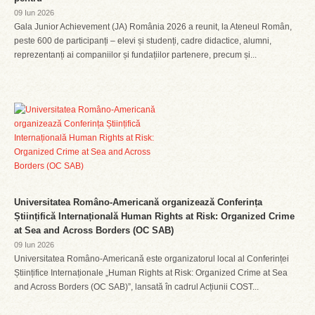
09 Iun 2026
Gala Junior Achievement (JA) România 2026 a reunit, la Ateneul Român,
peste 600 de participanți – elevi și studenți, cadre didactice, alumni,
reprezentanți ai companiilor și fundațiilor partenere, precum și...
Universitatea Româno-Americană organizează Conferința
Științifică Internațională Human Rights at Risk: Organized Crime
at Sea and Across Borders (OC SAB)
09 Iun 2026
Universitatea Româno-Americană este organizatorul local al Conferinței
Științifice Internaționale „Human Rights at Risk: Organized Crime at Sea
and Across Borders (OC SAB)”, lansată în cadrul Acțiunii COST...