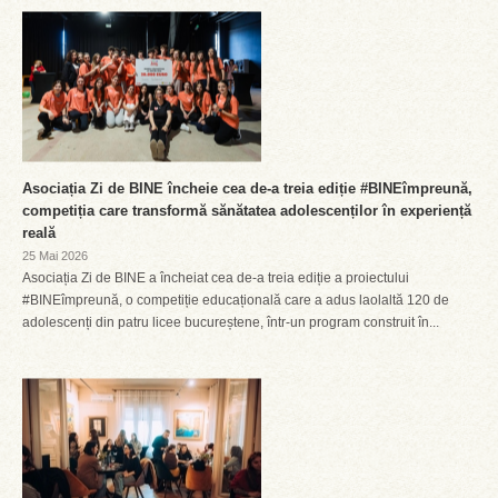
Asociația Zi de BINE încheie cea de-a treia ediție #BINEîmpreună,
competiția care transformă sănătatea adolescenților în experiență
reală
25 Mai 2026
Asociația Zi de BINE a încheiat cea de-a treia ediție a proiectului
#BINEîmpreună, o competiție educațională care a adus laolaltă 120 de
adolescenți din patru licee bucureștene, într-un program construit în...