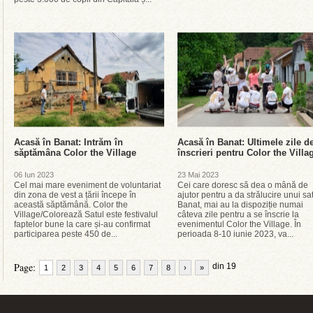
Acasă în Banat: Intrăm în
Acasă în Banat: Ultimele zile d
săptămâna Color the Village
înscrieri pentru Color the Villa
06 Iun 2023
23 Mai 2023
Cel mai mare eveniment de voluntariat
Cei care doresc să dea o mână de
din zona de vest a țării începe în
ajutor pentru a da strălucire unui sa
această săptămână. Color the
Banat, mai au la dispoziție numai
Village/Colorează Satul este festivalul
câteva zile pentru a se înscrie la
faptelor bune la care și-au confirmat
evenimentul Color the Village. În
participarea peste 450 de...
perioada 8-10 iunie 2023, va...
Page:
din 19
1
2
3
4
5
6
7
8
›
»