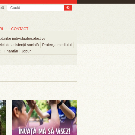
ută
RI
CONTACT
turilor individuale/colective
icii de asistență socială
Protecția mediului
t
Finanțări
Joburi