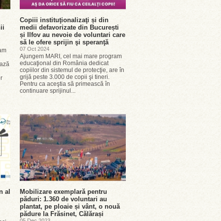
Copiii instituţionalizaţi și din
ii
medii defavorizate din București
și Ilfov au nevoie de voluntari care
să le ofere sprijin şi speranţă
07 Oct 2024
ram
Ajungem MARI, cel mai mare program
educaţional din România dedicat
ează
copiilor din sistemul de protecţie, are în
grijă peste 3.000 de copii şi tineri.
r
Pentru ca aceştia să primească în
continuare sprijinul...
n al
Mobilizare exemplară pentru
păduri: 1.360 de voluntari au
plantat, pe ploaie și vânt, o nouă
pădure la Frăsinet, Călărași
05 Dec 2023