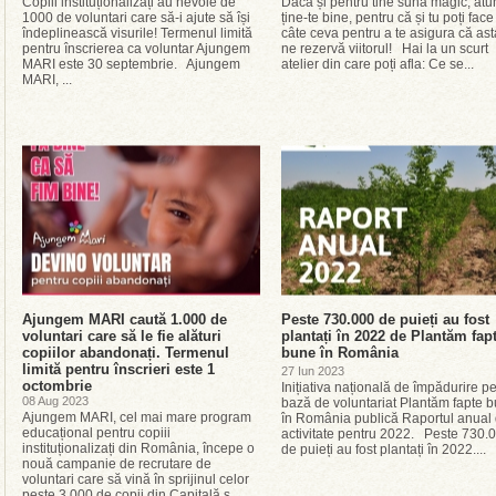
Copiii instituționalizați au nevoie de
Dacă și pentru tine sună magic, atu
1000 de voluntari care să-i ajute să își
ține-te bine, pentru că și tu poți face
îndeplinească visurile! Termenul limită
câte ceva pentru a te asigura că ast
pentru înscrierea ca voluntar Ajungem
ne rezervă viitorul! Hai la un scurt
MARI este 30 septembrie. Ajungem
atelier din care poți afla: Ce se...
MARI, ...
Ajungem MARI caută 1.000 de
Peste 730.000 de puieți au fost
voluntari care să le fie alături
plantați în 2022 de Plantăm fap
copiilor abandonați. Termenul
bune în România
limită pentru înscrieri este 1
27 Iun 2023
octombrie
Inițiativa națională de împădurire p
08 Aug 2023
bază de voluntariat Plantăm fapte 
Ajungem MARI, cel mai mare program
în România publică Raportul anual
educațional pentru copiii
activitate pentru 2022. Peste 730.
instituționalizați din România, începe o
de puieți au fost plantați în 2022....
nouă campanie de recrutare de
voluntari care să vină în sprijinul celor
peste 3.000 de copii din Capitală ș...