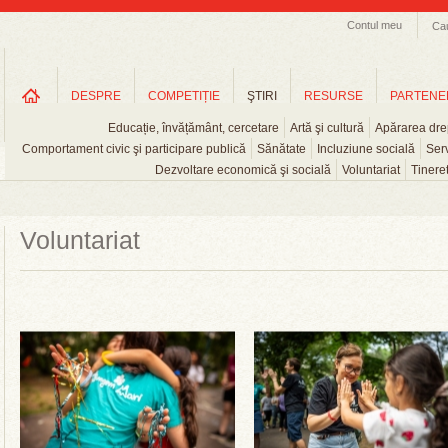
Contul meu
Ca
DESPRE
COMPETIȚIE
ŞTIRI
RESURSE
PARTENE
Educație, învățământ, cercetare
Artă şi cultură
Apărarea drep
Comportament civic şi participare publică
Sănătate
Incluziune socială
Serv
Dezvoltare economică şi socială
Voluntariat
Tinere
Voluntariat