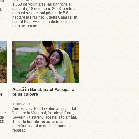
nci
1.360 de voluntari și-au unit forțele,
sâmbătă, 18 noiembrie 2023, pentru a
a
da naștere unei noi păduri de 5.6
hectare la Frăsinet, județul Călărași, în
cadrul PlantFEST, una dintre cele mai
mari acțiuni de...
Acasă în Banat: Satul Valeapai a
te
prins culoare
13 Iun 2023
e
Aproximativ 400 de voluntari și-au dat
bune
întâlnire la Valeapai, în județul Caraș
 de
Severin, la sfârșitul acestei săptămâni.
000
Timp de trei zile, ei au făcut un
adevărat maraton de fapte bune – au
reparat,...