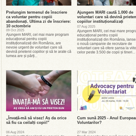
Prelungim termenul de înscriere
Ajungem MARI caută 1.000 de
ca voluntar pentru copiii
voluntari care să devină prieten
abandonați. Ultima zi de înscriere:
copiilor instituționalizați
10 octombrie
07 Aug 2025
09 Oct 2025
Ajungem MARI, cel mai mare prog
Ajungem MARI, cel mai mare program
educațional pentru copiii
educațional pentru copiii
instituționalizați din România, lans
instituționalizați din România, are
o nouă campanie de recrutare de
nevoie urgent de voluntari care să
voluntari care să ofere șansa la viito
devină prietenii copiilor și să le arate că
celor peste 3.500 de copii și tineri...
lumea are și părți...
„Învață-mă să visez! Aș da orice
Cum sună 2025 - Anul Europea
să fiu ca ceilalți copii!”
Voluntarilor?
06 Aug 2024
27 Mar 2024