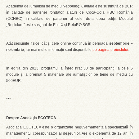
Academia de jurnalism de mediu
Reporting: Climate
este susținută de BCR
în calitate de partener fondator, alături de Coca-Cola HBC România
(CCHBC), în calitate de partener al celei de-a doua ediții. Modulul
„Reciclare” este susținut de Eco-X și RetuRO SGR.
Atât sesiunile fizice, cât și cele online continuă în perioada
septembrie –
noiembrie
, iar mai multe informații sunt disponibile
pe pagina proiectului
.
În ediția din 2023, programul a înregistrat 50 de participanți la cele 5
module și a premiat 5 materiale ale jurnaliștilor pe teme de mediu cu
500EUR.
***
Despre Asociația ECOTECA
Asociația ECOTECA este o organizație neguvernamentală specializată în
managementul corespunzător al deșeurilor. Are o experiență de 12 ani în