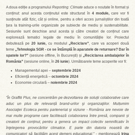
A doua ediție a programului
Reporting: Climate
aduce o noutate în format și
conținut: anul acesta conținutul este structurat în
4 module,
care vor fi
susținute atât fizic, cât și online, pentru a oferi acces jurnaliștilor din toată
țara la training-urile organizate pe subiecte de mediu și sustenabilitate.
Sesiunile sunt deschise anul acesta și către creatori de conținut care
explorează tematici legate de mediu în comunitățile lor. Proiectul
debutează pe
20 iunie,
cu modulul
„Reciclare”
, care va acoperi două
teme
„Tehnologia SGR - ce se întâmplă în aparatele de returnare? Dar în
spatele lor?”
(sesiune offline, în București) și
„Reciclarea ambalajelor în
România”
(sesiune online, în
26 iunie
). Următoarele teme acoperite vor fi:
Managementul apei –
septembrie 2024
Eficiență energetică –
octombrie 2024
Economie circulară –
noiembrie 2024
”În Graffiti Plus, ne concentrăm pe dezvoltarea de soluții colaborative care
aduc un plus de relevanță brand-urilor şi organizaţiilor. Mulṭumim
Asociaţiei Ecoteca pentru parteneriat şi viziune - România are nevoie de
mai multe programe care facilitează colaborarea între presă, companii și
creatorii de conținut, pentru a genera un impact colectiv semnificativ în
înţelegerea provocărilor climatice. E parte din datoria noastră de
comunicatori să facilităm acest demers educaţional.” -
menționează
Irina