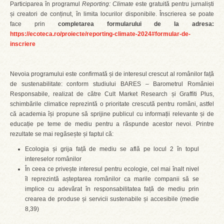
Participarea în programul
Reporting: Climate
este gratuită pentru jurnaliști
și creatori de conținut, în limita locurilor disponibile. Înscrierea se poate
face prin
completarea formularului de la adresa:
https://ecoteca.ro/proiecte/reporting-climate-2024#formular-de-
inscriere
Nevoia programului este confirmată și de interesul crescut al românilor față
de sustenabilitate: conform studiului BARES – Barometrul României
Responsabile, realizat de către Cult Market Research și Graffiti Plus,
schimbările climatice reprezintă o prioritate crescută pentru români, astfel
că academia își propune să sprijine publicul cu informații relevante și de
educație pe teme de mediu pentru a răspunde acestor nevoi. Printre
rezultate se mai regăsește și faptul că:
Ecologia și grija față de mediu se află pe locul 2 în topul
intereselor românilor
În ceea ce privește interesul pentru ecologie, cel mai înalt nivel
îl reprezintă așteptarea românilor ca marile companii să se
implice cu adevărat în responsabilitatea față de mediu prin
crearea de produse și servicii sustenabile și accesibile (medie
8,39)