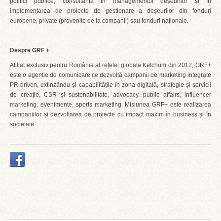
politici publice, consultanță în managementul deșeurilor și în
implementarea de proiecte de gestionare a deșeurilor din fonduri
europene, private (provenite de la companii) sau fonduri naționale.
Despre GRF +
Afiliat exclusiv pentru România al rețelei globale Ketchum din 2012, GRF+
este o agenție de comunicare ce dezvoltă campanii de marketing integrate
PR-driven, extinzându-și capabilitățile în zona digitală, strategie și servicii
de creație, CSR și sustenabilitate, advocacy, public affairs, influencer
marketing, evenimente, sports marketing. Misiunea GRF+ este realizarea
campaniilor și dezvoltarea de proiecte cu impact maxim în business și în
societate.